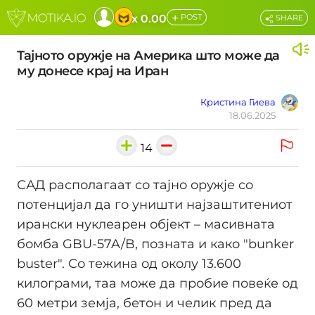
+
x 0.00
POST
SHARE
Тајното оружје на Америка што може да
му донесе крај на Иран
Кристина Гиева
18.06.2025
14
САД располагаат со тајно оружје со
потенцијал да го уништи најзаштитениот
ирански нуклеарен објект – масивната
бомба GBU-57A/B, позната и како "bunker
buster". Со тежина од околу 13.600
килограми, таа може да пробие повеќе од
60 метри земја, бетон и челик пред да