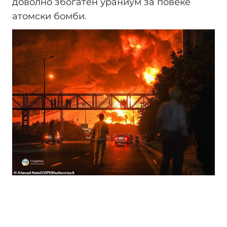
доволно збогатен ураниум за повеќе
атомски бомби.