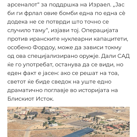
арсеналот“ за поддршка на Израел. „Јас
би ги фрлал овие бомби една по една сè
додека не се потврди што точно се
случило таму“, изјави тој. Операцијата
против иранските нуклеарни капацитети,
особено Фордоу, може да зависи токму
од ова специјализирано оружје. Дали САД
ќе го употребат, останува да се види, но
еден факт е јасен: ако се решат на тоа,
светот ќе биде сведок на уште едно
драматично поглавје во историјата на
Блискиот Исток.