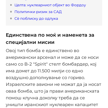
Целта: нуклеарниот објект во Фордоу
Политички ризик за САД
Сè поблиску до одлука
Единствена по моќ и наменета за
специјални мисии
Овој тип бомба е единствено во
американски арсенал и може да се носи
само со B-2 "Spirit" стелт бомбардер, кој
има домет до 11.500 милји со едно
воздушно дополнување со гориво.
Израелските авиони не можат да ја носат
оваа бомба, што ја прави американската
помош клучна доколку треба да се
уништи иранскиот нуклеарен капацитет