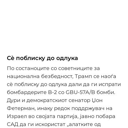
Сè поблиску до одлука
По состаноците со советниците за
национална безбедност, Трамп се наоѓа
сè поблиску до одлука дали да ги испрати
бомбардерите B-2 со GBU-57A/B бомби.
Дури и демократскиот сенатор Џон
Фетерман, инаку редок поддржувач на
Израел во својата партија, јавно побара
САД да ги искористат „алатките од