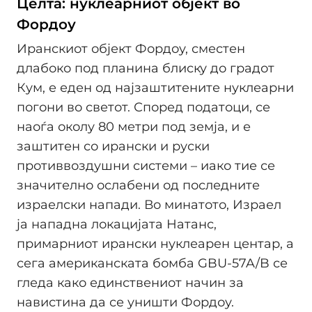
Целта: нуклеарниот објект во
Фордоу
Иранскиот објект Фордоу, сместен
длабоко под планина блиску до градот
Кум, е еден од најзаштитените нуклеарни
погони во светот. Според податоци, се
наоѓа околу 80 метри под земја, и е
заштитен со ирански и руски
противвоздушни системи – иако тие се
значително ослабени од последните
израелски напади. Во минатото, Израел
ја нападна локацијата Натанс,
примарниот ирански нуклеарен центар, а
сега американската бомба GBU-57A/B се
гледа како единствениот начин за
навистина да се уништи Фордоу.