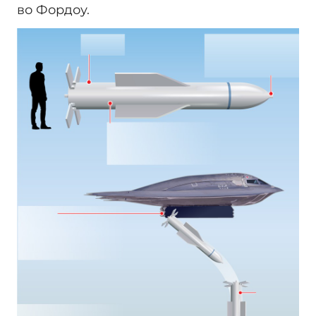
во Фордоу.