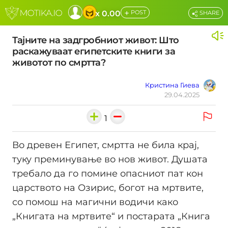
+
x 0.00
POST
SHARE
Тајните на задгробниот живот: Што
раскажуваат египетските книги за
животот по смртта?
Кристина Гиева
29.04.2025
1
Во древен Египет, смртта не била крај,
туку преминување во нов живот. Душата
требало да го помине опасниот пат кон
царството на Озирис, богот на мртвите,
со помош на магични водичи како
„Книгата на мртвите“ и постарата „Книга