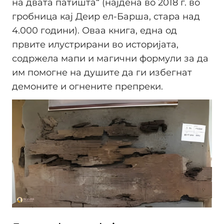
на двата патишта“ (најдена во 2018 г. во
гробница кај Деир ел-Барша, стара над
4.000 години). Оваа книга, една од
првите илустрирани во историјата,
содржела мапи и магични формули за да
им помогне на душите да ги избегнат
демоните и огнените препреки.