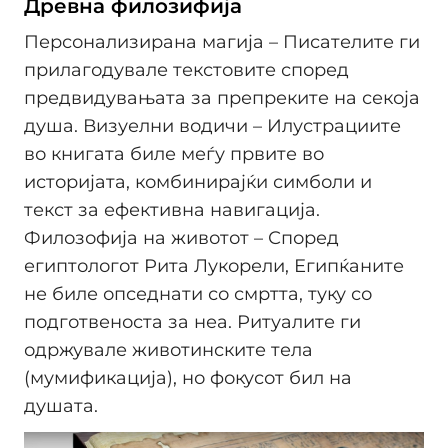
Древна филозифија
Персонализирана магија – Писателите ги
прилагодувале текстовите според
предвидувањата за препреките на секоја
душа. Визуелни водичи – Илустрациите
во книгата биле меѓу првите во
историјата, комбинирајќи симболи и
текст за ефективна навигација.
Филозофија на животот – Според
египтологот Рита Лукорели, Египќаните
не биле опседнати со смртта, туку со
подготвеноста за неа. Ритуалите ги
одржувале животинските тела
(мумификација), но фокусот бил на
душата.