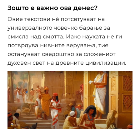
Зошто е важно ова денес?
Овие текстови нè потсетуваат на
универзалното човечко барање за
смисла над смртта. Иако науката не ги
потврдува нивните верувања, тие
остануваат сведоштво за сложениот
духовен свет на древните цивилизации.