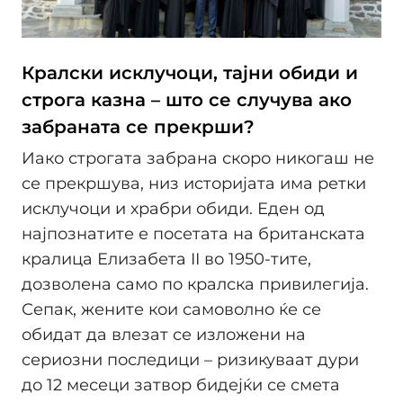
Кралски исклучоци, тајни обиди и
строга казна – што се случува ако
забраната се прекрши?
Иако строгата забрана скоро никогаш не
се прекршува, низ историјата има ретки
исклучоци и храбри обиди. Еден од
најпознатите е посетата на британската
кралица Елизабета II во 1950-тите,
дозволена само по кралска привилегија.
Сепак, жените кои самоволно ќе се
обидат да влезат се изложени на
сериозни последици – ризикуваат дури
до 12 месеци затвор бидејќи се смета