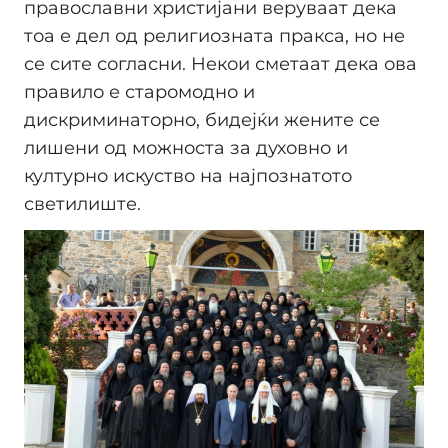
православни христијани веруваат дека
тоа е дел од религиозната пракса, но не
се сите согласни. Некои сметаат дека ова
правило е старомодно и
дискриминаторно, бидејќи жените се
лишени од можноста за духовно и
културно искуство на најпознатото
светилиште.