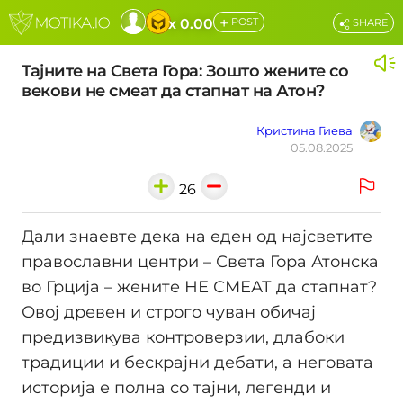
+
x 0.00
POST
SHARE
Тајните на Света Гора: Зошто жените со
векови не смеат да стапнат на Атон?
Кристина Гиева
05.08.2025
26
Дали знаевте дека на еден од најсветите
православни центри – Света Гора Атонска
во Грција – жените НЕ СМЕАТ да стапнат?
Овој древен и строго чуван обичај
предизвикува контроверзии, длабоки
традиции и бескрајни дебати, а неговата
историја е полна со тајни, легенди и