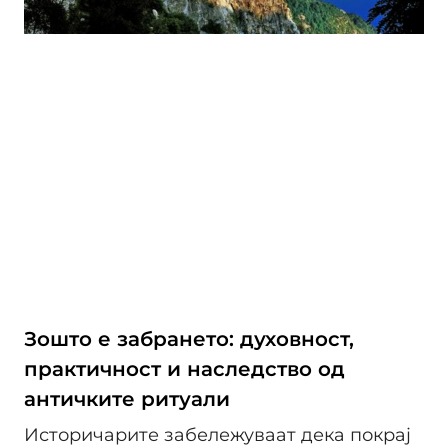
Зошто е забрането: духовност,
практичност и наследство од
античките ритуали
Историчарите забележуваат дека покрај