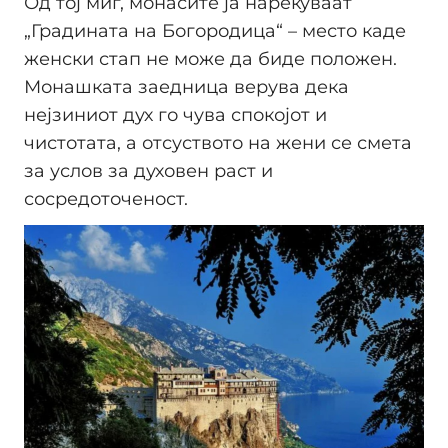
Од тој миг, монасите ја нарекуваат
„Градината на Богородица“ – место каде
женски стап не може да биде положен.
Монашката заедница верува дека
нејзиниот дух го чува спокојот и
чистотата, а отсуството на жени се смета
за услов за духовен раст и
сосредоточеност.