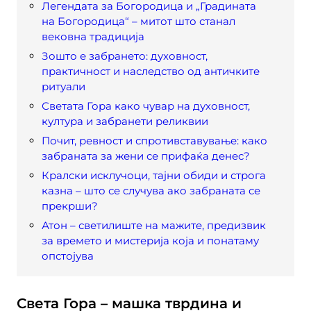
Легендата за Богородица и „Градината
на Богородица“ – митот што станал
вековна традиција
Зошто е забрането: духовност,
практичност и наследство од античките
ритуали
Светата Гора како чувар на духовност,
култура и забранети реликвии
Почит, ревност и спротивставување: како
забраната за жени се прифаќа денес?
Кралски исклучоци, тајни обиди и строга
казна – што се случува ако забраната се
прекрши?
Атон – светилиште на мажите, предизвик
за времето и мистерија која и понатаму
опстојува
Света Гора – машка тврдина и