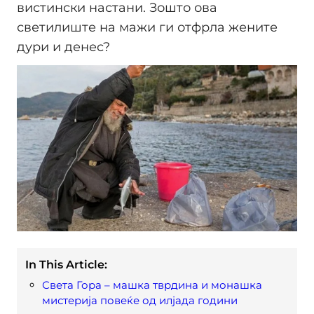
вистински настани. Зошто ова
светилиште на мажи ги отфрла жените
дури и денес?
In This Article:
Света Гора – машка тврдина и монашка
мистерија повеќе од илјада години