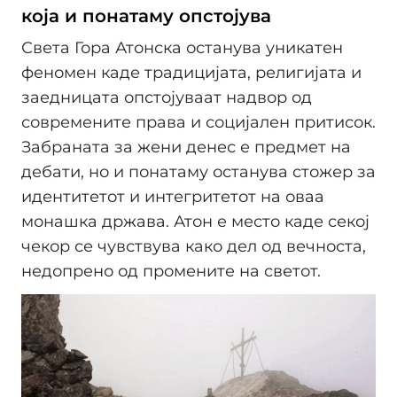
која и понатаму опстојува
Света Гора Атонска останува уникатен
феномен каде традицијата, религијата и
заедницата опстојуваат надвор од
современите права и социјален притисок.
Забраната за жени денес е предмет на
дебати, но и понатаму останува стожер за
идентитетот и интегритетот на оваа
монашка држава. Атон е место каде секој
чекор се чувствува како дел од вечноста,
недопрено од промените на светот.