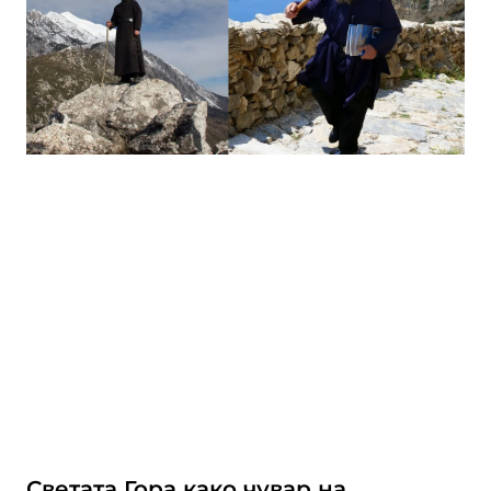
Светата Гора како чувар на