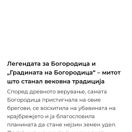
Легендата за Богородица и
„Градината на Богородица“ – митот
што станал вековна традиција
Според древното верување, самата
Богородица пристигнала на овие
брегови, се восхитила на убавината на
крајбрежјето и ја благословила
планината да стане нејзин земен удел.