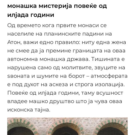
монашка мистерија повеќе од
илјада години
Од времето кога првите монаси се
населиле на планинските падини на
Атон, важи едно правило: ниту една жена
не смее да ја премине границата на оваа
автономна монашка држава. Тишината е
нарушена само од молитвите, звуците на
ѕвоната и шумите на борот – атмосферата
е под духот на аскеза и строга изолација.
Повеќе од илјада години, таму всушност
владее машко друштво што ја чува оваа
исконска тајна.