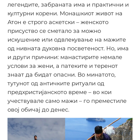
легендите, забраната има и практични и
културни корени. Монашкиот живот на
Атон е строго аскетски – женското
присуство се сметало за можно
искушение или одвлекување на мажите
од нивната духовна посветеност. Но, има
и други причини: манастирите немале
услови за жени, а патеките и теренот
знаат да бидат опасни. Во минатото,
тутунот од античките ритуали од
предхристијанското време – во кои
учествувале само мажи – го преместиле
овој обичај до денес.