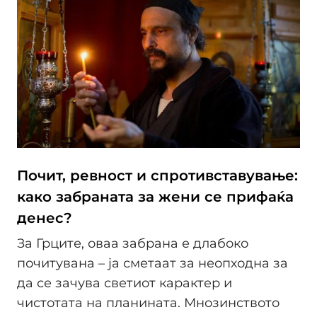
Почит, ревност и спротивставување:
како забраната за жени се прифаќа
денес?
За Грците, оваа забрана е длабоко
почитувана – ја сметаат за неопходна за
да се зачува светиот карактер и
чистотата на планината. Мнозинството