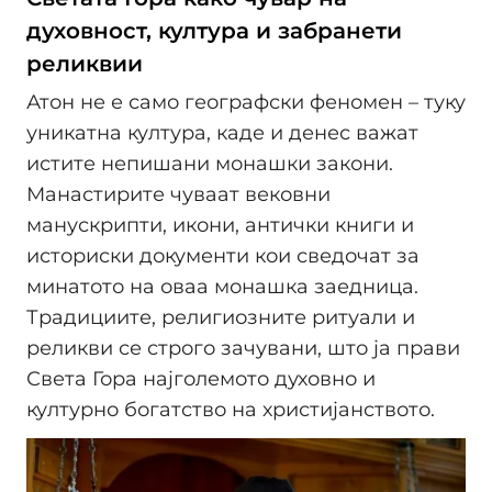
духовност, култура и забранети
реликвии
Атон не е само географски феномен – туку
уникатна култура, каде и денес важат
истите непишани монашки закони.
Манастирите чуваат вековни
манускрипти, икони, антички книги и
историски документи кои сведочат за
минатото на оваа монашка заедница.
Традициите, религиозните ритуали и
реликви се строго зачувани, што ја прави
Света Гора најголемото духовно и
културно богатство на христијанството.