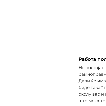
Работа по
Нг постојан
рамноправно
Дали ќе има
биде така,"
околу вас и
што можете 