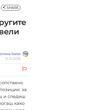
SHARE
другите
 вели
стина Гиева
31.01.2026
 сопствено
позиции: за
иш и следиш
когаш како