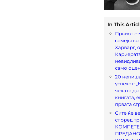
In This Articl
Првиот ст
семејствот
Харвард о
Кариерата
невидливи
само оце
20 непиш
успехот: 
чекате до 
книгата, е
првата ст
Сите ќе в
според тр
КОМПЕТЕ
ПРЕДАНО