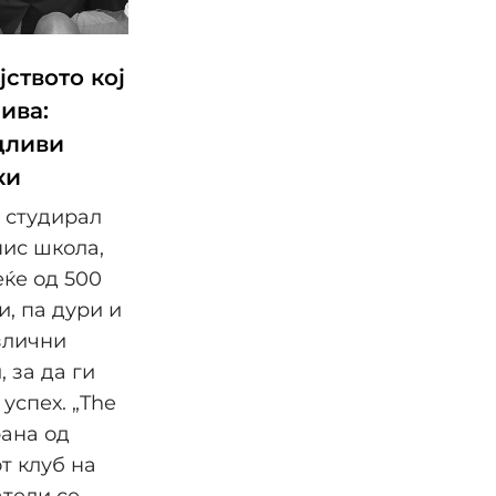
ството кој
ива:
дливи
ки
ј студирал
нис школа,
еќе од 500
, па дури и
злични
 за да ги
успех. „The
рана од
т клуб на
атели се