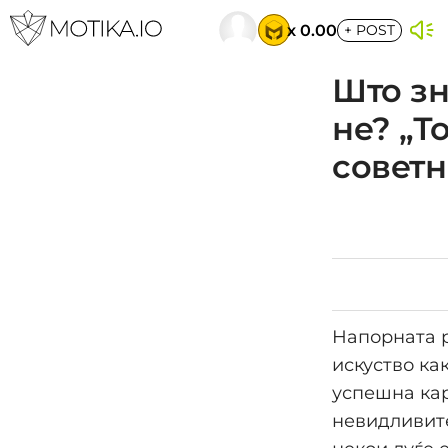
x 0.00
+
POST
Што зн
не? „Т
советн
Напорната р
искуство ка
успешна кар
невидливите