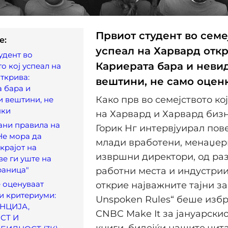
Првиот студент во семеј
e:
успеал на Харвард откр
удент во
Кариерата бара и неви
о кој успеал на
ткрива:
вештини, не само оцен
 бара и
Како прв во семејството ко
 вештини, не
нки
на Харвард и Харвард биз
ани правила на
Горик Нг интервјуирал пов
„Не мора да
млади вработени, менаџери
крајот на
извршни директори, од ра
ве ги уште на
раница"
работни места и индустрии,
е оценуваат
открие најважните тајни за 
и критериуми:
Unspoken Rules“ беше изб
НЦИЈА,
CNBC Make It за јануарскио
СТ И
книги, бидејќи нашите чит