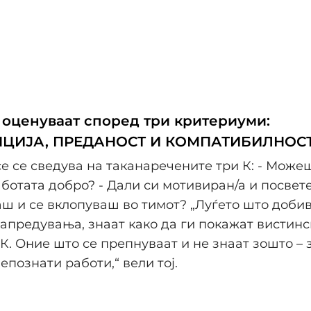
е оценуваат според три критериуми:
ЦИЈА, ПРЕДАНОСТ И КОМПАТИБИЛНОСТ 
се се сведува на таканаречените три К: - Можеш
отата добро? - Дали си мотивиран/а и посвете
аш и се вклопуваш во тимот? „Луѓето што добив
апредувања, знаат како да ги покажат вистинс
 К. Оние што се препнуваат и не знаат зошто – з
епознати работи,“ вели тој.