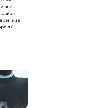
и кои
среќен
 време за
ораки“.