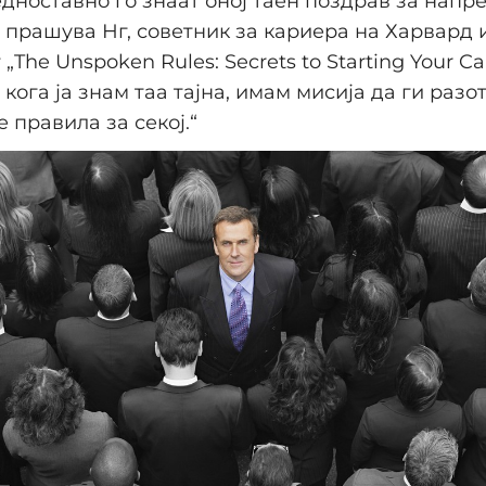
едноставно го знаат оној таен поздрав за напр
 прашува Нг, советник за кариера на Харвард 
„The Unspoken Rules: Secrets to Starting Your Ca
а кога ја знам таа тајна, имам мисија да ги разо
 правила за секој.“