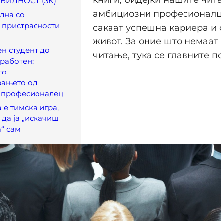
БИЛНОСТ (3К)
амбициозни професионалц
лна со
 пристрасности
сакаат успешна кариера и 
живот. За оние што немаат
н студент до
читање, тука се главните п
работен:
го
вањето од
о професионалец
 е тимска игра,
да ја „искачиш
“ сам