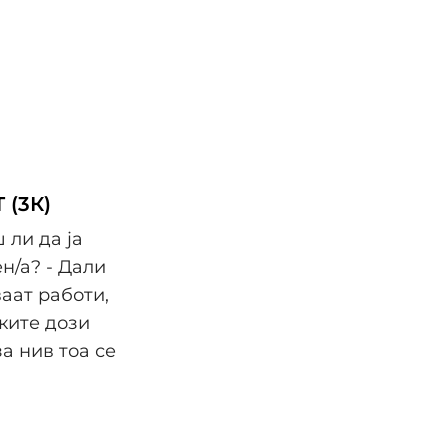
(3К)
 ли да ја
н/а? - Дали
аат работи,
ките дози
а нив тоа се