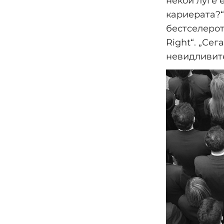
некои луѓе 
кариерата?“
бестселерот 
Right“. „Сег
невидливите