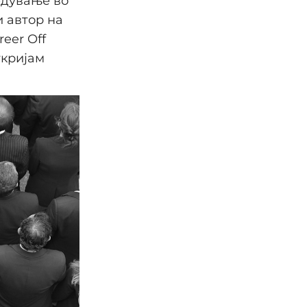
едување во
и автор на
reer Off
ткријам