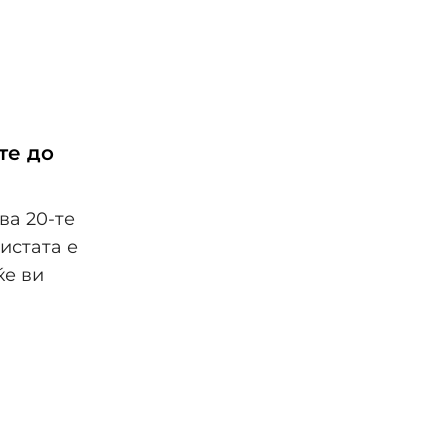
те до
ва 20-те
истата е
ќе ви