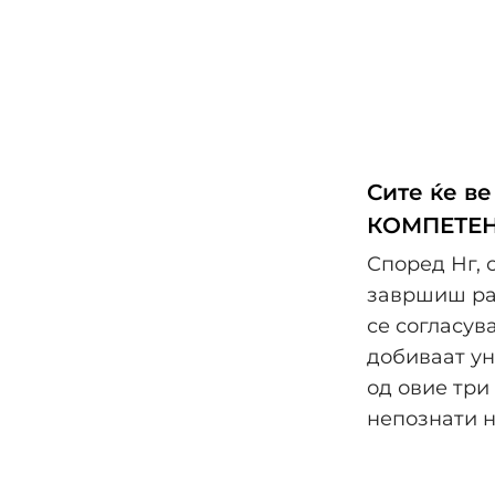
Сите ќе в
КОМПЕТЕН
Според Нг, 
завршиш раб
се согласув
добиваат ун
од овие три
непознати н