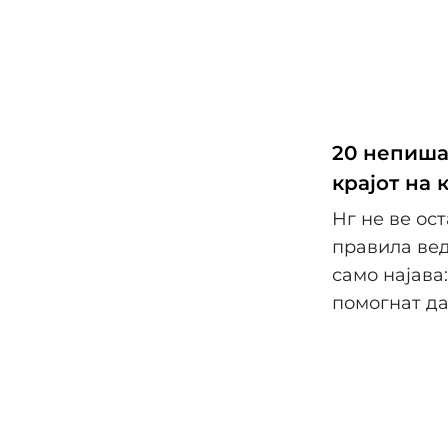
20 непиша
крајот на 
Нг не ве ост
правила вед
само најава
помогнат да