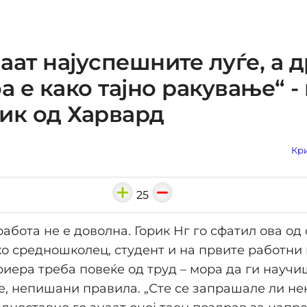
аат најуспешните луѓе, а 
оа е како тајно ракување“ -
ик од Харвард
Кри
25
абота не е доволна. Горик Нг го сфатил ова од
ко средношколец, студент и на првите работни 
иера треба повеќе од труд – мора да ги науч
, непишани правила. „Сте се запрашале ли не