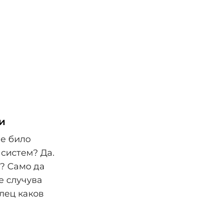
и
не било
 систем? Да.
а? Само да
е случува
алец каков