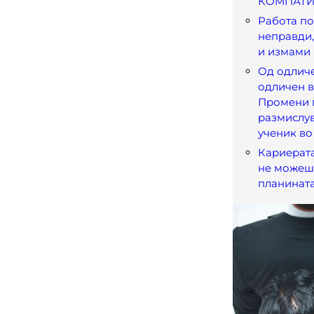
КОМПАТИ
Работа по
неправди,
и измами
Од одличе
одличен в
Промени 
размислу
ученик в
Кариерата
не можеш 
планината