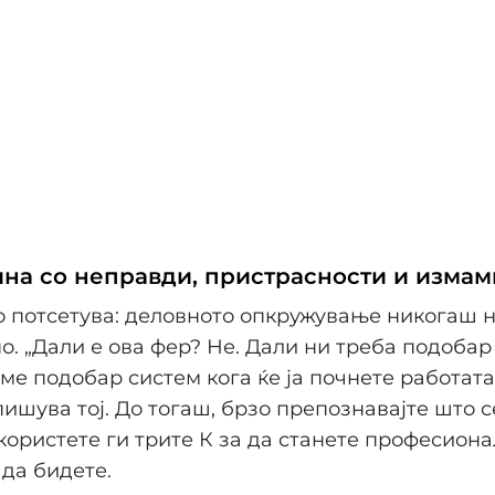
лна со неправди, пристрасности и измам
о потсетува: деловното опкружување никогаш 
. „Дали е ова фер? Не. Дали ни треба подобар
ме подобар систем кога ќе ја почнете работат
 пишува тој. До тогаш, брзо препознавајте што с
 користете ги трите К за да станете професион
да бидете.