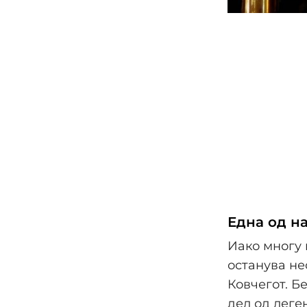
Една од н
Иако многу 
останува н
Ковчегот. Б
дел од леге