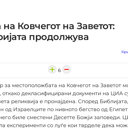
а на Ковчегот на Заветот:
ријата продолжува
Кри
6
р за местоположбата на Ковчегот на Заветот 
, откако декласифицирани документи на ЦИА с
вета реликвија е пронајдена. Според Библијата
н од Израелците по нивното бегство од Египет 
о него биле сместени Десетте Божји заповеди. Ц
ла експерименти со луѓе кои тврделе дека мож