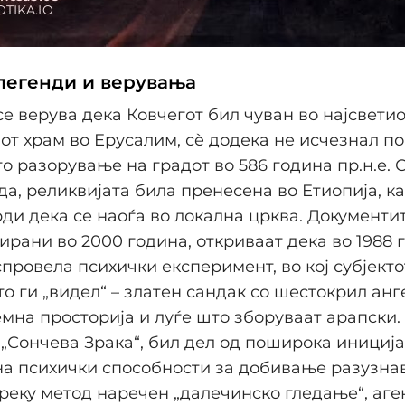
легенди и верувања
се верува дека Ковчегот бил чуван во најсветио
т храм во Ерусалим, сè додека не исчезнал по
о разорување на градот во 586 година пр.н.е. 
да, реликвијата била пренесена во Етиопија, к
рди дека се наоѓа во локална црква. Документи
рани во 2000 година, откриваат дека во 1988 
спровела психички експеримент, во кој субјект
то ги „видел“ – златен сандак со шестокрил анг
мна просторија и луѓе што зборуваат арапски. 
 „Сончева Зракa“, бил дел од поширока иниција
на психички способности за добивање разузна
реку метод наречен „далечинско гледање“, аге