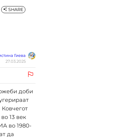
SHARE
стина Гиева
27.03.2025
можеби доби
угерираат
, Ковчегот
во 13 век
ИА во 1980-
ат да