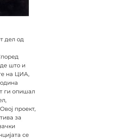
т дел од
Според
аде што и
те на ЦИА,
година
от ги опишал
ел,
Овој проект,
тива за
вачки
нцијата се