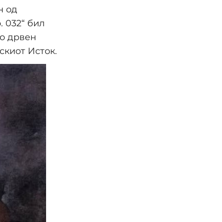
н од
 032“ бил
ко дрвен
скиот Исток.