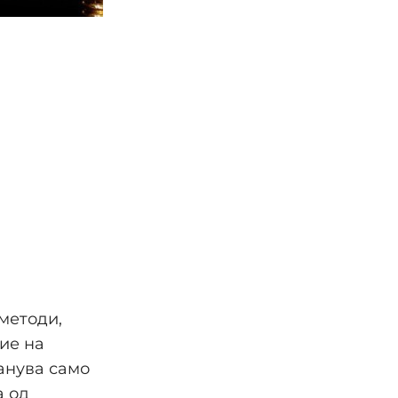
методи,
ие на
танува само
а од