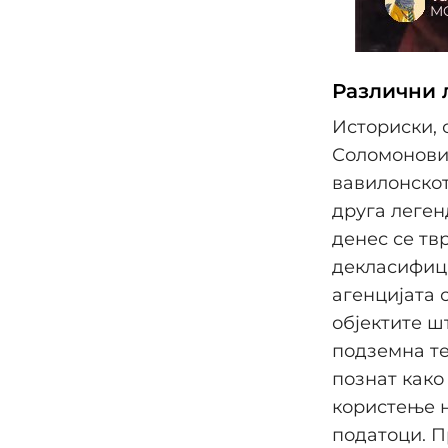
Различни 
Историски, 
Соломоновио
вавилонскот
друга леген
денес се тв
декласифици
агенцијата 
објектите ш
подземна те
познат како
користење 
податоци. П