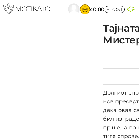
x 0.00
+
POST
Тајнат
Мисте
Долгиот спо
нов пресврт
дека оваа с
бил изграде
пр.н.е., а в
тите спрове