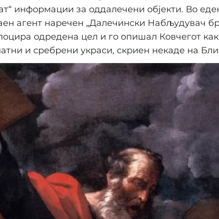
т“ информации за оддалечени објекти. Во еде
таен агент наречен „Далечински Набљудувач бр.
лоцира одредена цел и го опишал Ковчегот ка
латни и сребрени украси, скриен некаде на Бли