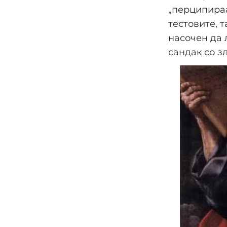
„перципираа
тестовите, 
насочен да 
сандак со з