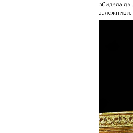
обидела да 
заложници.