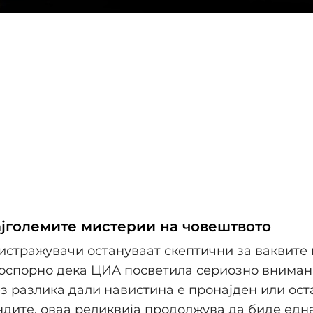
ајголемите мистерии на човештвото
истражувачи остануваат скептични за ваквите 
еоспорно дека ЦИА посветила сериозно вниман
ез разлика дали навистина е пронајден или ос
ндите, оваа реликвија продолжува да биде едн