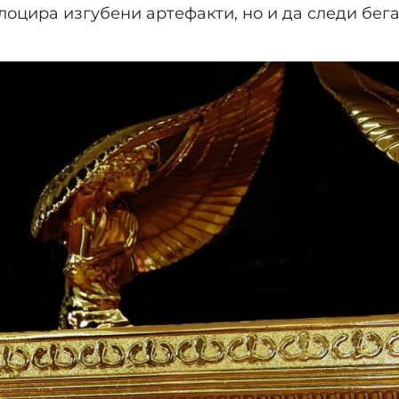
лоцира изгубени артефакти, но и да следи бег