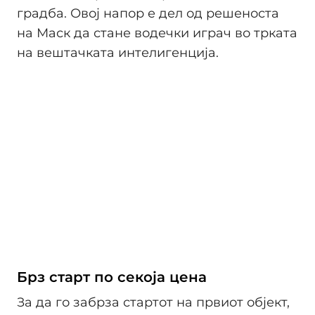
градба. Овој напор е дел од решеноста
на Маск да стане водечки играч во трката
на вештачката интелигенција.
Брз старт по секоја цена
За да го забрза стартот на првиот објект,