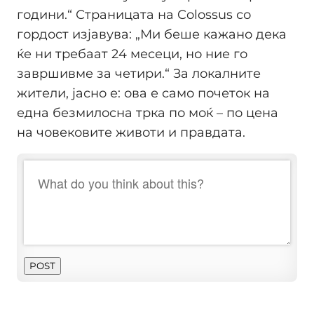
години.“ Страницата на Colossus со
гордост изјавува: „Ми беше кажано дека
ќе ни требаат 24 месеци, но ние го
завршивме за четири.“ За локалните
жители, јасно е: ова е само почеток на
една безмилосна трка по моќ – по цена
на човековите животи и правдата.
POST