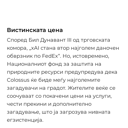
Вистинската цена
Според Бил Дунавант III од трговската
комора, „xAI стана втор најголем даночен
обврзник по FedEx“. Но, истовремено,
Националниот фонд за заштита на
природните ресурси предупредува дека
Colossus ќе биде меѓу најголемите
загадувачи на градот. Жителите веќе се
соочуваат со покачени цени на услуги,
чести прекини и дополнително
загадување, што ја загрозува нивната
егзистенција.