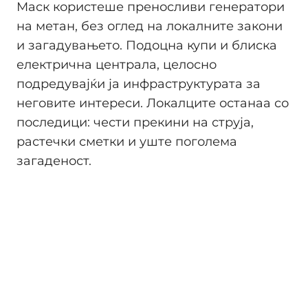
Маск користеше преносливи генератори
на метан, без оглед на локалните закони
и загадувањето. Подоцна купи и блиска
електрична централа, целосно
подредувајќи ја инфраструктурата за
неговите интереси. Локалците останаа со
последици: чести прекини на струја,
растечки сметки и уште поголема
загаденост.