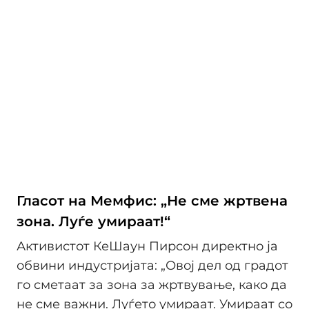
Гласот на Мемфис: „Не сме жртвена
зона. Луѓе умираат!“
Активистот КеШаун Пирсон директно ја
обвини индустријата: „Овој дел од градот
го сметаат за зона за жртвување, како да
не сме важни. Луѓето умираат. Умираат со