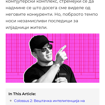
компјутерски комплекс, стремејќи се да
надмине се што досега сме виделе од
неговите конкуренти. Но, побрзото темпо
носи незамисливи последици за
илјадници жители.
In This Article:
Colossus 2: Вештачка интелигенција на