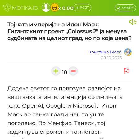
+
x 0.00
POST
SHARE
Тајната империја на Илон Маск:
Гигантскиот проект „Colossus 2“ ја менува
судбината на целиот град, но по која цена?
Кристина Гиева
09.10.2025
18
Додека светот го поврзува развојот на
вештачката интелигенција со имињата
како OpenAI, Google и Microsoft, Илон
Маск во сенка гради нешто уште
поголемо. Во Мемфис, Тенеси, тој
издигнува огромен и таинствен