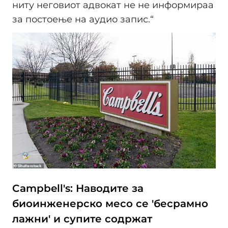
ниту неговиот адвокат не не информираа
за постоење на аудио запис.“
Campbell's: Наводите за
биоинженерско месо се 'бесрамно
лажни' и супите содржат