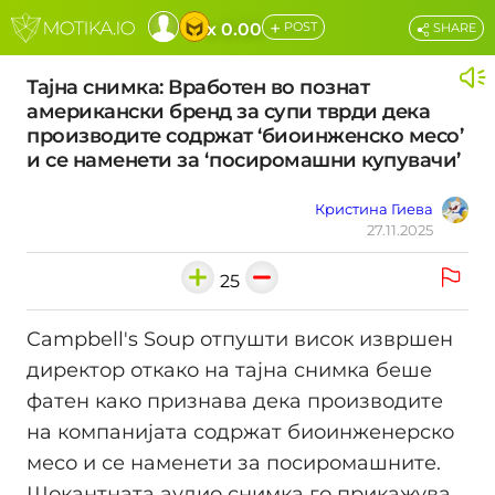
+
x 0.00
POST
SHARE
Тајна снимка: Вработен во познат
американски бренд за супи тврди дека
производите содржат ‘биоинженско месо’
и се наменети за ‘посиромашни купувачи’
Кристина Гиева
27.11.2025
25
Campbell's Soup отпушти висок извршен
директор откако на тајна снимка беше
фатен како признава дека производите
на компанијата содржат биоинженерско
месо и се наменети за посиромашните.
Шокантната аудио снимка го прикажува