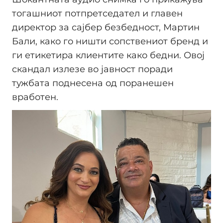
тогашниот потпретседател и главен
директор за сајбер безбедност, Мартин
Бали, како го ништи сопствениот бренд и
ги етикетира клиентите како бедни. Овој
скандал излезе во јавност поради
тужбата поднесена од поранешен
вработен.