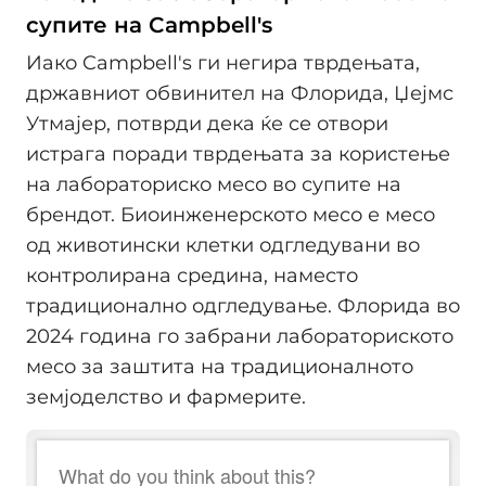
супите на Campbell's
Иако Campbell's ги негира тврдењата,
државниот обвинител на Флорида, Џејмс
Утмајер, потврди дека ќе се отвори
истрага поради тврдењата за користење
на лабораториско месо во супите на
брендот. Биоинженерското месо е месо
од животински клетки одгледувани во
контролирана средина, наместо
традиционално одгледување. Флорида во
2024 година го забрани лабораториското
месо за заштита на традиционалното
земјоделство и фармерите.