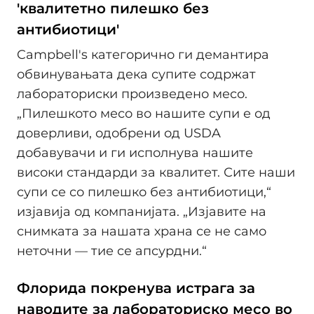
'квалитетно пилешко без
антибиотици'
Campbell's категорично ги демантира
обвинувањата дека супите содржат
лабораториски произведено месо.
„Пилешкото месо во нашите супи е од
доверливи, одобрени од USDA
добавувачи и ги исполнува нашите
високи стандарди за квалитет. Сите наши
супи се со пилешко без антибиотици,“
изјавија од компанијата. „Изјавите на
снимката за нашата храна се не само
неточни — тие се апсурдни.“
Флорида покренува истрага за
наводите за лабораториско месо во