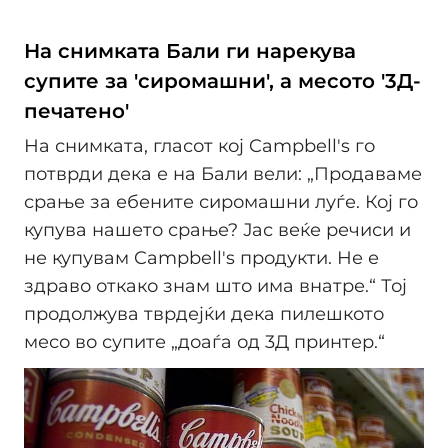
На снимката Бали ги нарекува
супите за 'сиромашни', а месото '3Д-
печатено'
На снимката, гласот кој Campbell's го
потврди дека е на Бали вели: „Продаваме
срање за ебените сиромашни луѓе. Кој го
купува нашето срање? Јас веќе речиси и
не купувам Campbell's продукти. Не е
здраво откако знам што има внатре.“ Тој
продолжува тврдејќи дека пилешкото
месо во супите „доаѓа од 3Д принтер.“