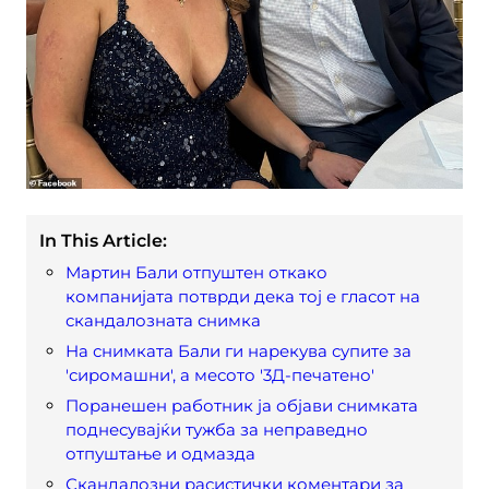
In This Article:
Мартин Бали отпуштен откако
компанијата потврди дека тој е гласот на
скандалозната снимка
На снимката Бали ги нарекува супите за
'сиромашни', а месото '3Д-печатено'
Поранешен работник ја објави снимката
поднесувајќи тужба за неправедно
отпуштање и одмазда
Скандалозни расистички коментари за