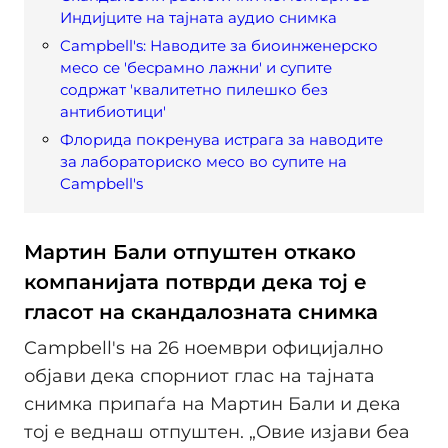
Индијците на тајната аудио снимка
Campbell's: Наводите за биоинженерско
месо се 'бесрамно лажни' и супите
содржат 'квалитетно пилешко без
антибиотици'
Флорида покренува истрага за наводите
за лабораториско месо во супите на
Campbell's
Мартин Бали отпуштен откако
компанијата потврди дека тој е
гласот на скандалозната снимка
Campbell's на 26 ноември официјално
објави дека спорниот глас на тајната
снимка припаѓа на Мартин Бали и дека
тој е веднаш отпуштен. „Овие изјави беа