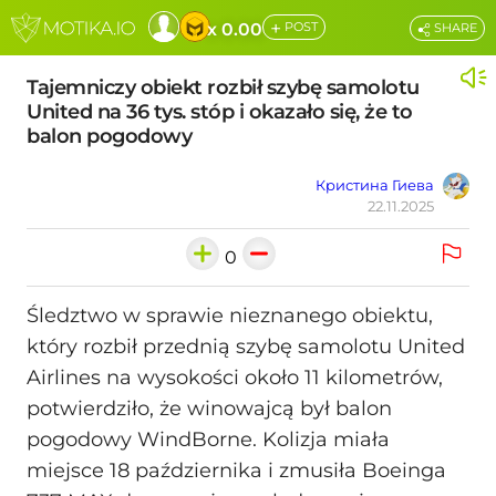
+
x 0.00
POST
SHARE
Tajemniczy obiekt rozbił szybę samolotu
United na 36 tys. stóp i okazało się, że to
balon pogodowy
Кристина Гиева
22.11.2025
0
Śledztwo w sprawie nieznanego obiektu,
który rozbił przednią szybę samolotu United
Airlines na wysokości około 11 kilometrów,
potwierdziło, że winowajcą był balon
pogodowy WindBorne. Kolizja miała
miejsce 18 października i zmusiła Boeinga