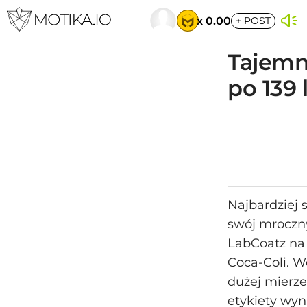
x 0.00
+
POST
Tajemn
po 139 
Najbardziej 
swój mroczn
LabCoatz na 
Coca‑Coli. 
dużej mierze
etykiety wyni