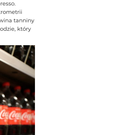
resso.
trometrii
 wina tanniny
dzie, który