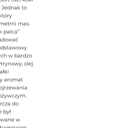
. Jednak to
który
metrrii mas.
k palca”
budować
 Podstawowy
ych w bardzo
trynowy, olej
ałki
ny aromat
ojrzewania
pożywczym.
arcza do
 był
kowane w
‑Champaign