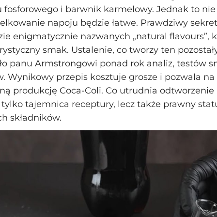
 fosforowego i barwnik karmelowy. Jednak to nie
lkowanie napoju będzie łatwe. Prawdziwy sekret
zie enigmatycznie nazwanych „natural flavours”, 
ystyczny smak. Ustalenie, co tworzy ten pozostał
ęło panu Armstrongowi ponad rok analiz, testów 
w. Wynikowy przepis kosztuje grosze i pozwala na
ną produkcję Coca‑Coli. Co utrudnia odtworzenie
 tylko tajemnica receptury, lecz także prawny stat
ch składników.