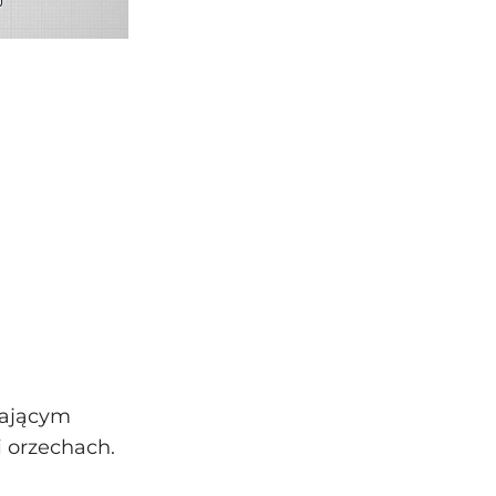
gającym
i orzechach.