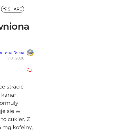
SHARE
wniona
стина Гиева
17.01.2026
e stracić
 kanał
formuły
je się w
to cukier. Z
96 mg kofeiny,