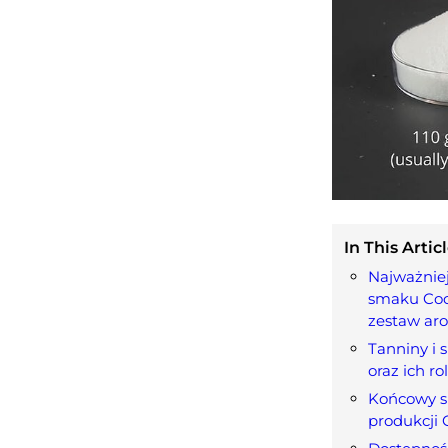
In This Articl
Najważniej
smaku Coca
zestaw ar
Tanniny i s
oraz ich r
Końcowy sk
produkcji 