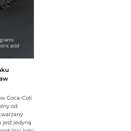
aku
taw
w Coca‑Coli
olny od
ytwarzany
 jest jedyną
ort liści koki