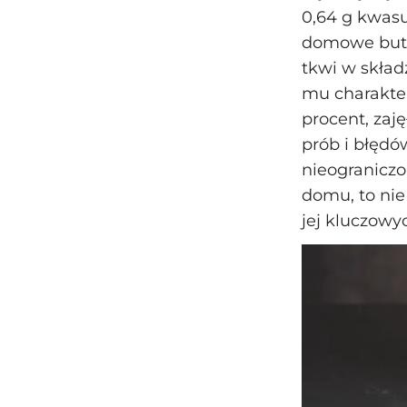
0,64 g kwasu
domowe bute
tkwi w skład
mu charakter
procent, zaj
prób i błędó
nieograniczo
domu, to nie
jej kluczowy