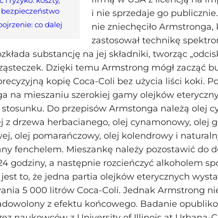
i ryzyko: koszty,
i bezpieczeństwo
i nie sprzedaje go publicznie
ojrzenie: co dalej
nie zniechęciło Armstronga, 
zastosował technikę spektro
zkłada substancję na jej składniki, tworząc „odcis
cząsteczek. Dzięki temu Armstrong mógł zacząć 
recyzyjną kopię Coca‑Coli bez użycia liści koki.
ga na mieszaniu szerokiej gamy olejków eteryczn
stosunku. Do przepisów Armstonga należą olej cy
lej z drzewa herbacianego, olej cynamonowy, olej g
j, olej pomarańczowy, olej kolendrowy i natural
ny fenchelem. Mieszankę należy pozostawić do d
24 godziny, a następnie rozcieńczyć alkoholem s
jest to, że jedna partia olejków eterycznych wyst
ia 5 000 litrów Coca‑Coli. Jednak Armstrong nie
zadowolony z efektu końcowego. Badanie opubli
zez naukowców z University of Illinois at Urbana