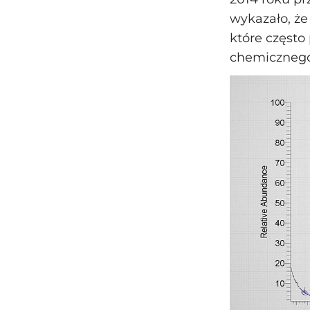
wykazało, że
które częst
chemicznego 