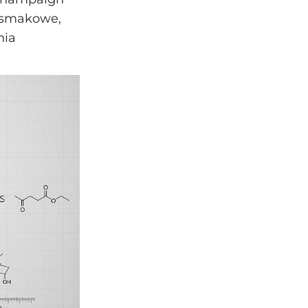
y smakowe,
nia