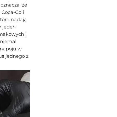
 oznacza, że
 Coca‑Coli
które nadają
y jeden
smakowych i
 niemal
 napoju w
us jednego z