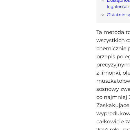
Dostępność 
legalność 
Ostatnie sp
Ta metoda ro
wszystkich 
chemicznie p
przepis pole
precyzyjnym 
z limonki, o
muszkatołowe
sosnowy zwa
co najmniej 
Zaskakujące 
wyprodukowan
całkowicie 
2014 roku pr