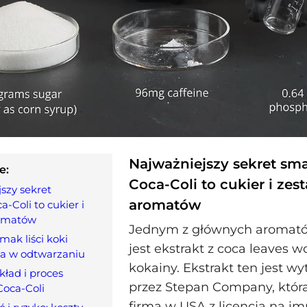
Najważniejszy sekret sm
e:
Coca‑Coli to cukier i zes
szy sekret
aromatów
‑Coli to cukier i
omatów
Jednym z głównych aromató
mak liści koki
jest ekstrakt z coca leaves w
ola w odtwarzaniu
kokainy. Ekstrakt ten jest w
ład i proces
przez Stepan Company, która
Coca‑Coli
firmą w USA z licencją na imp