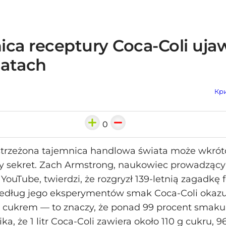
ica receptury Coca-Coli uja
latach
Кри
0
strzeżona tajemnica handlowa świata może wkrótc
y sekret. Zach Armstrong, naukowiec prowadzący
YouTube, twierdzi, że rozgryzł 139‑letnią zagadkę 
Według jego eksperymentów smak Coca‑Coli okazu
 cukrem — to znaczy, że ponad 99 procent smaku 
ka, że 1 litr Coca‑Coli zawiera około 110 g cukru, 