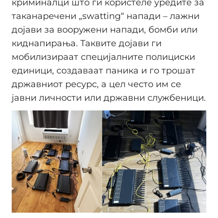
криминалци што ги користеле уредите за
таканаречени „swatting“ напади – лажни
дојави за вооружени напади, бомби или
киднапирања. Таквите дојави ги
мобилизираат специјалните полициски
единици, создаваат паника и го трошат
државниот ресурс, а цел често им се
јавни личности или државни службеници.