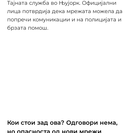
Тајната служба во Њујорк. Официјални
лица потврдија дека мрежата можела да
попречи комуникации и на полицијата и
брзата помош.
Кои стои зад ова? Одговори нема,
но опасноста од нови мрежи