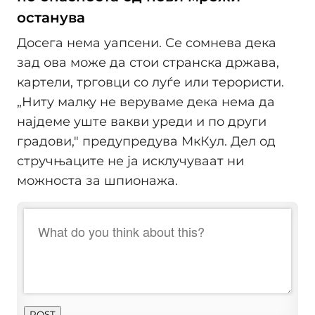
останува
Досега нема уапсени. Се сомнева дека
зад ова може да стои странска држава,
картели, трговци со луѓе или терористи.
„Ниту малку не веруваме дека нема да
најдеме уште вакви уреди и по други
градови," предупредува МкКул. Дел од
стручњаците не ја исклучуваат ни
можноста за шпионажа.
POST