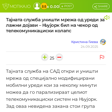
+
x 0.00
POST
SHARE
Тајната служба уништи мрежа од уреди за
лажни дојави – Њујорк бил на чекор од
телекомуникациски колапс
Кристина Гиева
24.09.2025
25
Тајната служба на САД откри и уништи
мрежа од специјално модифицирани
мобилни уреди кои за неколку минути
можеа да го парализираат целиот
телекомуникациски систем на Њујорк.
Зад оваа невидена закана стои група