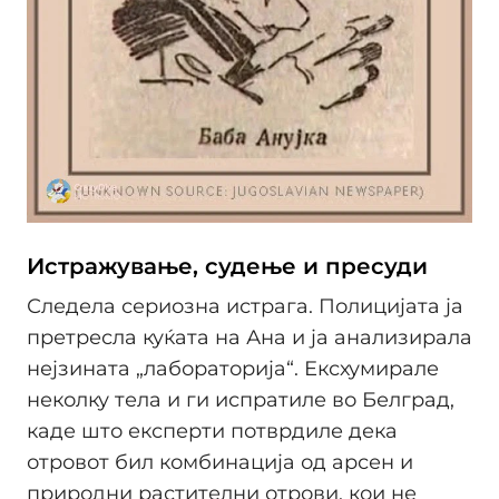
Истражување, судење и пресуди
Следела сериозна истрага. Полицијата ја
претресла куќата на Ана и ја анализирала
нејзината „лабораторија“. Ексхумирале
неколку тела и ги испратиле во Белград,
каде што експерти потврдиле дека
отровот бил комбинација од арсен и
природни растителни отрови, кои не