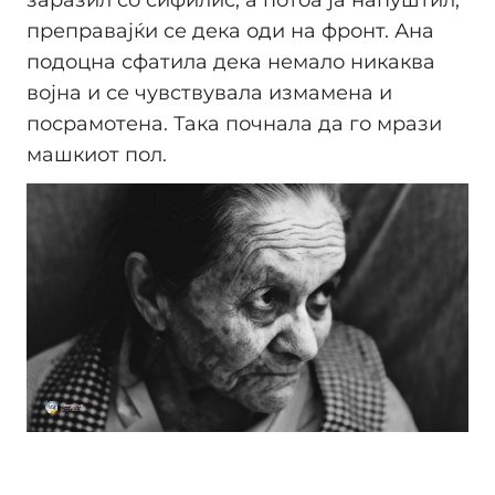
преправајќи се дека оди на фронт. Ана
подоцна сфатила дека немало никаква
војна и се чувствувала измамена и
посрамотена. Така почнала да го мрази
машкиот пол.