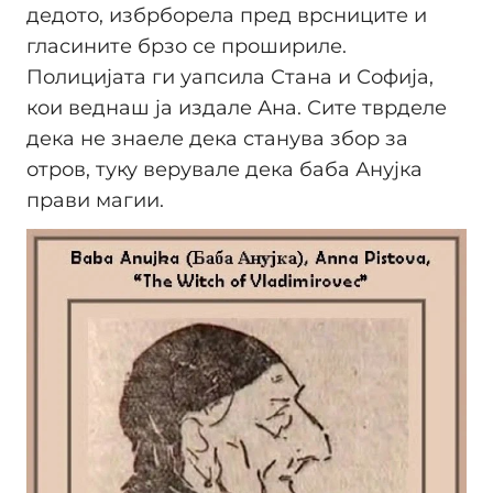
дедото, избрборела пред врсниците и
гласините брзо се прошириле.
Полицијата ги уапсила Стана и Софија,
кои веднаш ја издале Ана. Сите тврделе
дека не знаеле дека станува збор за
отров, туку верувале дека баба Анујка
прави магии.