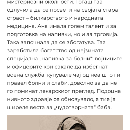
мистериозни околности. Тогаш таа
одлучила да се посвети на својата стара
страст – билкарството и народната
медицина. Ана имала голем талент и за
подготовка на напивки, но и за трговија.
Така започнала да се збогатува. Таа
заработила богатство од нејзината
специјална „напивка за болни“: војниците
и офицерите кои сакале да избегнат
воена служба, купувале чај од неа што ги
правел болни и слаби, доволно за да не
го поминат лекарскиот преглед. Подоцна
нивното здравје се обновувало, а тие ја
ширеле веста за „чудотворната“ баба.