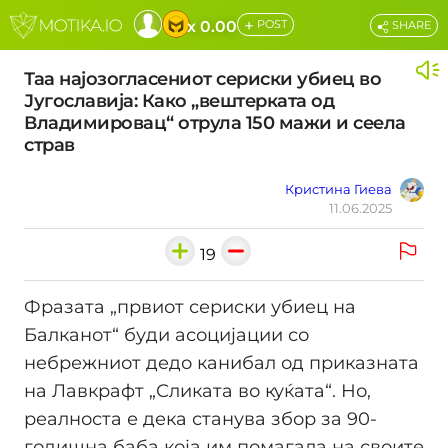
+
x 0.00
POST
SHARE
Таа најозогласениот сериски убиец во
Југославија: Како „вештерката од
Владимировац“ отрула 150 мажи и сеела
страв
Кристина Гиева
11.06.2025
19
Фразата „првиот сериски убиец на
Балканот“ буди асоцијации со
небрежниот дедо канибал од приказната
на Лавкрафт „Сликата во куќата“. Но,
реалноста е дека станува збор за 90-
годишна баба која им помагала на своите