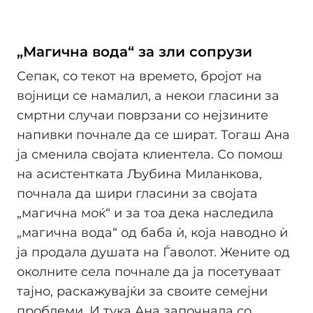
„Магична вода“ за зли сопрузи
Сепак, со текот на времето, бројот на
војници се намалил, а некои гласини за
смртни случаи поврзани со нејзините
напивки почнале да се шират. Тогаш Ана
ја сменила својата клиентела. Со помош
на асистентката Љубина Миланкова,
почнала да шири гласини за својата
„магична моќ“ и за тоа дека наследила
„магична вода“ од баба ѝ, која наводно ѝ
ја продала душата на Ѓаволот. Жените од
околните села почнале да ја посетуваат
тајно, раскажувајќи за своите семејни
проблеми. И тука Ана започнала со