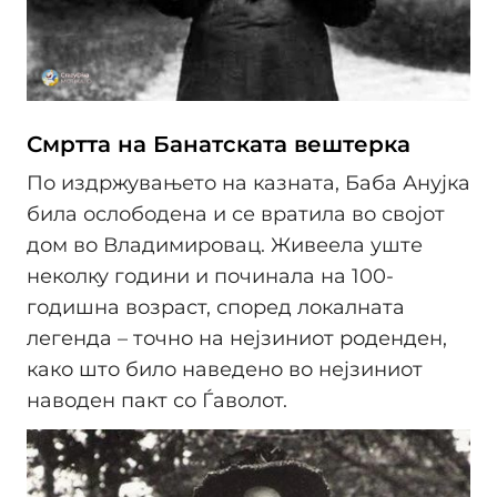
Смртта на Банатската вештерка
По издржувањето на казната, Баба Анујка
била ослободена и се вратила во својот
дом во Владимировац. Живеела уште
неколку години и починала на 100-
годишна возраст, според локалната
легенда – точно на нејзиниот роденден,
како што било наведено во нејзиниот
наводен пакт со Ѓаволот.