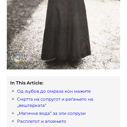
In This Article:
Од љубов до омраза кон мажите
Смртта на сопругот и раѓањето на
„вештерката“
„Магична вода“ за зли сопрузи
Расплетот и апсењето