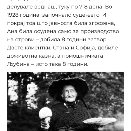
делувале веднаш, туку по 7-8 дена. Во
1928 година, започнало судењето. И
покрај тоа што јавноста била згрозена,
Ана била осудена само за производство
на отрови – добила 8 години затвор.
Двете клиентки, Стана и Софија, добиле
доживотна казна, а помошничката
Љубина – исто така 8 години.