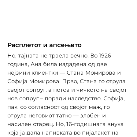
Расплетот и апсењето
Но, тајната не траела вечно. Во 1926
година, Ана била издадена од две
нејзини клиентки — Стана Момирова и
Софија Момирова. Прво, Стана го отрула
својот сопруг, а потоа и чичкото на својот
нов сопруг – поради наследство. Софија,
пак, со согласност од својот маж, го
отрула неговиот татко — злобен и
насилен старец. Но, 16-годишната внука
која ја дала напивката во пијалакот на