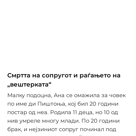
Смртта на сопругот и раѓањето на
„вештерката“
Малку подоцна, Ана се омажила за човек
по име ди Пиштоња, кој бил 20 години
постар од неа. Родила 11 деца, но 10 од
нив умреле многу млади. По 20 години
брак, и нејзиниот сопруг починал под