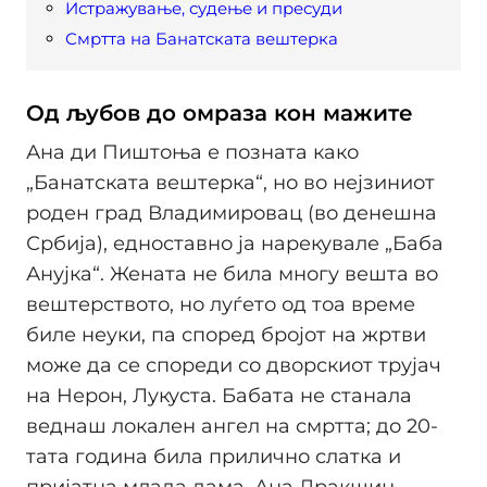
Истражување, судење и пресуди
Смртта на Банатската вештерка
Од љубов до омраза кон мажите
Ана ди Пиштоња е позната како
„Банатската вештерка“, но во нејзиниот
роден град Владимировац (во денешна
Србија), едноставно ја нарекувале „Баба
Анујка“. Жената не била многу вешта во
вештерството, но луѓето од тоа време
биле неуки, па според бројот на жртви
може да се спореди со дворскиот трујач
на Нерон, Лукуста. Бабата не станала
веднаш локален ангел на смртта; до 20-
тата година била прилично слатка и
пријатна млада дама. Ана Дракшин