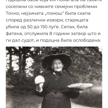
соселани со нивните семејни проблеми.
Точно, нејзината „помош“ била скапа:
според различни извори, старицата
убила од 50 до 150 луѓе. Сепак, била
фатена, отслужила 8 години затвор што ѝ
ги дал судот, и подоцна била ослободена.