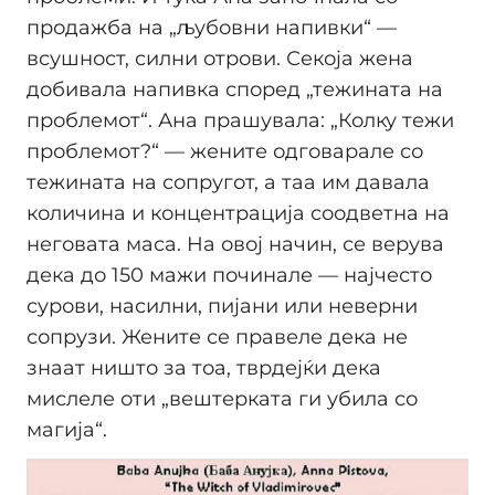
продажба на „љубовни напивки“ —
всушност, силни отрови. Секоја жена
добивала напивка според „тежината на
проблемот“. Ана прашувала: „Колку тежи
проблемот?“ — жените одговарале со
тежината на сопругот, а таа им давала
количина и концентрација соодветна на
неговата маса. На овој начин, се верува
дека до 150 мажи починале — најчесто
сурови, насилни, пијани или неверни
сопрузи. Жените се правеле дека не
знаат ништо за тоа, тврдејќи дека
мислеле оти „вештерката ги убила со
магија“.