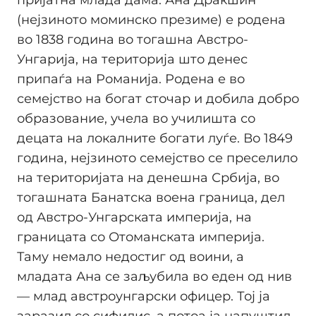
(нејзиното моминско презиме) е родена
во 1838 година во тогашна Австро-
Унгарија, на територија што денес
припаѓа на Романија. Родена е во
семејство на богат сточар и добила добро
образование, учела во училишта со
децата на локалните богати луѓе. Во 1849
година, нејзиното семејство се преселило
на територијата на денешна Србија, во
тогашната Банатска воена граница, дел
од Австро-Унгарската империја, на
границата со Отоманската империја.
Таму немало недостиг од воини, а
младата Ана се заљубила во еден од нив
— млад австроунгарски офицер. Тој ја
заразил со сифилис, а потоа ја напуштил,