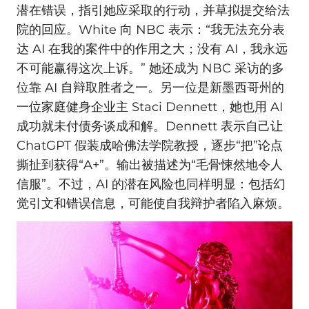
潜在错误，指引她应采取的行动，并草拟提交给法
院的回应。White 向 NBC 表示：“我无法充分表
达 AI 在我的案件中的作用之大；没有 AI，我永远
不可能赢得这次上诉。” 她还成为 NBC 采访的多
位靠 AI 自辩取胜者之一。另一位是新墨西哥州的
一位家庭健身企业主 Staci Dennett，她也用 AI
成功就未付债务谈成和解。Dennett 表示自己让
ChatGPT 假装成哈佛法学院教授，逐步“把”论点
撕扯到获得“A+”。输出被描述为“毛骨悚然地令人
信服”。不过，AI 的潜在风险也同样明显：包括幻
觉引文和错误信息，可能使自我辩护者陷入麻烦。