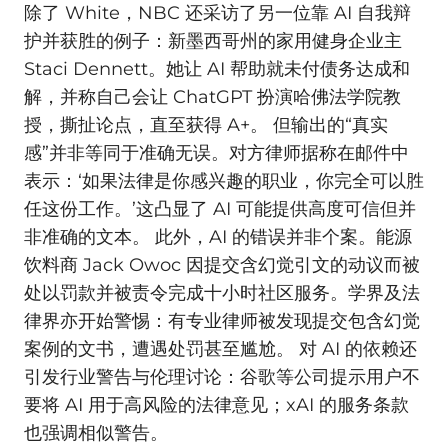
除了 White，NBC 还采访了另一位靠 AI 自我辩
护并获胜的例子：新墨西哥州的家用健身企业主
Staci Dennett。她让 AI 帮助就未付债务达成和
解，并称自己会让 ChatGPT 扮演哈佛法学院教
授，撕扯论点，直至获得 A+。 但输出的“真实
感”并非等同于准确无误。对方律师据称在邮件中
表示：‘如果法律是你感兴趣的职业，你完全可以胜
任这份工作。’这凸显了 AI 可能提供高度可信但并
非准确的文本。 此外，AI 的错误并非个案。能源
饮料商 Jack Owoc 因提交含幻觉引文的动议而被
处以罚款并被责令完成十小时社区服务。学界及法
律界亦开始警惕：有专业律师被发现提交包含幻觉
案例的文书，遭遇处罚甚至尴尬。 对 AI 的依赖还
引发行业警告与伦理讨论：谷歌等公司提示用户不
要将 AI 用于高风险的法律意见；xAI 的服务条款
也强调相似警告。