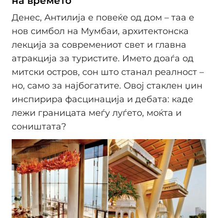
на времето
Денес, Антилија е повеќе од дом – таа е
нов симбол на Мумбаи, архитектонска
лекција за современиот свет и главна
атракција за туристите. Името доаѓа од
митски остров, сон што станал реалност –
но, само за најбогатите. Овој стаклен џин
инспирира фасцинација и дебата: каде
лежи границата меѓу луѓето, моќта и
соништата?