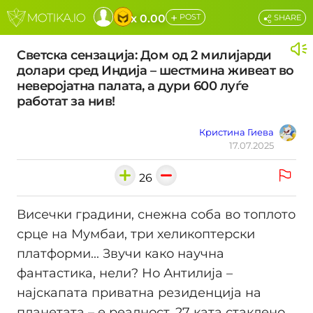
+
x 0.00
POST
SHARE
Светска сензација: Дом од 2 милијарди
долари сред Индија – шестмина живеат во
неверојатна палата, а дури 600 луѓе
работат за нив!
Кристина Гиева
17.07.2025
26
Висечки градини, снежна соба во топлото
срце на Мумбаи, три хеликоптерски
платформи... Звучи како научна
фантастика, нели? Но Антилија –
најскапата приватна резиденција на
планетата – е реалност. 27 ката стаклено