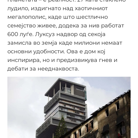
лудило, издигнато над хаотичниот
мегалополис, каде што шестлично
семејство живее, додека за нив работат
600 луѓе. Луксуз надвор од секоја
замисла во земја каде милиони немаат
основни удобности. Ова е дом кој
инспирира, но и предизвикува гнев и
дебати за нееднаквоста.