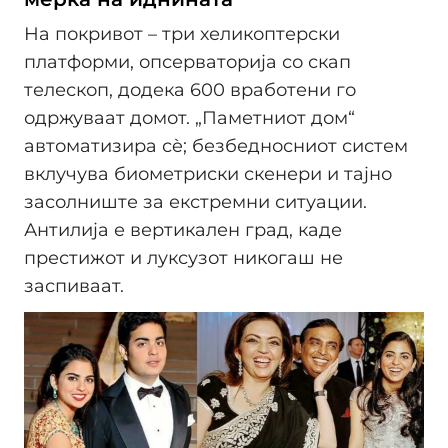
На покривот – три хеликоптерски
платформи, опсерваторија со скап
телескоп, додека 600 вработени го
одржуваат домот. „Паметниот дом“
автоматизира сè; безбедносниот систем
вклучува биометриски скенери и тајно
засолниште за екстремни ситуации.
Антилија е вертикален град, каде
престижот и луксузот никогаш не
заспиваат.