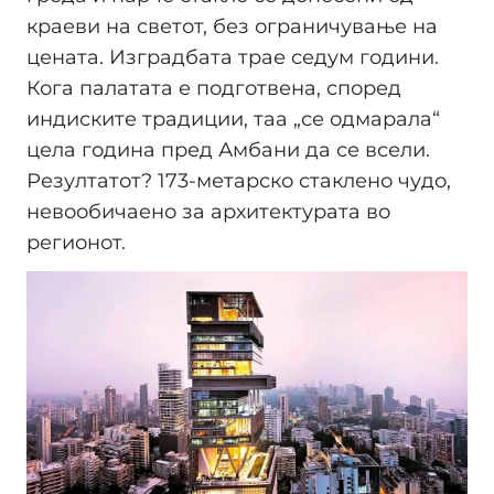
краеви на светот, без ограничување на
цената. Изградбата трае седум години.
Кога палатата е подготвена, според
индиските традиции, таа „се одмарала“
цела година пред Амбани да се всели.
Резултатот? 173-метарско стаклено чудо,
невообичаено за архитектурата во
регионот.