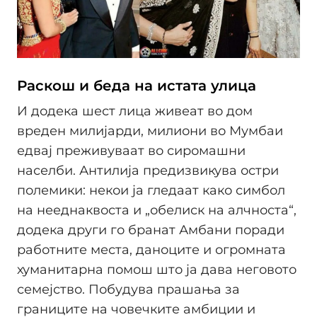
Раскош и беда на истата улица
И додека шест лица живеат во дом
вреден милијарди, милиони во Мумбаи
едвај преживуваат во сиромашни
населби. Антилија предизвикува остри
полемики: некои ја гледаат како симбол
на нееднаквоста и „обелиск на алчноста“,
додека други го бранат Амбани поради
работните места, даноците и огромната
хуманитарна помош што ја дава неговото
семејство. Побудува прашања за
границите на човечките амбиции и