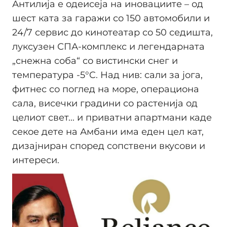
Антилија е одеисеја на иновациите – од
шест ката за гаражи со 150 автомобили и
24/7 сервис до кинотеатар со 50 седишта,
луксузен СПА-комплекс и легендарната
„снежна соба“ со вистински снег и
температура -5°C. Над нив: сали за јога,
фитнес со поглед на море, операциона
сала, висечки градини со растенија од
целиот свет... и приватни апартмани каде
секое дете на Амбани има еден цел кат,
дизајниран според сопствени вкусови и
интереси.