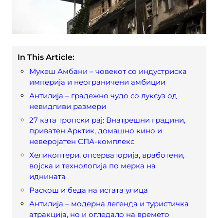
In This Article:
Мукеш Амбани – човекот со индустриска
империја и неограничени амбиции
Антилија – градежно чудо со луксуз од
невидливи размери
27 ката тропски рај: Внатрешни градини,
приватен Арктик, домашно кино и
неверојатен СПА-комплекс
Хеликоптери, опсерваторија, вработени,
војска и технологија по мерка на
иднината
Раскош и беда на истата улица
Антилија – модерна легенда и туристичка
атракција, но и огледало на времето