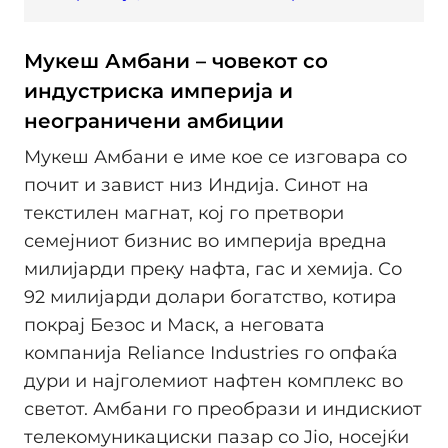
Мукеш Амбани – човекот со
индустриска империја и
неограничени амбиции
Мукеш Амбани е име кое се изговара со
почит и завист низ Индија. Синот на
текстилен магнат, кој го претвори
семејниот бизнис во империја вредна
милијарди преку нафта, гас и хемија. Со
92 милијарди долари богатство, котира
покрај Безос и Маск, а неговата
компанија Reliance Industries го опфаќа
дури и најголемиот нафтен комплекс во
светот. Амбани го преобрази и индискиот
телекомуникациски пазар со Jio, носејќи