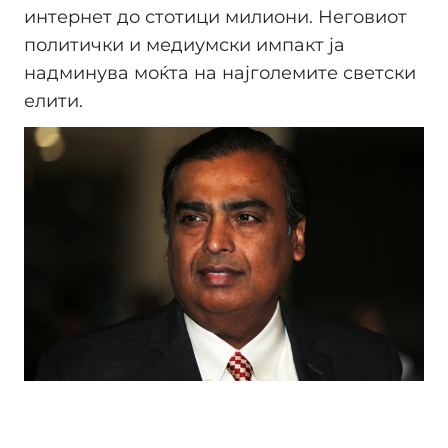
интернет до стотици милиони. Неговиот
политички и медиумски импакт ја
надминува моќта на најголемите светски
елити.