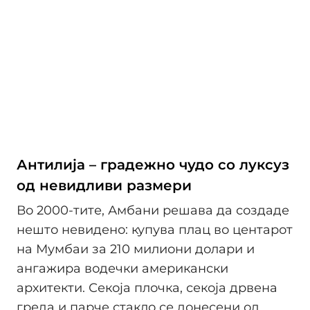
Антилија – градежно чудо со луксуз
од невидливи размери
Во 2000-тите, Амбани решава да создаде
нешто невидено: купува плац во центарот
на Мумбаи за 210 милиони долари и
ангажира водечки американски
архитекти. Секоја плочка, секоја дрвена
греда и парче стакло се донесени од