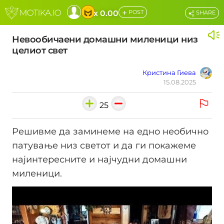
+
x 0.00
POST
SHARE
Невообичаени домашни миленици низ
целиот свет
Кристина Гиева
15.08.2025
25
Решивме да заминеме на едно необично
патување низ светот и да ги покажеме
најинтересните и најчудни домашни
миленици.