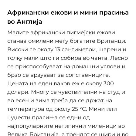
Африкански ежови и мини прасиња
во Англија
Малите африкански пигмејски ежови
станаа омилени меѓу богатите Британци.
Високи се околу 13 сантиметри, шарени и
толку мали што ги собира во чанта. Лесно
се приспособуваат на домашни услови и
брзо се врзуваат за сопствениците.
Цената на еден ваков еж е околу 300
долари. Многу се чувствителни на студ и
во есен и зима треба да се држат на
температура од околу 25 °C. Мини или
џуџести прасиња се едни од
најпопуларните нетипични миленици во
Велика Британија, а трендот се шири и во