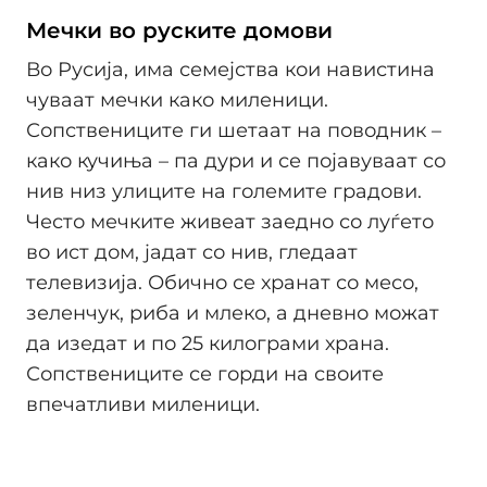
Мечки во руските домови
Во Русија, има семејства кои навистина
чуваат мечки како миленици.
Сопствениците ги шетаат на поводник –
како кучиња – па дури и се појавуваат со
нив низ улиците на големите градови.
Често мечките живеат заедно со луѓето
во ист дом, јадат со нив, гледаат
телевизија. Обично се хранат со месо,
зеленчук, риба и млеко, а дневно можат
да изедат и по 25 килограми храна.
Сопствениците се горди на своите
впечатливи миленици.