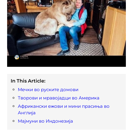
In This Article:
Мечки во руските домови
Творови и мравојадци во Америка
Африкански ежови и мини прасиња во
Англија
Мајмуни во Индонезија