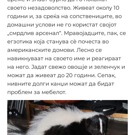
своето незадоволство. Живеат околу 10
години и, за среќа на сопствениците, во
домашни услови не го користат својот
„смрдлив арсенал“. Мравојадците, пак, се
егзотика која станува сè почеста во
американските домови. Лесно се
навикнуваат на своето име и реагираат
на него. Јадат свежо овошје и зеленчук и
можат да живеат до 20 години. Сепак,
нивните долги канџи можат да бидат
проблем за мебелот.