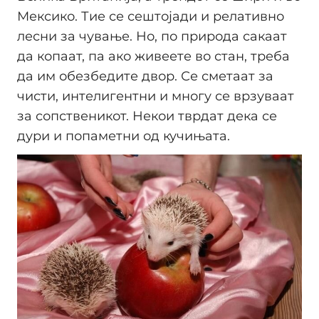
Мексико. Тие се сештојади и релативно
лесни за чување. Но, по природа сакаат
да копаат, па ако живеете во стан, треба
да им обезбедите двор. Се сметаат за
чисти, интелигентни и многу се врзуваат
за сопственикот. Некои тврдат дека се
дури и попаметни од кучињата.