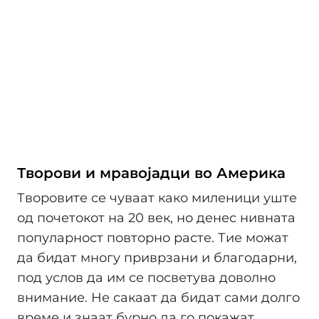
Творови и мравојадци во Америка
Творовите се чуваат како миленици уште
од почетокот на 20 век, но денес нивната
популарност повторно расте. Тие можат
да бидат многу приврзани и благодарни,
под услов да им се посветува доволно
внимание. Не сакаат да бидат сами долго
време и знаат бурно да го покажат