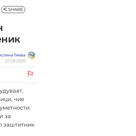
SHARE
н
еник
стина Гиева
27.09.2025
удуваат.
ици, чие
 уметности.
и за
ал заштитник