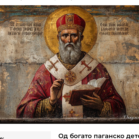
Од богато паганско дет
e: