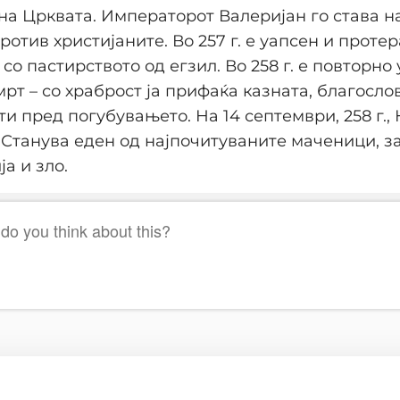
на Црквата. Императорот Валеријан го става н
отив христијаните. Во 257 г. е уапсен и протер
со пастирството од егзил. Во 258 г. е повторно
мрт – со храброст ја прифаќа казната, благосло
ти пред погубувањето. На 14 септември, 258 г.,
 Станува еден од најпочитуваните маченици, 
а и зло.