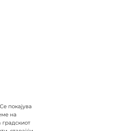
 Се покајува
еме на
 градскиот
ти, ставајќи