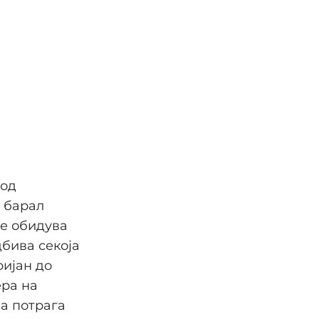
 од
, барал
се обидува
дбива секоја
ријан до
ера на
а потрага