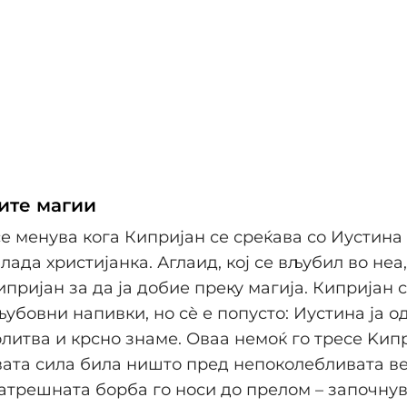
ите магии
е менува кога Кипријан се среќава со Иустина
лада христијанка. Аглаид, кој се вљубил во неа
пријан за да ја добие преку магија. Кипријан 
љубовни напивки, но сè е попусто: Иустина ја о
олитва и крсно знаме. Оваа немоќ го тресе Kип
вата сила била ништо пред непоколебливата в
атрешната борба го носи до прелом – започнув