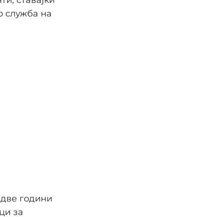
во служба на
 две години
ци за