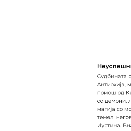
Неуспешн
Судбината с
Антиохија, м
помош од Ки
со демони, 
магија со м
темел: него
Иустина. Вн