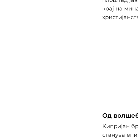
крај на мина
христијанст
Од волшеб
Кипријан бр
станува епи