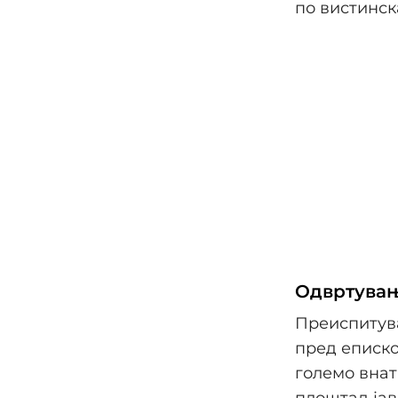
по вистинск
Одвртувањ
Преиспитува
пред еписко
големо внат
плоштад јав