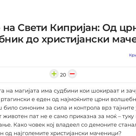
 на Свети Кипријан: Од цр
ник до христијански мач
Кри
20
та на магијата има судбини кои шокираат и зач
ртагински е еден од најмоќните црни волшебн
 било синоним за сила и контрола врз тајните
т животен пат нe е само приказна за моќ – туку 
ње. Како човек кој владеел со демоните стан
ен од најголемите христијански маченици?