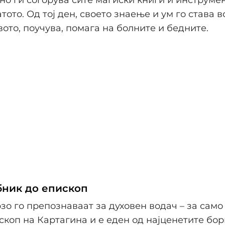
тото. Од тој ден, своето знаење и ум го става 
вото, поучува, помага на болните и бедните.
ник до епископ
зо го препознаваат за духовен водач – за само
скоп на Картагина и е еден од најценетите бор