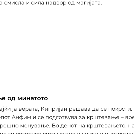
а смисла и сила надвор од магијата.
е од минатото
јќи ја верата, Кипријан решава да се покрсти.
пот Анфим и се подготвува за крштевање – вр
решно менување. Во денот на крштевањето, на
но ги согорува сите магиски книги и инструмен