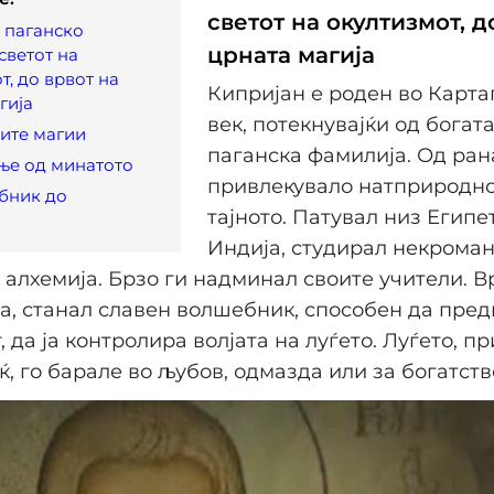
светот на окултизмот, д
 паганско
црната магија
светот на
т, до врвот на
Кипријан е роден во Картаг
гија
век, потекнувајќи од богат
ите магии
паганска фамилија. Од ран
ње од минатото
привлекувало натприродно
бник до
тајното. Патувал низ Египет
Индија, студирал некроман
, алхемија. Брзо ги надминал своите учители. В
а, станал славен волшебник, способен да пре
, да ја контролира волјата на луѓето. Луѓето, 
ќ, го барале во љубов, одмазда или за богатств