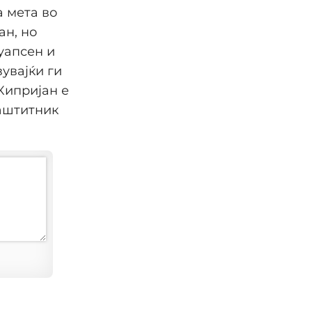
а мета во
ан, но
 уапсен и
вувајќи ги
 Кипријан е
заштитник