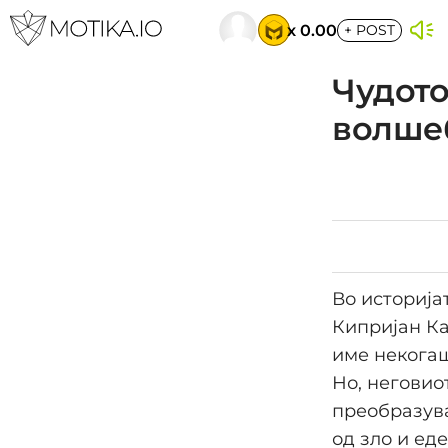
x 0.00
+
POST
Чудото
волшеб
Во историја
Кипријан Ка
име некогаш
Но, неговио
преобразува
од зло и ед