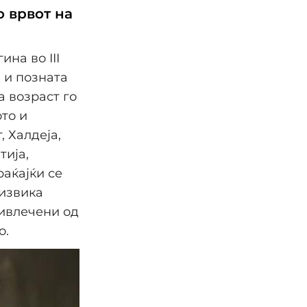
о врвот на
ина во III
а и позната
а возраст го
то и
, Халдеја,
тија,
раќајќи се
дизвика
привлечени од
о.