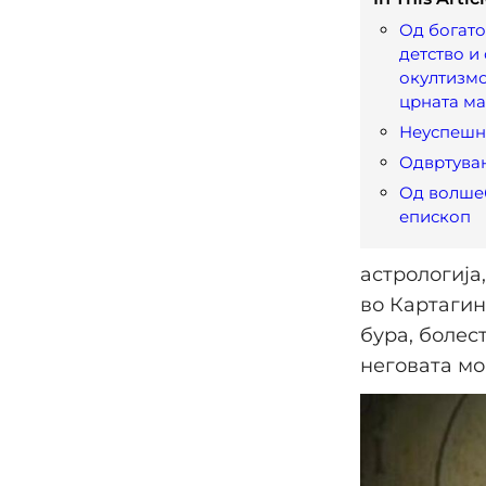
Од богато
детство и 
окултизмо
црната ма
Неуспешн
Одвртува
Од волше
епископ
астрологија
во Картагин
бура, болест
неговата мо