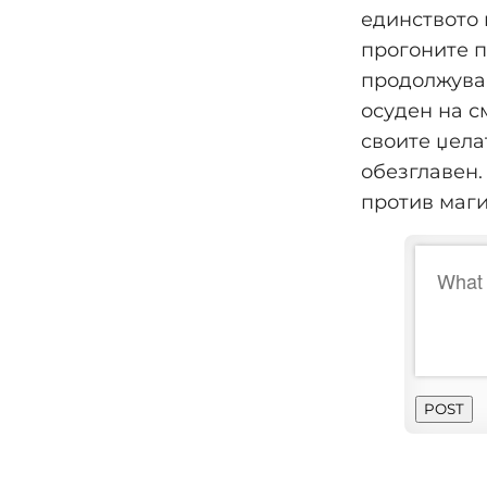
единството 
прогоните пр
продолжува 
осуден на с
своите џела
обезглавен.
против магиј
POST