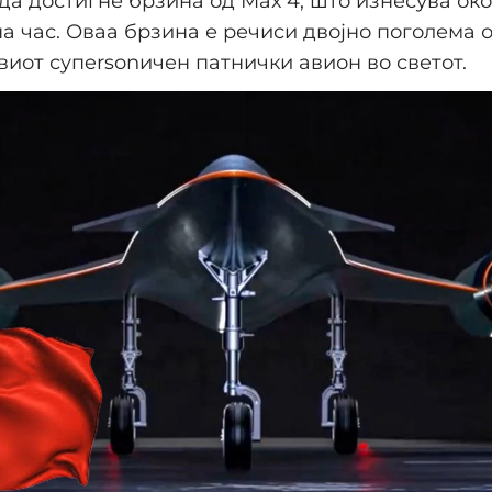
да достигне брзина од Мах 4, што изнесува око
а час. Оваа брзина е речиси двојно поголема 
виот супersonичен патнички авион во светот.