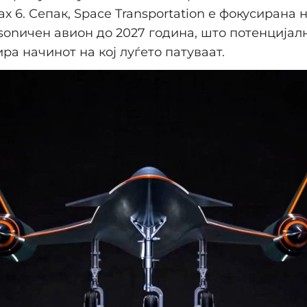
х 6. Сепак, Space Transportation е фокусирана 
rsonичен авион до 2027 година, што потенцијал
ра начинот на кој луѓето патуваат.