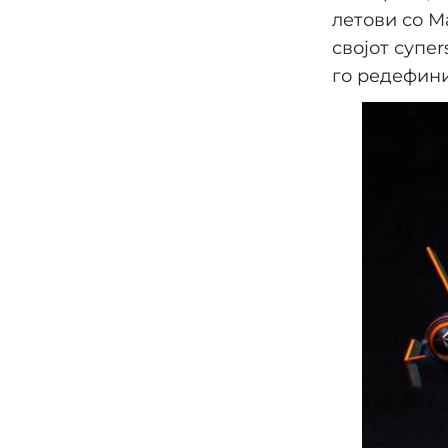
летови со Ма
својот супe
го редефини