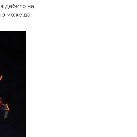
на дебито на
но може да