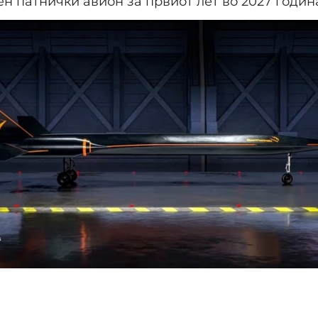
н патнички авион за првиот лет во 2027 годин