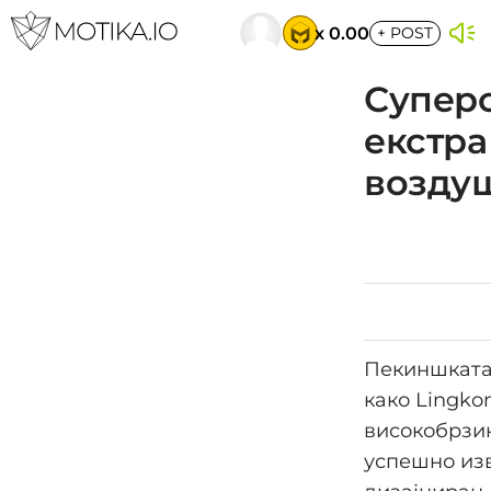
x 0.00
+
POST
Суперс
екстра
возду
Пекиншката 
како Lingko
високобрзин
успешно изв