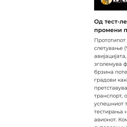
Од тест-ле
промени п
Прототипот 
слетување (
авијацијата
зголемува ф
брзина поте
градови как
претставува
транспорт, 
успешниот т
тестирања н
авионот. Ко