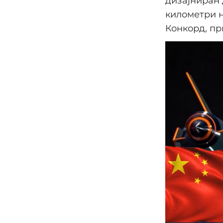
дизајниран 
километри н
Конкорд, пр