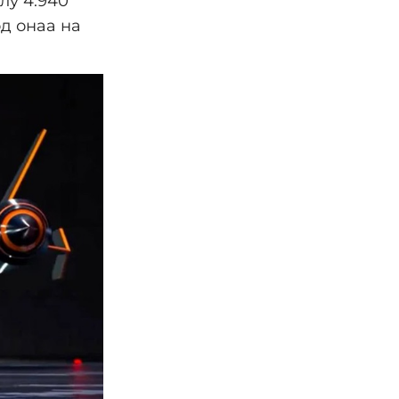
лу 4.940
од онаа на