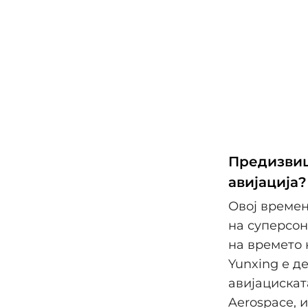
Предизвиц
авијација?
Овој времен
на супeрсон
на времето 
Yunxing е д
авијацискат
Aerospace, 