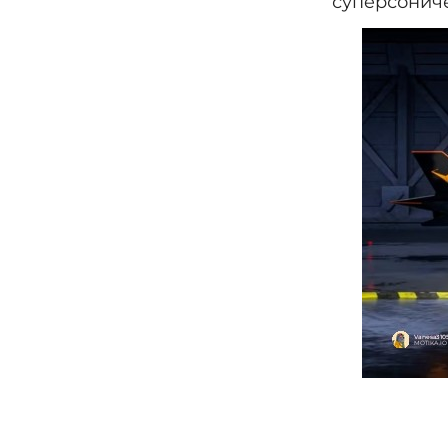
супeрсониче