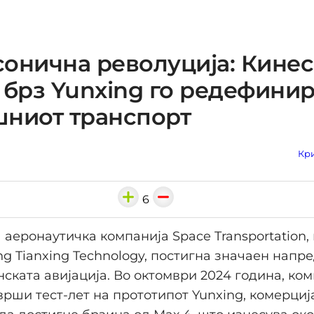
онична револуција: Кинес
 брз Yunxing го редефини
шниот транспорт
Кри
6
аеронаутичка компанија Space Transportation,
ng Tianxing Technology, постигна значаен напре
ската авијација. Во октомври 2024 година, ко
рши тест-лет на прототипот Yunxing, комерциј