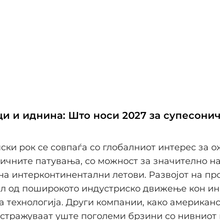
и и иднина: Што носи 2027 за супесони
ски рок се совпаѓа со глобалниот интерес за 
ичните патувања, со можност за значително 
на интерконтинентални летови. Развојот на пр
ел од поширокото индустриско движење кон и
а технологија. Други компании, како американ
истражуваат уште поголеми брзини со нивниот 