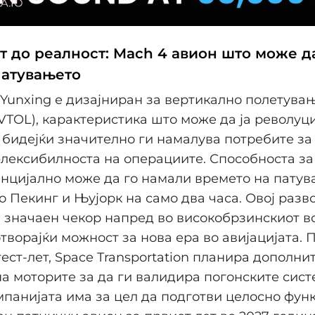
т до реалност: Mach 4 авион што може д
атувањето
Yunxing е дизајниран за вертикално полетува
VTOL), карактеристика што може да ја револу
, бидејќи значително ги намалува потребите за 
лексибилноста на операциите. Способноста за
нцијално може да го намали времето на пату
о Пекинг и Њујорк на само два часа. Овој разво
 значаен чекор напред во високобрзинскиот 
отворајќи можност за нова ера во авијацијата. 
ест-лет, Space Transportation планира дополни
а моторите за да ги валидира погонските сист
мпанијата има за цел да подготви целосно фу