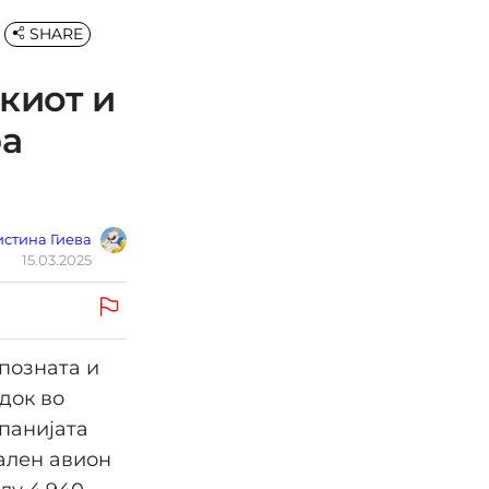
SHARE
киот и
ра
стина Гиева
15.03.2025
 позната и
док во
мпанијата
ален авион