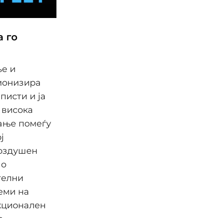
а го
ње и
ционизира
писти и ја
 висока
вање помеѓу
ј
воздушен
По
телни
еми на
нкционален