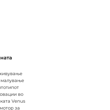
чната
оживување
намалување
ототипот
новации во
ската Venus
мотор за