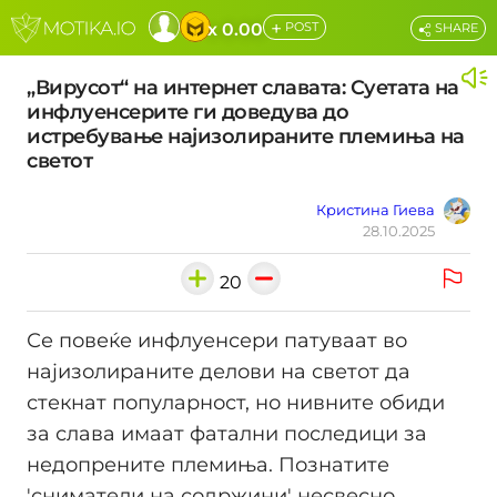
+
x 0.00
POST
SHARE
„Вирусот“ на интернет славата: Суетата на
инфлуенсерите ги доведува до
истребување најизолираните племиња на
светот
Кристина Гиева
28.10.2025
20
Се повеќе инфлуенсери патуваат во
најизолираните делови на светот да
стекнат популарност, но нивните обиди
за слава имаат фатални последици за
недопрените племиња. Познатите
'сниматели на содржини' несвесно