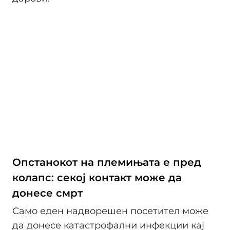
Опстанокот на племињата е пред
колапс: секој контакт може да
донесе смрт
Само еден надворешен посетител може
да донесе катастрофални инфекции кај