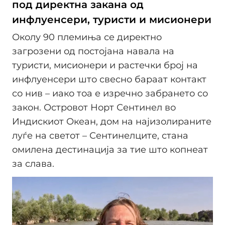
под директна закана од
инфлуенсери, туристи и мисионери
Околу 90 племиња се директно
загрозени од постојана навала на
туристи, мисионери и растечки број на
инфлуенсери што свесно бараат контакт
со нив – иако тоа е изречно забрането со
закон. Островот Норт Сентинел во
Индискиот Океан, дом на најизолираните
луѓе на светот – Сентинелците, стана
омилена дестинација за тие што копнеат
за слава.