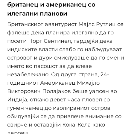
британец и американец со
илегални планови
Британскиот авантурист Мајлс Рутлиџ се
фалеше дека планира илегално да го
посети Норт Сентинел, тврдејќи дека
индиските власти слабо го набљудуваат
островот и дури смислуваше да го смени
името во пасошот за да влезе
незабележано. Од друга страна, 24-
годишниот Американец Михајло
Викторович Полајаков беше уапсен во
Индија, откако девет часа пловел со
гумен чамец до изолираниот остров,
обидувајќи се да привлече внимание со
свирче и оставајќи Кока-Кола како
дарови.