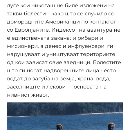
луѓе кои никогаш не биле изложени на
такви болести – како што се случило со
домородните Американци по контактот
со Европјаните. Индексот на авантура не
е единствената закана: и рибари и
мисионери, а денес и инфлуенсери, ги
нарушуваат и уништуваат териториите
од кои зависат овие заедници. Болестите
што ги носат надворешните лица често
водат до загуба на земја, храна, вода,
засолниште и лекови — основата на
нивниот живот.