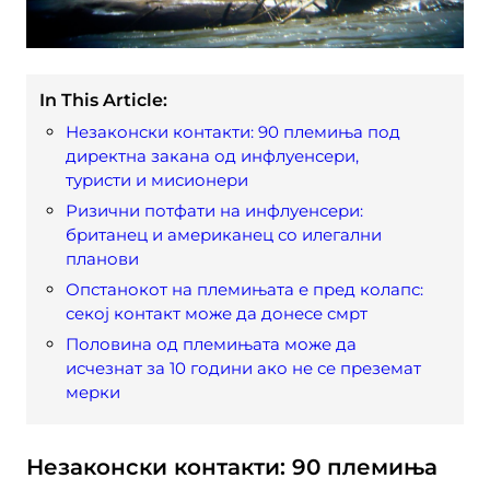
In This Article:
Незаконски контакти: 90 племиња под
директна закана од инфлуенсери,
туристи и мисионери
Ризични потфати на инфлуенсери:
британец и американец со илегални
планови
Опстанокот на племињата е пред колапс:
секој контакт може да донесе смрт
Половина од племињата може да
исчезнат за 10 години ако не се преземат
мерки
Незаконски контакти: 90 племиња