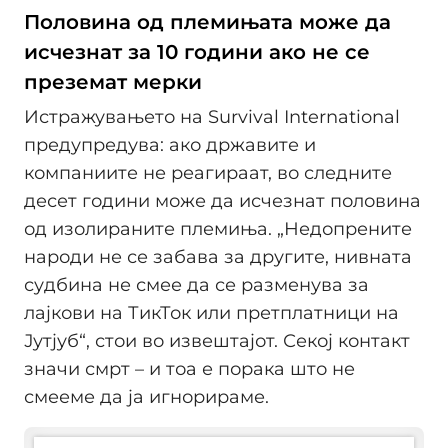
Половина од племињата може да
исчезнат за 10 години ако не се
преземат мерки
Истражувањето на Survival International
предупредува: ако државите и
компаниите не реагираат, во следните
десет години може да исчезнат половина
од изолираните племиња. „Недопрените
народи не се забава за другите, нивната
судбина не смее да се разменува за
лајкови на ТикТок или претплатници на
Јутјуб“, стои во извештајот. Секој контакт
значи смрт – и тоа е порака што не
смееме да ја игнорираме.