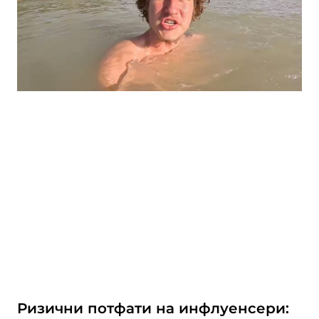
Ризични потфати на инфлуенсери: