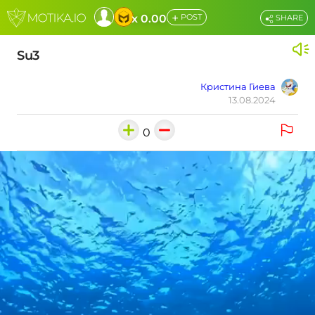
+
x 0.00
POST
SHARE
Su3
Кристина Гиева
13.08.2024
0