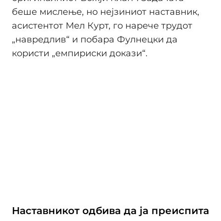
беше мислење, но нејзиниот наставник,
асистентот Мел Курт, го нарече трудот
„навредлив“ и побара Фулнецки да
користи „емпириски докази“.
Наставникот одбива да ја преиспита