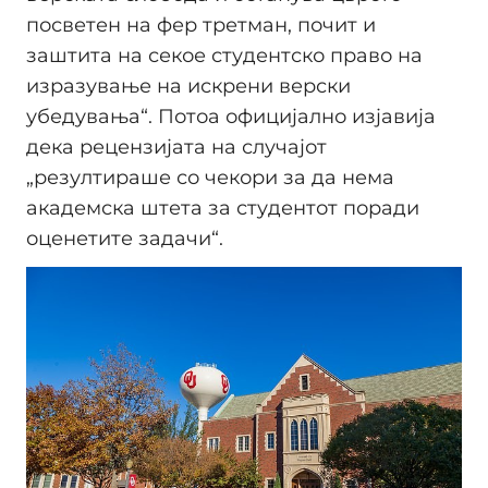
посветен на фер третман, почит и
заштита на секое студентско право на
изразување на искрени верски
убедувања“. Потоа официјално изјавија
дека рецензијата на случајот
„резултираше со чекори за да нема
академска штета за студентот поради
оценетите задачи“.