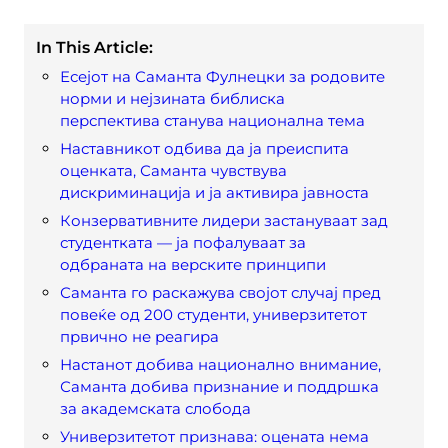
In This Article:
Есејот на Саманта Фулнецки за родовите
норми и нејзината библиска
перспектива станува национална тема
Наставникот одбива да ја преиспита
оценката, Саманта чувствува
дискриминација и ја активира јавноста
Конзервативните лидери застануваат зад
студентката — ја пофалуваат за
одбраната на верските принципи
Саманта го раскажува својот случај пред
повеќе од 200 студенти, универзитетот
првично не реагира
Настанот добива национално внимание,
Саманта добива признание и поддршка
за академската слобода
Универзитетот признава: оцената нема