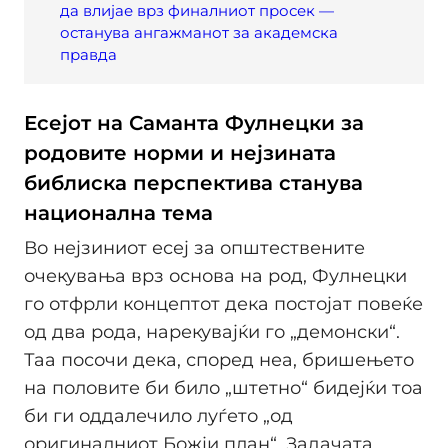
да влијае врз финалниот просек —
останува ангажманот за академска
правда
Есејот на Саманта Фулнецки за
родовите норми и нејзината
библиска перспектива станува
национална тема
Во нејзиниот есеј за општествените
очекувања врз основа на род, Фулнецки
го отфрли концептот дека постојат повеќе
од два рода, нарекувајќи го „демонски“.
Таа посочи дека, според неа, бришењето
на половите би било „штетно“ бидејќи тоа
би ги оддалечило луѓето „од
оригиналниот Божји план“. Задачата