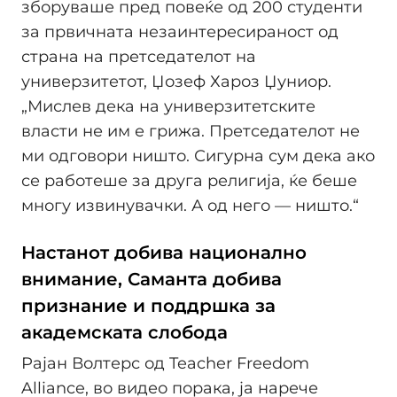
зборуваше пред повеќе од 200 студенти
за првичната незаинтересираност од
страна на претседателот на
универзитетот, Џозеф Хароз Џуниор.
„Мислев дека на универзитетските
власти не им е грижа. Претседателот не
ми одговори ништо. Сигурна сум дека ако
се работеше за друга религија, ќе беше
многу извинувачки. А од него — ништо.“
Настанот добива национално
внимание, Саманта добива
признание и поддршка за
академската слобода
Рајан Волтерс од Teacher Freedom
Alliance, во видео порака, ја нарече