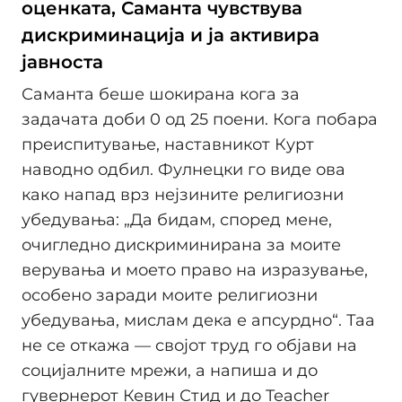
оценката, Саманта чувствува
дискриминација и ја активира
јавноста
Саманта беше шокирана кога за
задачата доби 0 од 25 поени. Кога побара
преиспитување, наставникот Курт
наводно одбил. Фулнецки го виде ова
како напад врз нејзините религиозни
убедувања: „Да бидам, според мене,
очигледно дискриминирана за моите
верувања и моето право на изразување,
особено заради моите религиозни
убедувања, мислам дека е апсурдно“. Таа
не се откажа — својот труд го објави на
социјалните мрежи, а напиша и до
гувернерот Кевин Стид и до Teacher