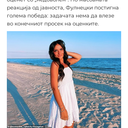
реакција од јавноста, Фулнецки постигна
голема победа: задачата нема да влезе
во конечниот просек на оценките.