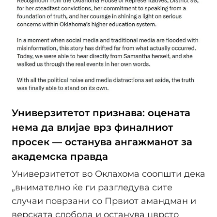
Универзитетот признава: оцената
нема да влијае врз финалниот
просек — останува ангажманот за
академска правда
Универзитетот во Оклахома соопшти дека
„внимателно ќе ги разгледува сите
случаи поврзани со Првиот амандман и
верската слобода и останува цврсто