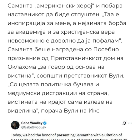
Саманта „американски херој“ и побара
наставникот да биде отпуштен. „Таа е
инспирација за мене, а нејзината борба
за академија и за христијанска вера
невозможно е доволно да ја пофалам“.
Саманта беше наградена со Посебно
признание од Претставничкиот дом на
Оклахома „за говор од основа на
вистина“, соопшти претставникот Вули.
„Со целата политичка бучава и
медиумски дистракции на страна,
вистината на крајот сама излезе на
виделина", порача Вули на Икс.