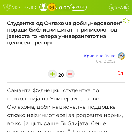
+
x 0.00
POST
SHARE
Студентка од Оклахома доби „недоволен“
поради библиски цитат - притисокот од
јавноста го натера универзитетот на
целосен пресврт
Кристина Гиева
04.12.2025
20
Саманта Фулнецки, студентка по
психологија на Универзитетот во
Оклахома, доби национална поддршка
откако нејзиниот есеј за родовите норми,
во кој ја цитираше Библијата, беше
оценет со „недоволен“. По масовната