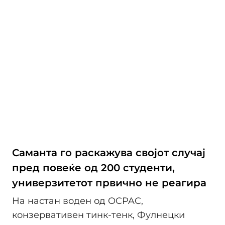
Саманта го раскажува својот случај
пред повеќе од 200 студенти,
универзитетот првично не реагира
На настан воден од OCPAC,
конзервативен тинк-тенк, Фулнецки