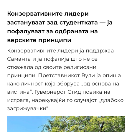
Конзервативните лидери
застануваат зад студентката — ја
пофалуваат за одбраната на
верските принципи
Конзервативните лидери ја поддржаа
Саманта и ја пофалија што не се
откажала од своите религиозни
принципи. Претставникот Вули ја опиша
како личност која зборува „од основа на
вистина“. Гувернерот Стид повика на
истрага, нарекувајќи го случајот „длабоко
загрижувачки“.