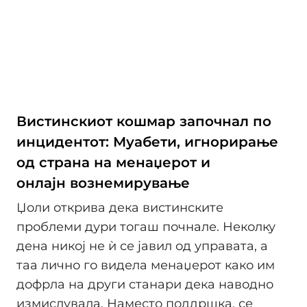
Вистинскиот кошмар започнал по
инцидентот: Муабети, игнорирање
од страна на менаџерот и
онлајн вознемирување
Џоли открива дека вистинските
проблеми дури тогаш почнале. Неколку
дена никој не ѝ се јавил од управата, а
таа лично го видела менаџерот како им
дофрла на други станари дека наводно
измислувала. Наместо поддршка, се