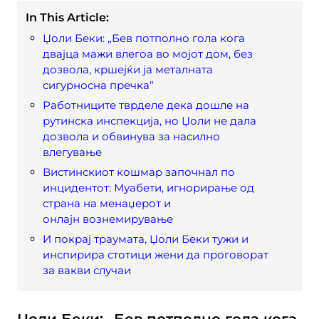
In This Article:
Џоли Беки: „Бев потполно гола кога
двајца мажи влегоа во мојот дом, без
дозвола, кршејќи ја металната
сигурносна пречка“
Работниците тврделе дека дошле на
рутинска инспекција, но Џоли не дала
дозвола и обвинува за насилно
влегување
Вистинскиот кошмар започнал по
инцидентот: Муабети, игнорирање од
страна на менаџерот и
онлајн вознемирување
И покрај траумата, Џоли Беки тужи и
инспирира стотици жени да проговорат
за вакви случаи
Џоли Беки: „Бев потполно гола кога