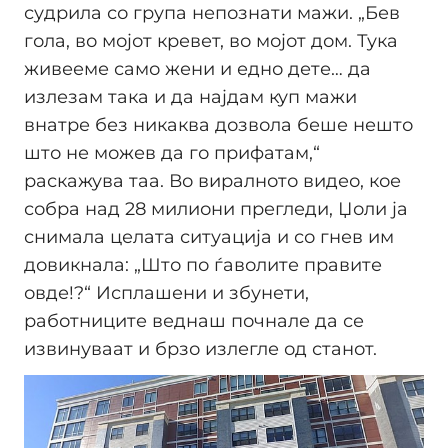
судрила со група непознати мажи. „Бев
гола, во мојот кревет, во мојот дом. Тука
живееме само жени и едно дете… да
излезам така и да најдам куп мажи
внатре без никаква дозвола беше нешто
што не можев да го прифатам,“
раскажува таа. Во виралното видео, кое
собра над 28 милиони прегледи, Џоли ја
снимала целата ситуација и со гнев им
довикнала: „Што по ѓаволите правите
овде!?“ Исплашени и збунети,
работниците веднаш почнале да се
извинуваат и брзо излегле од станот.