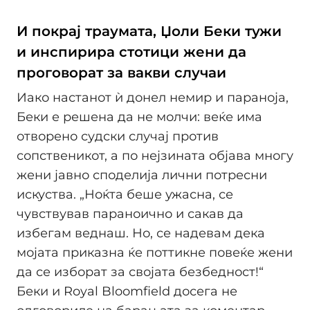
И покрај траумата, Џоли Беки тужи
и инспирира стотици жени да
проговорат за вакви случаи
Иако настанот ѝ донел немир и параноја,
Беки е решена да не молчи: веќе има
отворено судски случај против
сопственикот, а по нејзината објава многу
жени јавно споделија лични потресни
искуства. „Ноќта беше ужасна, се
чувствував параноично и сакав да
избегам веднаш. Но, се надевам дека
мојата приказна ќе поттикне повеќе жени
да се изборат за својата безбедност!“
Беки и Royal Bloomfield досега не