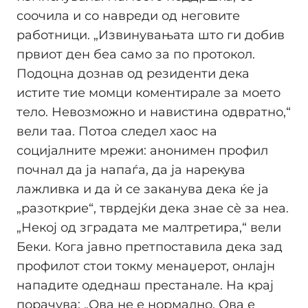
соочила и со навреди од неговите
работници. „Извинувањата што ги добив
првиот ден беа само за по протокол.
Подоцна дознав од резиденти дека
истите тие момци коментирале за моето
тело. Невозможно и навистина одвратно,“
вели таа. Потоа следел хаос на
социјалните мрежи: анонимен профил
почнал да ја напаѓа, да ја нарекува
лажливка и да ѝ се заканува дека ќе ја
„разоткрие“, тврдејќи дека знае сè за неа.
„Некој од зградата ме малтретира,“ вели
Беки. Кога јавно претпоставила дека зад
профилот стои токму менаџерот, онлајн
нападите одеднаш престанале. На крај
порачува: „Ова не е нормално. Ова е