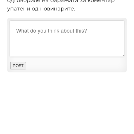
одговориле на барањата за коментар
упатени од новинарите.
POST