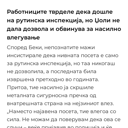
Работниците тврделе дека дошле
на рутинска инспекција, но Џоли не
дала дозвола и обвинува за насилно
влегување
Според Беки, непознатите мажи
инсистирале дека нивната посета е само
за рутинска инспекција, но таа никогаш
не дозволила, а последната била
извршена претходно во годината.
Притоа, тие насилно ја скршиле
металната сигурносна пречка од
внатрешната страна на нејзиниот влез.
„Наместо најавена посета, тие влегоа со
сила. Не можам да поверувам дека ова се
случи – веќе пријавив во полиција и ќе