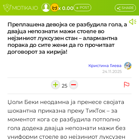
+
x 0.00
POST
SHARE
Преплашена девојка се разбудила гола, а
двајца непознати мажи стоеле во
нејзиниот луксузен стан – алармантна
порака до сите жени да го прочитаат
договорот за кирија!
Кристина Гиева
24.11.2025
25
Џоли Беки неодамна ја пренесе својата
шокантна приказна преку ТикТок – за
моментот кога се разбудила потполно
гола додека двајца непознати мажи без
униформи стоеле во нејзиниот луксузен