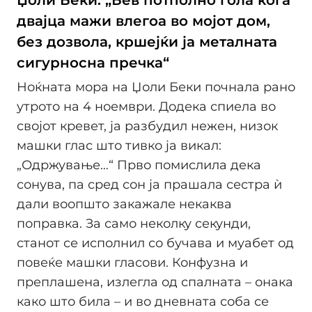
двајца мажи влегоа во мојот дом,
без дозвола, кршејќи ја металната
сигурносна пречка“
Ноќната мора на Џоли Беки почнала рано
утрото на 4 ноември. Додека спиела во
својот кревет, ја разбудил нежен, низок
машки глас што тивко ја викал:
„Одржување…“ Прво помислила дека
сонува, па сред сон ја прашала сестра ѝ
дали воопшто закажале некаква
поправка. За само неколку секунди,
станот се исполнил со бучава и муабет од
повеќе машки гласови. Конфузна и
преплашена, излегла од спалната – онака
како што била – и во дневната соба се