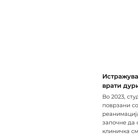
Истражува
врати дур
Во 2023, ст
поврзани со
реанимација
започне да 
клиничка см