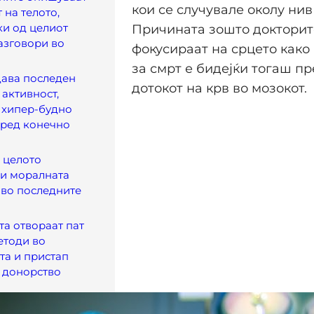
кои се случувале околу нив
 на телото,
и од целиот
Причината зошто докторит
азговори во
фокусираат на срцето како
за смрт е бидејќи тогаш п
дава последен
дотокот на крв во мозокот.
 активност,
 хипер-будно
пред конечно
 целото
 и моралната
 во последните
та отвораат пат
етоди во
та и пристап
 донорство