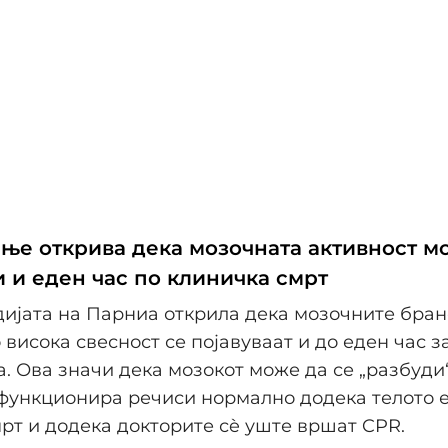
ње открива дека мозочната активност м
и и еден час по клиничка смрт
удијата на Парниа открила дека мозочните бра
 висока свесност се појавуваат и до еден час з
. Ова значи дека мозокот може да се „разбуди“
функционира речиси нормално додека телото е
рт и додека докторите сè уште вршат CPR.