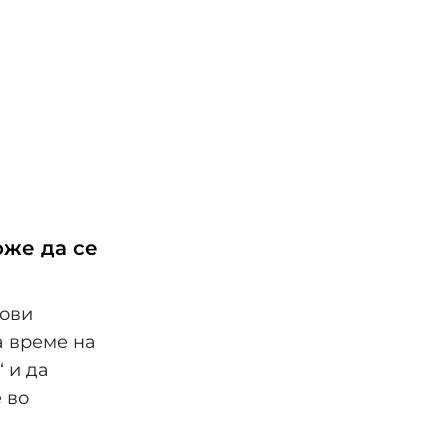
оже да се
нови
а време на
 и да
 во