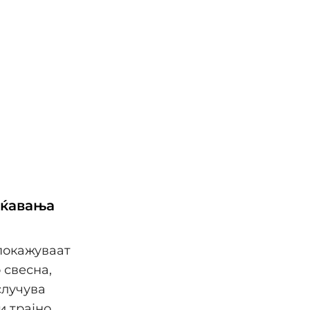
еќавања
покажуваат
 свесна,
случува
и трајно