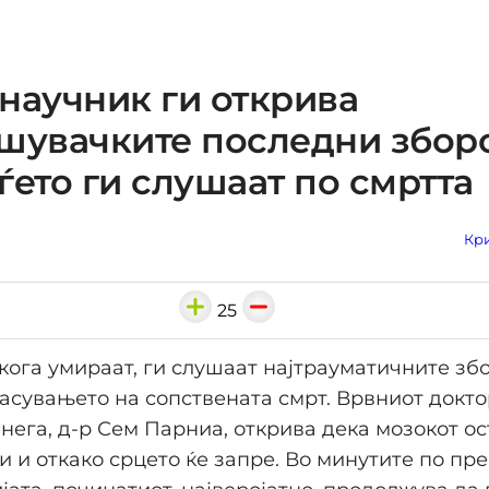
научник ги открива
шувачките последни збор
ѓето ги слушаат по смртта
Кри
25
 кога умираат, ги слушаат најтрауматичните зб
ласувањето на сопствената смрт. Врвниот докто
нега, д-р Сем Парниа, открива дека мозокот о
и и откако срцето ќе запре. Во минутите по пр