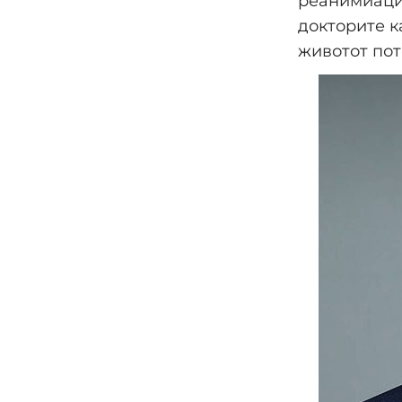
реанимиациј
докторите к
животот пот