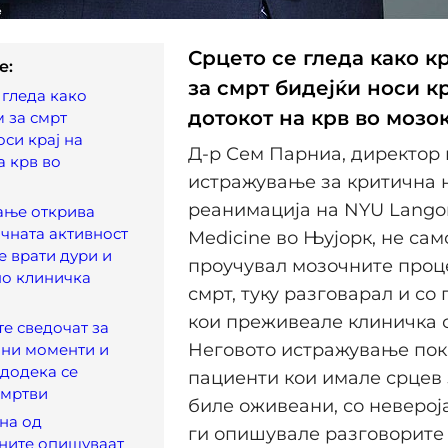
Срцето се гледа како 
e:
за смрт бидејќи носи кр
 гледа како
дотокот на крв во мозо
 за смрт
оси крај на
Д-р Сем Парниа, директор 
а крв во
истражување за критична 
реанимација на NYU Langon
ање открива
чната активност
Medicine во Њујорк, не сам
е врати дури и
проучувал мозочните проц
по клиничка
смрт, туку разговарал и со
кои преживеале клиничка 
е сведочат за
Неговото истражување пок
чни моменти и
додека се
пациенти кои имале срцев з
 мртви
биле оживеани, со неверој
на од
ги опишувале разговорите
ните опишуваат