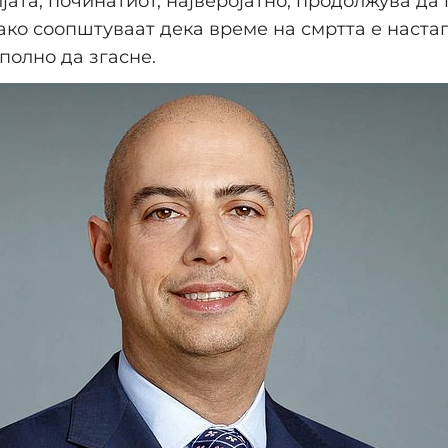
ата, починатиот, најверојатно, продолжува да
ако соопштуваат дека време на смртта е наста
полно да згасне.