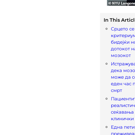
In This Articl
Срцето се
критериум
бидејќи н
дотокот н
мозокот
Истражув
дека мозо
може да с
еден час 
смрт
Пациентит
реалисти
сеќавања 
клинички
Една пети
преживеа