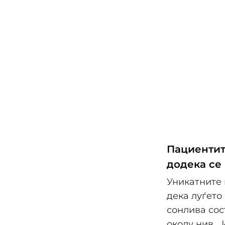
Пациентит
додека се
Уникатните
дека луѓето
сонлива сос
околу нив. 