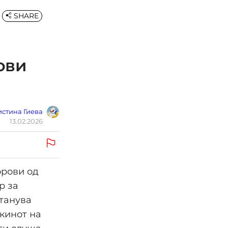
SHARE
ови
стина Гиева
13.02.2026
орови од
р за
станува
екинот на