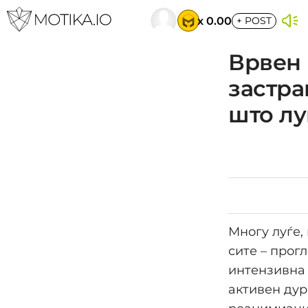
x 0.00
+
POST
Врвен 
застра
што лу
Многу луѓе,
сите – прог
интензивна 
активен дур