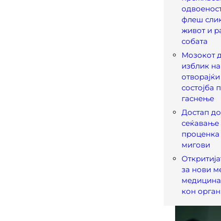
одвоеност
флеш слик
живот и р
собата
Мозокот 
изблик на
отворајќи
состојба 
гаснење
Достап до
сеќавање
проценка
мигови
Откритија
за нови м
медицина
кон орган