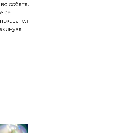
 во собата.
е се
 показател
рекинува