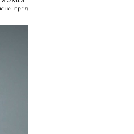
 ги слуша
пено, пред