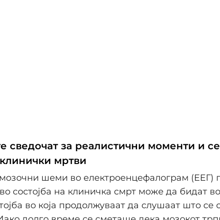
е сведочат за реалистични моменти и с
 клинички мртви
 мозочни шеми во електроенцефалограм (ЕЕГ) 
 во состојба на клиничка смрт може да бидат во
тојба во која продолжуваат да слушаат што се 
„Иако долго време се сметаше дека мозокот трп