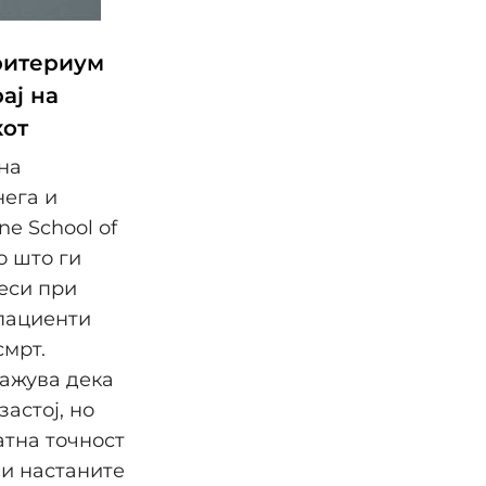
критериум
ај на
кот
на
нега и
e School of
о што ги
еси при
 пациенти
смрт.
ажува дека
астој, но
атна точност
 и настаните