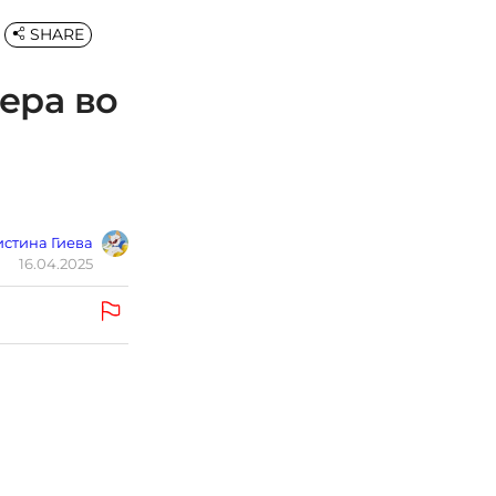
SHARE
ера во
стина Гиева
16.04.2025