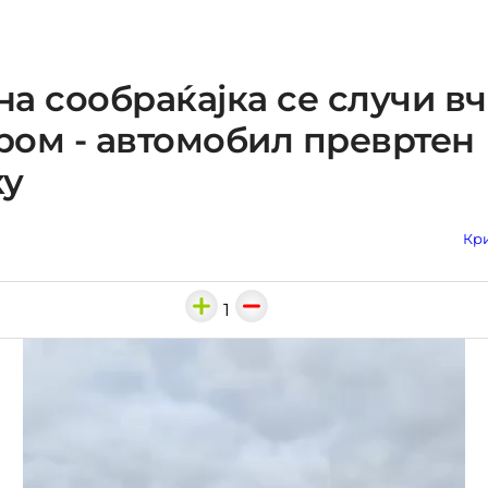
а сообраќајка се случи вч
ом - автомобил превртен
ку
Кри
1