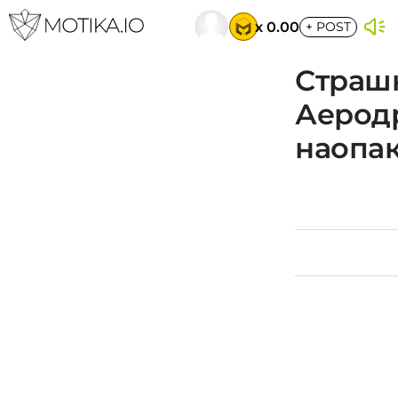
x 0.00
+
POST
Страшн
Аеродр
наопа