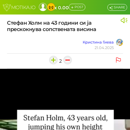
+
x 0.00
POST
SHARE
Стефан Холм на 43 години си ја
прескокнува сопствената висина
Кристина Гиева
21.04.2025
2