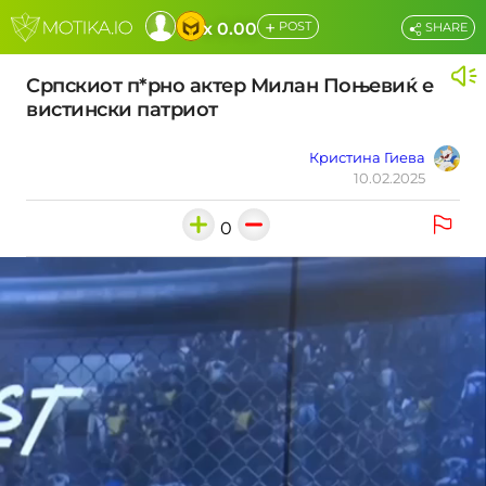
+
x 0.00
POST
SHARE
Српскиот п*рно актер Милан Поњевиќ е
вистински патриот
Кристина Гиева
10.02.2025
0