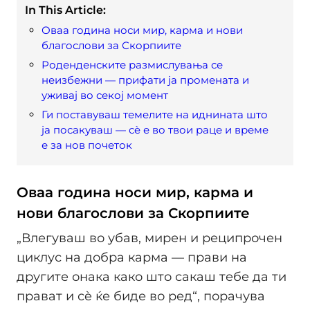
In This Article:
Оваа година носи мир, карма и нови
благослови за Скорпиите
Роденденските размислувања се
неизбежни — прифати ја промената и
уживај во секој момент
Ги поставуваш темелите на иднината што
ја посакуваш — сè е во твои раце и време
е за нов почеток
Оваа година носи мир, карма и
нови благослови за Скорпиите
„Влегуваш во убав, мирен и реципрочен
циклус на добра карма — прави на
другите онака како што сакаш тебе да ти
прават и сè ќе биде во ред“, порачува