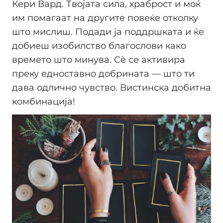
Кери Вард. Твојата сила, храброст и моќ
им помагаат на другите повеќе отколку
што мислиш. Подади ја поддршката и ќе
добиеш изобилство благослови како
времето што минува. Сè се активира
преку едноставно добрината — што ти
дава одлично чувство. Вистинска добитна
комбинација!