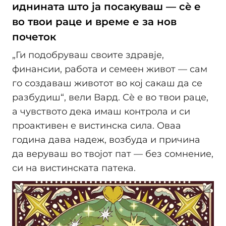
иднината што ја посакуваш — сè е
во твои раце и време е за нов
почеток
„Ги подобруваш своите здравје,
финансии, работа и семеен живот — сам
го создаваш животот во кој сакаш да се
разбудиш“, вели Вард. Сè е во твои раце,
а чувството дека имаш контрола и си
проактивен е вистинска сила. Оваа
година дава надеж, возбуда и причина
да веруваш во твојот пат — без сомнение,
си на вистинската патека.