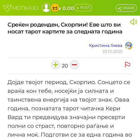
+
x 0.00
POST
SHARE
Среќен роденден, Скорпии! Еве што ви
носат тарот картите за следната година
Кристина Гиева
23.10.2025
20
Дојде твојот период, Скорпио. Сонцето се
враќа кон тебе, носејќи ја силната и
таинствена енергија на твојот знак. Оваа
година, познатата тарот читачка Кери
Вард ти предвидува значајни пресврти
полни со страст, повторно раѓање и
лична моќ. Подготви се за една година во