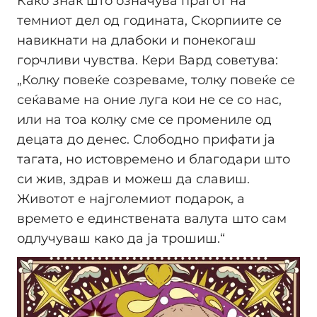
Како знак што означува прагот на
темниот дел од годината, Скорпиите се
навикнати на длабоки и понекогаш
горчливи чувства. Кери Вард советува:
„Колку повеќе созреваме, толку повеќе се
сеќаваме на оние луга кои не се со нас,
или на тоа колку сме се промениле од
децата до денес. Слободно прифати ја
тагата, но истовремено и благодари што
си жив, здрав и можеш да славиш.
Животот е најголемиот подарок, а
времето е единствената валута што сам
одлучуваш како да ја трошиш.“