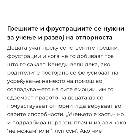
Грешките и фрустрациите се нужни
за учење и развој на отпорноста
Децата учат преку сопствените грешки,
фрустрации и кога не го добиваат тоа
што го сакаат. Кенеди вели дека, ако
родителите постојано се фокусираат на
усреќување наместо на помош во
совладувањето на сите емоции, им го
одземаат правото на децата да се
почувствуваат отпорни и да веруваат во
своите способности. „Учењето е хаотично
и подразбира нервози, плач и изјави како
‘не можам’ или ‘глуп сум’. Ако ние