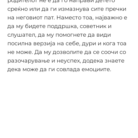
родителот не е да го направи детето
среќно или да ги измазнува сите пречки
на неговиот пат. Наместо тоа, најважно е
да му бидете поддршка, советник и
слушател, да му помогнете да види
посилна верзија на себе, дури и кога тоа
не може. Да му дозволите да се соочи со
разочарување и неуспех, додека знаете
дека може да ги совлада емоциите.