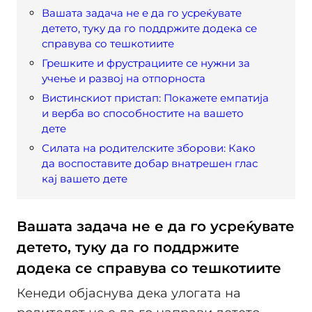
Вашата задача не е да го усреќувате
детето, туку да го поддржите додека се
справува со тешкотиите
Грешките и фрустрациите се нужни за
учење и развој на отпорноста
Вистинскиот пристап: Покажете емпатија
и верба во способностите на вашето
дете
Силата на родителските зборови: Како
да воспоставите добар внатрешен глас
кај вашето дете
Вашата задача не е да го усреќувате
детето, туку да го поддржите
додека се справува со тешкотиите
Кенеди објаснува дека улогата на