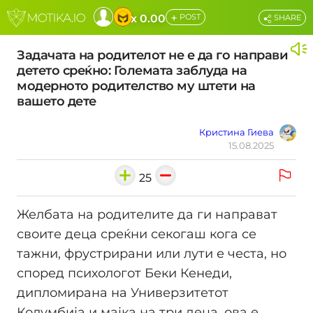
+
x 0.00
POST
SHARE
Задачата на родителот не е да го направи
детето среќно: Големата заблуда на
модерното родителство му штети на
вашето дете
Кристина Гиева
15.08.2025
25
Желбата на родителите да ги направат
своите деца среќни секогаш кога се
тажни, фрустрирани или лути е честа, но
според психологот Беки Кенеди,
дипломирана на Универзитетот
Колумбија и мајка на три деца, ова е