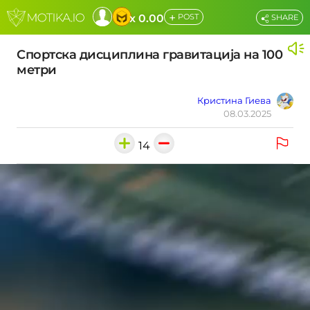
+
x 0.00
POST
SHARE
Спортска дисциплина гравитација на 100
метри
Кристина Гиева
08.03.2025
14