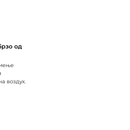
брзо од
миење
и
на воздух.