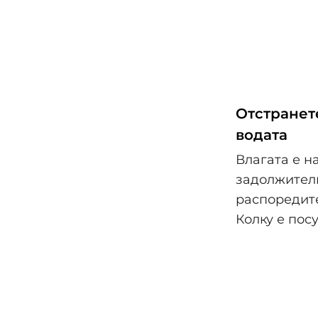
Отстранете
водата
Влагата е н
задолжителн
распоредите
Колку е посу