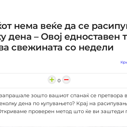
от нема веќе да се расипу
у дена – Овој едноставен 
ува свежината со недели
Кри
0
 запрашале зошто вашиот спанаќ се претвора 
еколку дена по купувањето? Крај на расипувањ
ткриваме проверен метод што ќе ви заштеди 