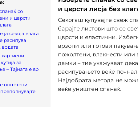
e:
и цврсти лисја без влаг
спанаќ со
ени и цврсти
Секогаш купувајте свеж сп
влага
барајте листови што се све
 ја секоја влага
цврсти и еластични. Избег
е расипува
врзопи или готови пакувањ
 водата
пожолтени, влакнести или
 хартиени
кутија за
дамки – тие укажуваат дек
е – Тајната е во
расипувањето веќе почнал
Најдобрата метода не мож
те оштетени
веќе уништен спанаќ.
е преполнувајте