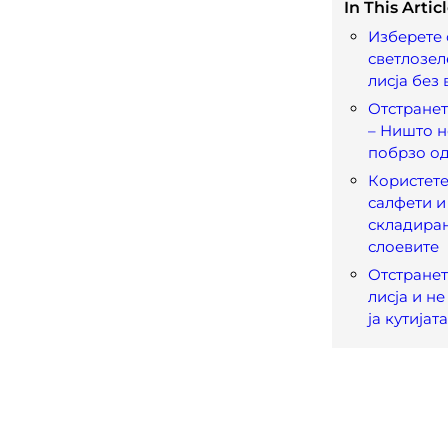
In This Articl
Изберете 
светлозел
лисја без 
Отстранете
– Ништо н
побрзо од
Користете
салфети и 
складирањ
слоевите
Отстране
лисја и н
ја кутијата