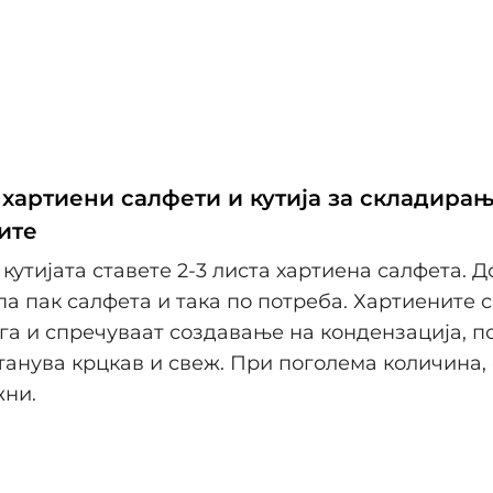
хартиени салфети и кутија за складирање
ите
 кутијата ставете 2-3 листа хартиена салфета. Д
 па пак салфета и така по потреба. Хартиените 
га и спречуваат создавање на кондензација, 
танува крцкав и свеж. При поголема количина,
жни.