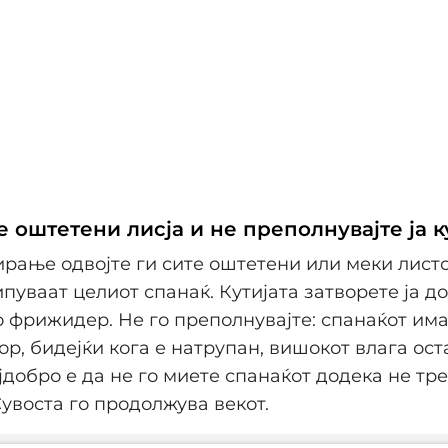
 оштетени лисја и не преполнувајте ја к
рање одвојте ги сите оштетени или меки листо
ипуваат целиот спанаќ. Кутијата затворете ја д
во фрижидер. Не го преполнувајте: спанаќот им
ор, бидејќи кога е натрупан, вишокот влага ос
јдобро е да не го миете спанаќот додека не тре
Сувоста го продолжува векот.