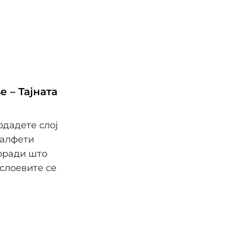
 – Тајната
одадете слој
салфети
поради што
 слоевите се