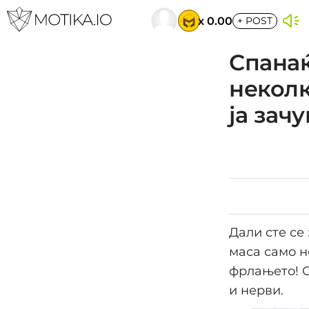
x 0.00
+
POST
Спанаќ
неколк
ја зач
Дали сте се
маса само н
фрлањето! О
и нерви.