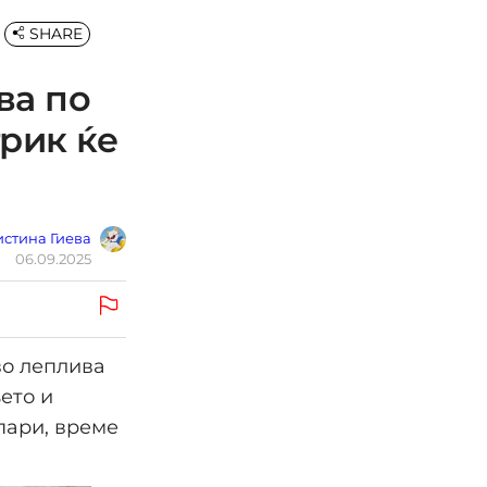
SHARE
ва по
трик ќе
стина Гиева
06.09.2025
во леплива
ето и
пари, време