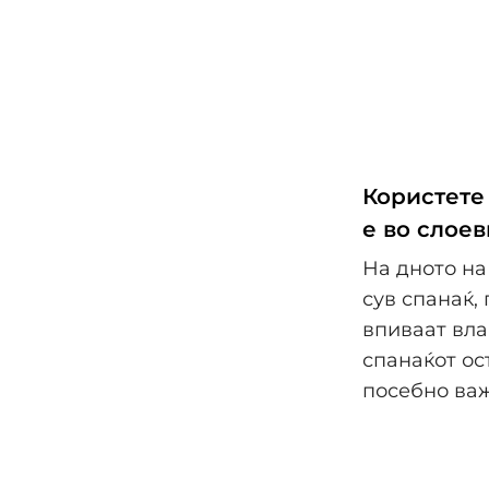
Користете 
е во слоев
На дното на
сув спанаќ,
впиваат вла
спанаќот ос
посебно ва