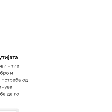
утијата
ви – тие
обро и
а потреба од
танува
ба да го