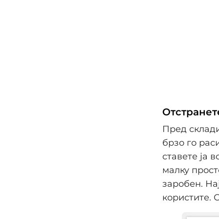
Отстранете
Пред склади
брзо го рас
ставете ја 
малку прост
заробен. На
користите. 