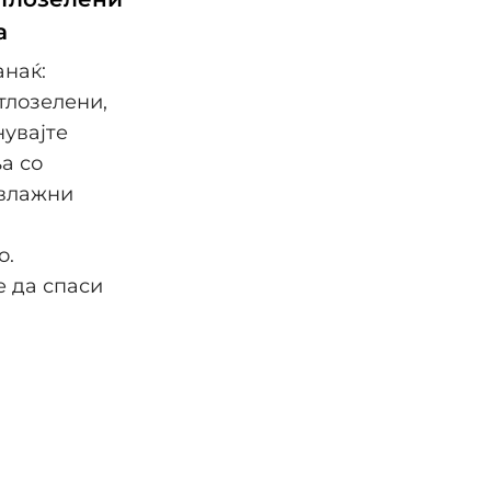
а
анаќ:
тлозелени,
нувајте
а со
 влажни
а
о.
е да спаси