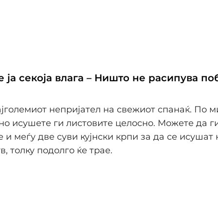
 ја секоја влага – Ништо не расипува по
ајголемиот непријател на свежиот спанаќ. По 
о исушете ги листовите целосно. Можете да г
 и меѓу две суви кујнски крпи за да се исушат 
в, толку подолго ќе трае.