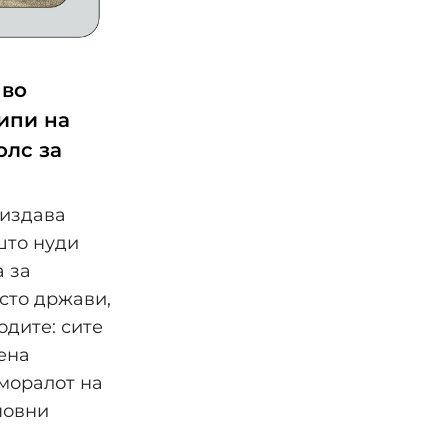
 во
ипи на
олс за
 издава
што нуди
 за
сто држави,
одите: сите
ена
 моралот на
новни