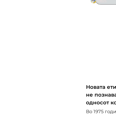
Новата ет
не познава
односот к
Во 1975 год