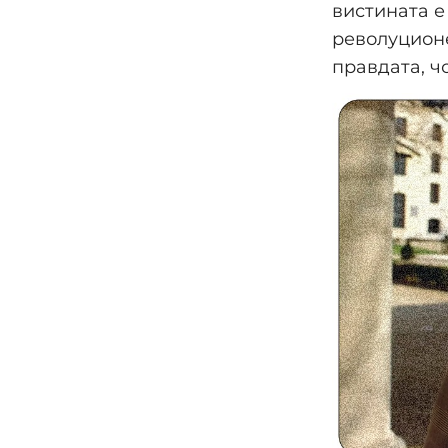
вистината е
револуционе
правдата, ч