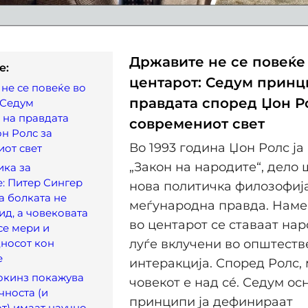
Државите не се повеќе
e:
центарот: Седум принц
не се повеќе во
правдата според Џон Р
 Седум
 на правдата
современиот свет
н Ролс за
Во 1993 година Џон Ролс ја
от свет
„Закон на народите“, дело 
ика за
: Питер Сингер
нова политичка филозофија
а болката не
меѓународна правда. Наме
ид, а човековата
во центарот се ставаат нар
се мери и
носот кон
луѓе вклучени во општеств
е
интеракција. Според Ролс,
окинз покажува
човекот е над сé. Седум ос
чноста (и
принципи ја дефинираат
т) имаат научно