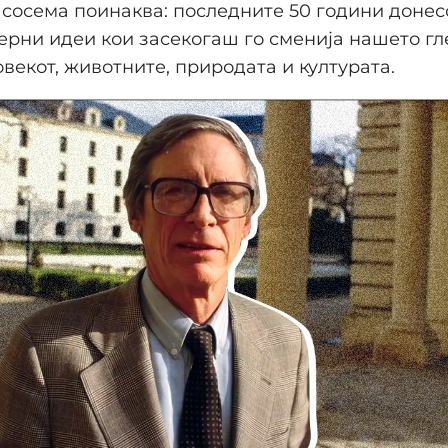
 сосема поинаква: последните 50 години донес
рни идеи кои засекогаш го сменија нашето г
овекот, животните, природата и културата.