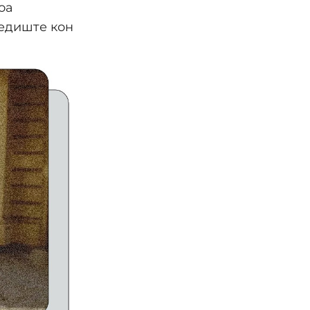
оа
ледиште кон