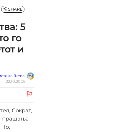
SHARE
ва: 5
то го
тот и
стина Гиева
22.10.2025
ел, Сократ,
те прашања
 Но,