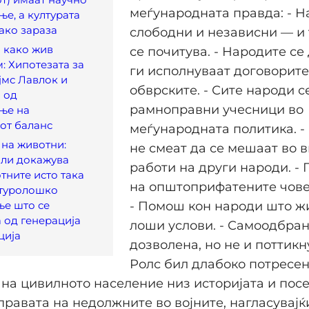
меѓународната правда: - Н
ње, а културата
ако зараза
слободни и независни — и 
 како жив
се почитува. - Народите се
: Хипотезата за
ги исполнуваат договорите
ејмс Лавлок и
обврските. - Сите народи с
 од
рамноправни учесници во
ње на
от баланс
меѓународната политика. -
 на животни:
не смеат да се мешаат во 
ли докажува
работи на други народи. -
тните исто така
на општоприфатените чове
лтуролошко
ње што се
- Помош кон народи што ж
 од генерација
лоши услови. - Самоодбран
ција
дозволена, но не и поттикн
Ролс бил длабоко потресен
на цивилното население низ историјата и пос
правата на недолжните во војните, нагласувајќ