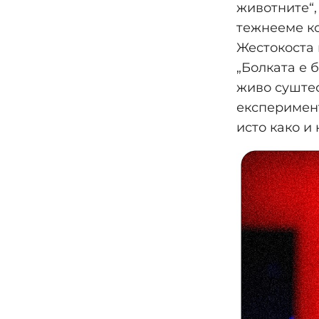
животните“,
тежнееме ко
Жестокоста 
„Болката е б
живо суштес
експеримент
исто како и 