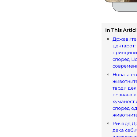
In This Articl
Државите 
центарот:
принципи
според Џо
современи
Новата ет
животните
тврди дек
познава в
хуманост 
според од
животнит
Ричард Д
дека себи
алтруизмо