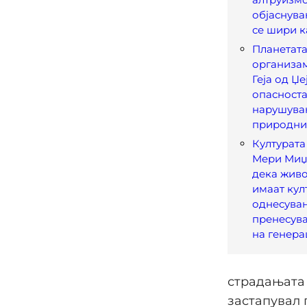
објаснува
се шири к
Планетата
организам
Геја од Џ
опасноста
нарушува
природни
Културата
Мери Миџ
дека живо
имаат ку
однесува
пренесува
на генера
страдањата 
застапувал 