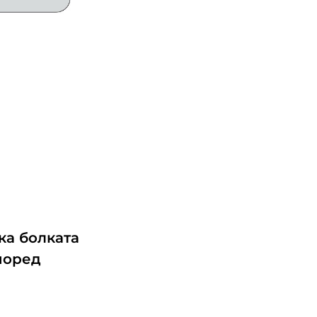
ка болката
според