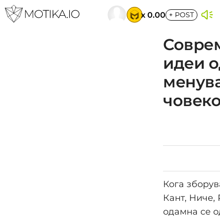
x 0.00
+
POST
Соврем
идеи о
менува
човеко
Кога зборув
Кант, Ниче,
одамна се о