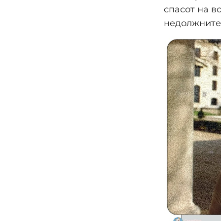
спасот на в
недолжните