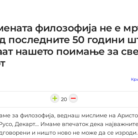
ената филозофија не е мрт
д последните 50 години ш
ат нашето поимање за све
т
Кри
20
аме за филозофија, веднаш мислиме на Аристот
 Русо, Декарт... Имаме впечаток дека најважни
дговорени и ништо ново не може да се изроди.