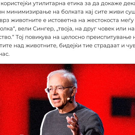
 користејќи утилитарна етика за да докаже де
н минимизирање на болката кај сите живи суш
врз животните е истоветна на жестокоста меѓу 
олка“, вели Сингер, „твоја, на друг човек или н
тво.“ Тој повикува на целосно преиспитување 
ите над животните, бидејќи тие страдаат и чув
нас.