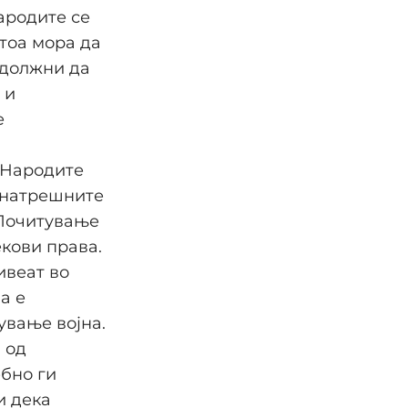
ародите се
тоа мора да
 должни да
 и
е
 Народите
внатрешните
 Почитување
кови права.
ивеат во
а е
ување војна.
 од
ебно ги
и дека