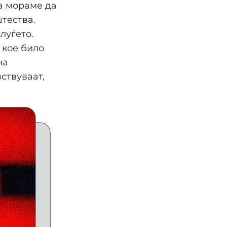
ка мораме да
тества.
луѓето.
а кое било
на
ствуваат,