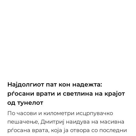
Најдолгиот пат кон надежта:
рѓосани врати и светлина на крајот
од тунелот
По часови и километри исцрпувачко
пешачење, Дмитриј наидува на масивна
рѓосана врата, која ја отвора со последни