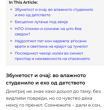
In This Article:
Збунетост и очај: во влажното студенило
и ехо од детството
Бесцелно лутање под земја
НЛО спомен и сомнеж: на што бев
сведок?
Најдолгиот пат кон надежта: рѓосани
врати и светлина на крајот од тунелот
Последниот чекор: излез во синиот
простор и неизвесноста на спасението
Збунетост и очај: во влажното
студенило и ехо од детството
Дмитриј не знае како дошол до таму, без
видливи повреди, но со чувство дека
некој го пренел. Сомнежите – дали е сон,