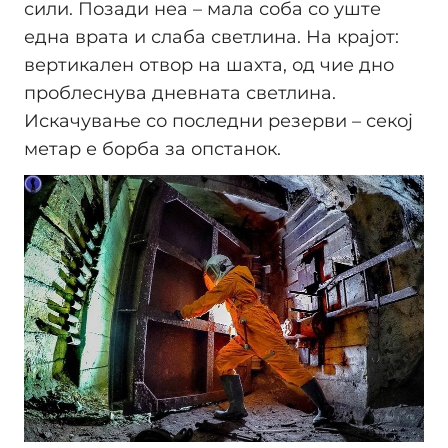
сили. Позади неа – мала соба со уште
една врата и слаба светлина. На крајот:
вертикален отвор на шахта, од чие дно
проблеснува дневната светлина.
Искачување со последни резерви – секој
метар е борба за опстанок.