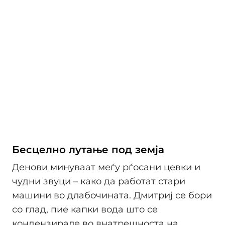
Бесцелно лутање под земја
Денови минуваат меѓу рѓосани цевки и
чудни звуци – како да работат стари
машини во длабочината. Дмитриј се бори
со глад, пие капки вода што се
кондензирале во внатрешноста на