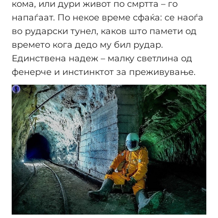
кома, или дури живот по смртта – го
напаѓаат. По некое време сфаќа: се наоѓа
во рударски тунел, каков што памети од
времето кога дедо му бил рудар.
Единствена надеж – малку светлина од
фенерче и инстинктот за преживување.