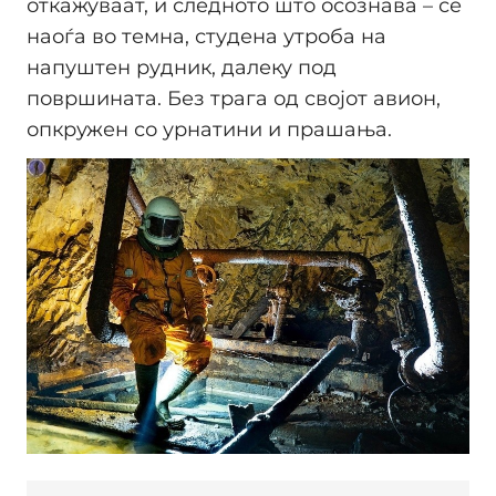
откажуваат, и следното што осознава – се
наоѓа во темна, студена утроба на
напуштен рудник, далеку под
површината. Без трага од својот авион,
опкружен со урнатини и прашања.