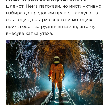
шлемот. Нема патокази, но инстинктивно
избира да продолжи право. Наидува на
остатоци од стари совјетски мотоцикл
прилагоден за руднички шини, што му
внесува капка утеха.