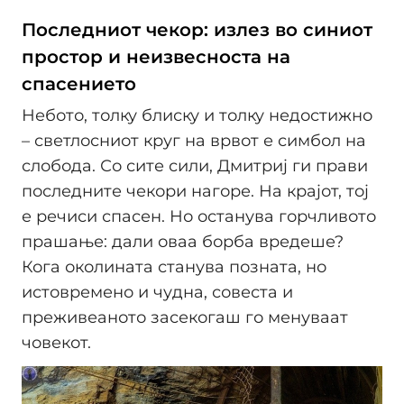
Последниот чекор: излез во синиот
простор и неизвесноста на
спасението
Небото, толку блиску и толку недостижно
– светлосниот круг на врвот е симбол на
слобода. Со сите сили, Дмитриј ги прави
последните чекори нагоре. На крајот, тој
е речиси спасен. Но останува горчливото
прашање: дали оваа борба вредеше?
Кога околината станува позната, но
истовремено и чудна, совеста и
преживеаното засекогаш го менуваат
човекот.