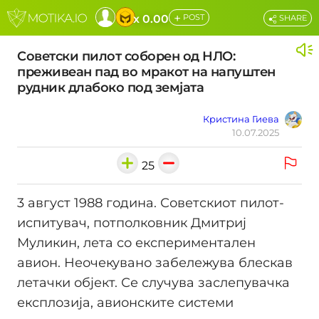
+
x 0.00
POST
SHARE
Советски пилот соборен од НЛО:
преживеан пад во мракот на напуштен
рудник длабоко под земјата
Кристина Гиева
10.07.2025
25
3 август 1988 година. Советскиот пилот-
испитувач, потполковник Дмитриј
Муликин, лета со експериментален
авион. Неочекувано забележува блескав
летачки објект. Се случува заслепувачка
експлозија, авионските системи