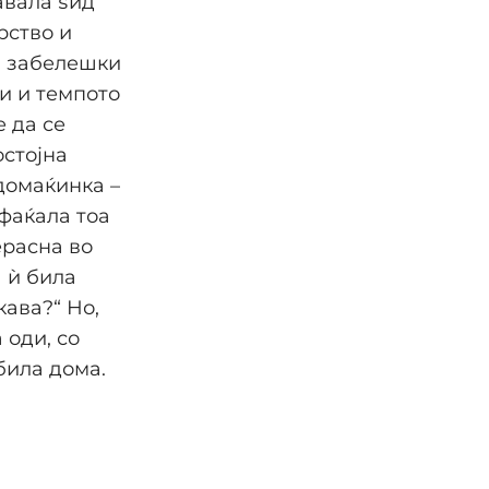
авала ѕид
рство и
и забелешки
ри и темпото
е да се
остојна
 домаќинка –
ифаќала тоа
ерасна во
 ѝ била
кава?“ Но,
 оди, со
била дома.