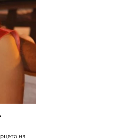
о
срцето на