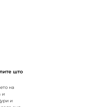
алите што
ето на
а и
Дури и