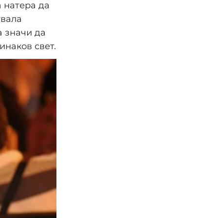
а натера да
увала
а значи да
инаков свет.