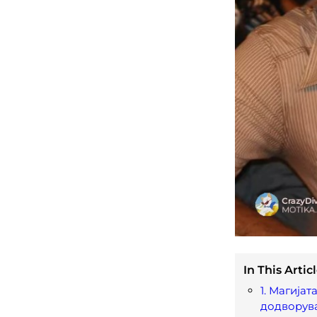
In This Articl
1. Магијат
додворув