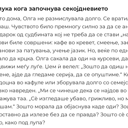
 пука кога започнува секојдневието
о дома, Олга не размислувала долго. Се врати
аш. Чувството било премногу силно за да се 
дарок од судбината кој не треба да се стави „на
ви биле совршени: кафе во кревет, смеење, з
анови за патувања, учење јазик. Но, веќе по ед
ло да крцка. Олга сакала да оди на курсеви, д
 движи меѓу луѓе. Џем ѝ велел: „Зошто да одиш 
ене, ајде да гледаме серија, да се опуштиме.“ К
доцна во кафуле или зборувала долго со семејст
вко навреден. „Ми се чинеше дека се најдов во
кажува таа. „Сè изгледаше убаво, грижливо, но
шам.“ Зошто морала да објаснува каде оди? Зо
ставно да излезе без да се правда? Зошто сè 
, како под лупа?