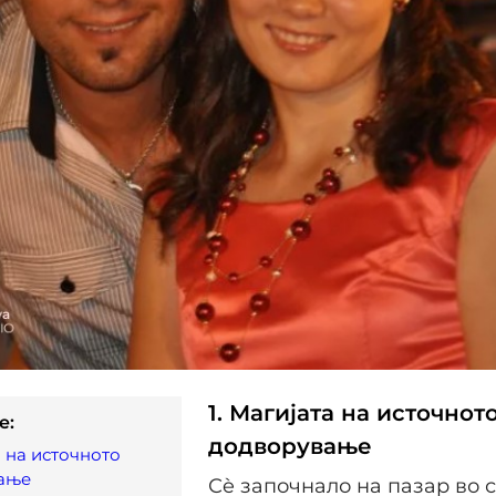
1. Магијата на источнот
e:
додворување
а на источното
ање
Сè започнало на пазар во 