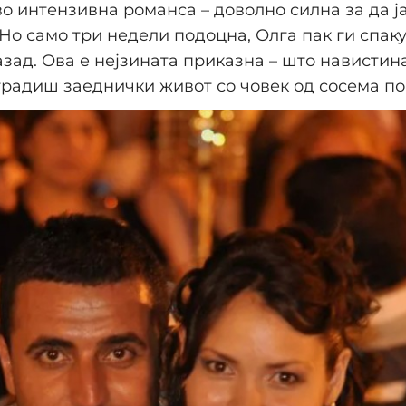
о интензивна романса – доволно силна за да ј
 Но само три недели подоцна, Олга пак ги спак
азад. Ова е нејзината приказна – што навистин
радиш заеднички живот со човек од сосема по