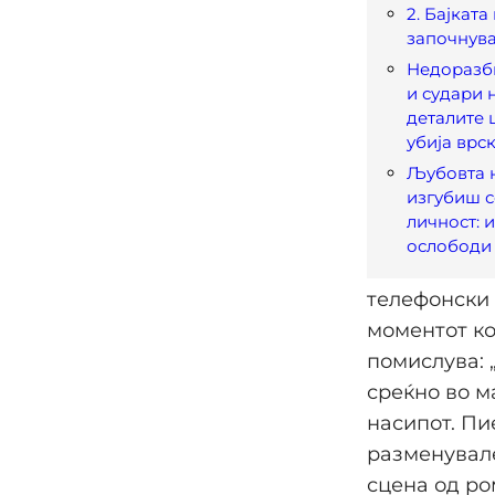
2. Бајката
започнува
Недоразб
и судари н
деталите 
убија врс
Љубовта н
изгубиш с
личност: и
ослободи
телефонски 
моментот ко
помислува: 
среќно во м
насипот. Пи
разменувале
сцена од ро