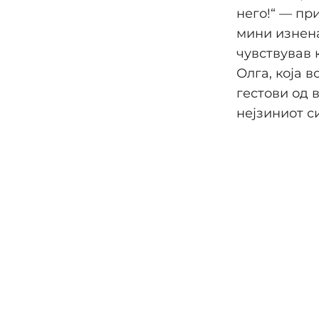
него!“ — пр
мини изнена
чувствував к
Олга, која 
гестови од 
нејзиниот с