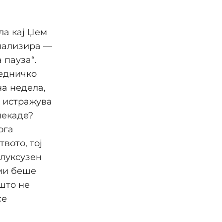
ла кај Џем
анализира —
 пауза“.
аедничко
на недела,
а истражува
некаде?
ога
вото, тој
 луксузен
 ми беше
што не
се