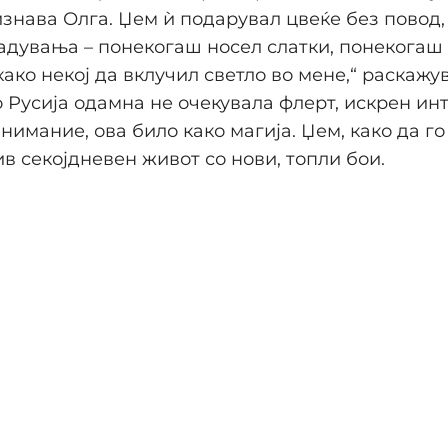
изнава Олга. Џем ѝ подарувал цвеќе без повод
дувања – понекогаш носел слатки, понекогаш 
ако некој да вклучил светло во мене,“ раскажув
во Русија одамна не очекувала флерт, искрен ин
внимание, ова било како магија. Џем, како да г
ив секојдневен живот со нови, топли бои.