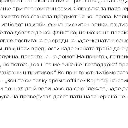
ариера што некогаш била преслатка, сега созд
ње при посериозни теми. Олга сакала партне
наместо тоа станала предмет на контрола. Мал
, изборот на хоби, финансиските навики, па ду
сè тоа довело до конфликт кој не можеше повеќ
лга е воспитана во средина каде жената е сам
м, пак, носи вредности каде жената треба да е
служна, посветена на домот. На почеток, го пр
, но потоа: „Тоа што ме викаше ‘господарка’ пр
забрани и притисок.“ Во почетокот, љубомората
 „Зошто си толку време offline? Кој е тој на сли
 почнал да ѝ вели како да се облекува, каде да
рува. Ја проверувал десет пати навечер ако не 