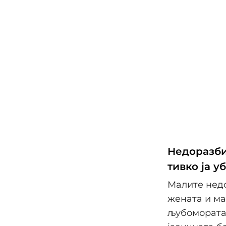
Недоразби
тивко ја у
Малите нед
жената и ма
љубомората,