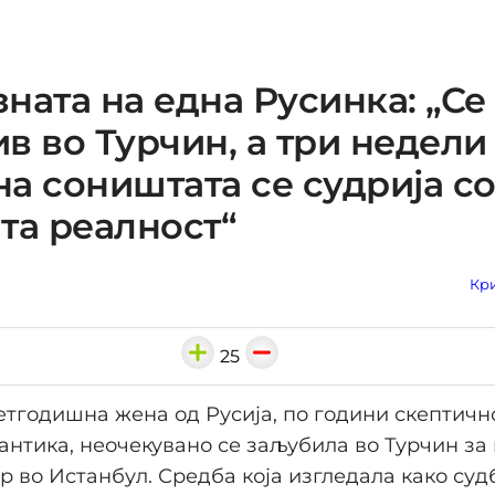
ната на една Русинка: „Се
в во Турчин, а три недели
а соништата се судрија с
та реалност“
Кри
25
етгодишна жена од Русија, по години скептичн
антика, неочекувано се заљубила во Турчин за
р во Истанбул. Средба која изгледала како су