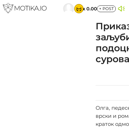
x 0.00
+
POST
Приказ
заљуби
подоцн
сурова
Олга, педес
врски и ром
краток одмо