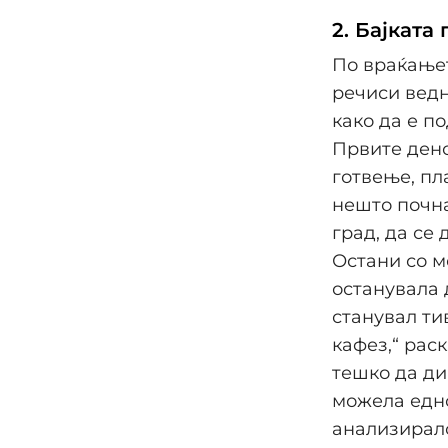
2. Бајката
По враќањет
речиси ведн
како да е по
Првите дено
готвење, пл
нешто почна
град, да се
Остани со м
останувала 
станувал ти
кафез,“ рас
тешко да ди
можела едно
анализирало