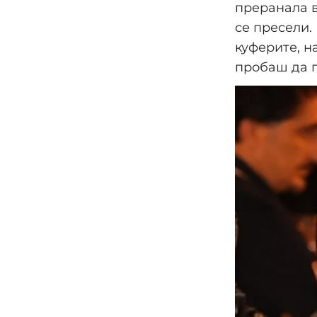
преранала в
се пресели.
куферите, н
пробаш да г