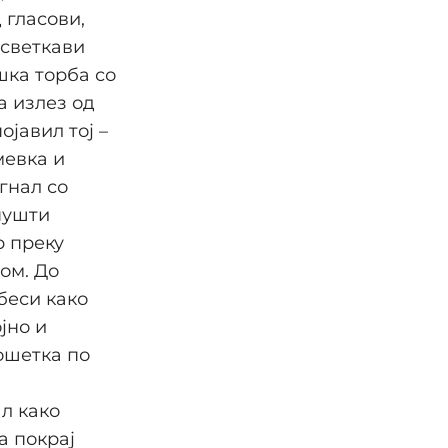
 гласови,
 светкави
шка торба со
а излез од
ојавил тој –
мевка и
гнал со
 пушти
р преку
ом. До
беси како
јно и
ошетка по
л како
а покрај