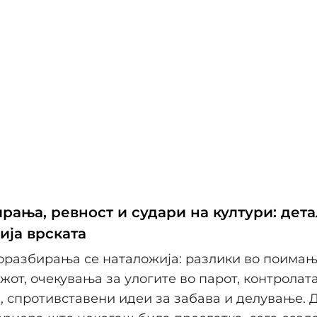
рања, ревност и судари на култури: дет
бија врската
оразбирања се наталожија: разлики во поимањ
жот, очекувања за улогите во парот, контролат
 спротивставени идеи за забава и делување. 