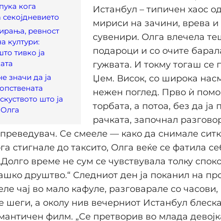
 пука кога
Истанбул – типичен хаос од
 секојдневието
мириси на зачини, врева и
ирања, ревност
сувенири. Олга влечела те
а култури:
подароци и со очите барал
што тивко ја
ката
гужвата. И токму тогаш се п
е значи да ја
Џем. Висок, со широка нас
опствената
нежен поглед. Прво ѝ помо
скуството што ја
торбата, а потоа, без да ја
 Олга
рачката, започнал разгово
преведувач. Се смееле — како да снимале ситк
га стигнале до таксито, Олга веќе се фатила се
„Долго време не сум се чувствувала толку споко
ашко друштво.“ Следниот ден ја поканил на пр
еле чај во мало кафуле, разговарале со часови,
 шеги, а околу нив вечерниот Истанбул блеска
мантичен филм. „Се претворив во млада девојк