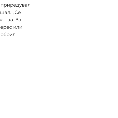
, приредувал
шал. „Се
а таа. За
терес или
о обоил