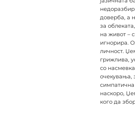
јазичната б
недоразбира
доверба, а 
за облеката
на живот – 
игнорира. О
личност. Џе
грижлива, у
со насмевка
очекувања, 
симпатична –
наскоро, Џем
кого да збо