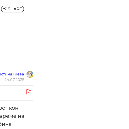
SHARE
о
стина Гиева
24.07.2025
ост кон
 време на
дбина