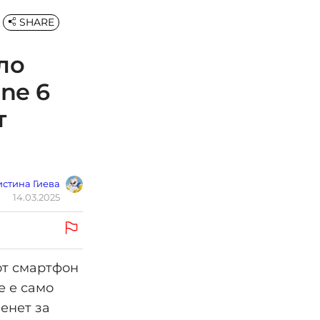
SHARE
ло
one 6
т
стина Гиева
14.03.2025
иот смартфон
е е само
менет за