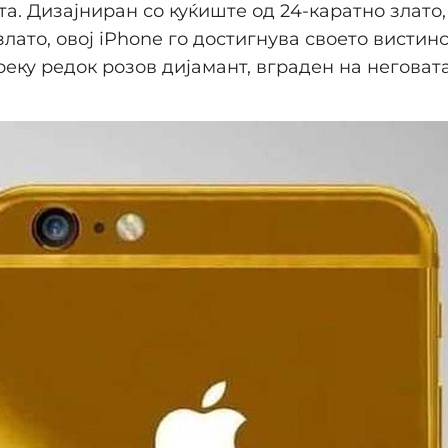
та. Дизајниран со куќиште од 24-каратно злато
злато, овој iPhone го достигнува своето вистин
реку редок розов дијамант, вграден на неговат