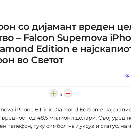
он со дијамант вреден це
тво – Falcon Supernova iPh
iamond Edition е најскапио
он во Светот
Кри
8
rnova iPhone 6 Pink Diamond Edition е најскап
со вредност од 48,5 милиони долари. Овој уред н
н телефон, туку симбол на луксуз и статус, на