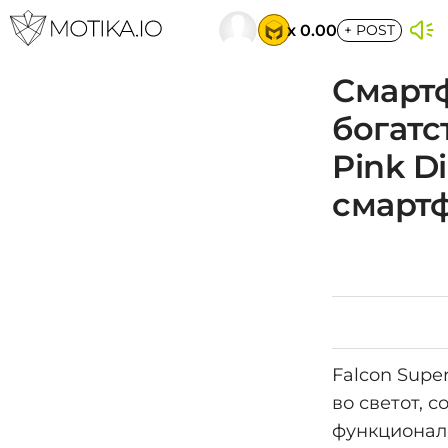
x 0.00
+
POST
Смартф
богатс
Pink D
смартф
Falcon Supe
во светот, 
функционале