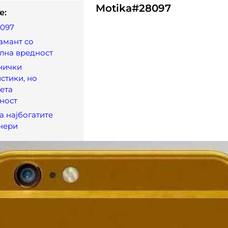
Motika#28097
e:
8097
амант со
лна вредност
нички
стики, но
ета
ност
а најбогатите
нери