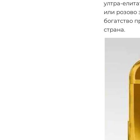
ултра-елита
или розово 
богатство п
страна.