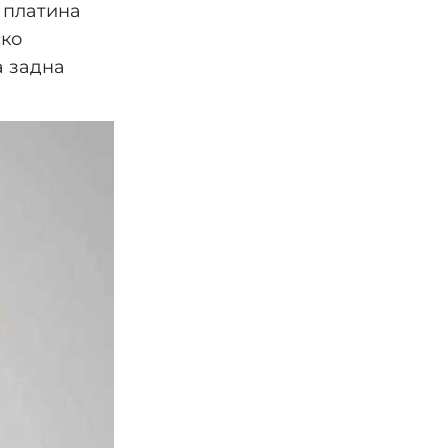
, платина
ско
а задна