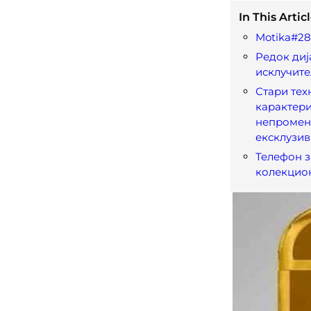
In This Articl
Motika#2
Редок диј
исклучите
Стари тех
карактери
непромен
ексклузив
Телефон з
колекцио