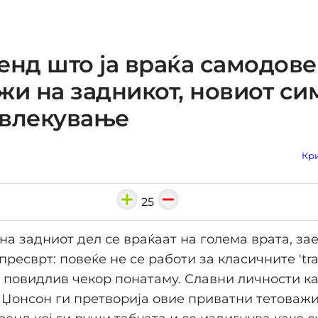
енд што ја враќа самодове
жи на задникот, новиот си
ивлекување
Кри
25
на задниот дел се враќаат на голема врата, за
пресврт: повеќе не се работи за класичните 'tr
е повидлив чекор понатаму. Славни личности к
 Џонсон ги претворија овие приватни тетоважи