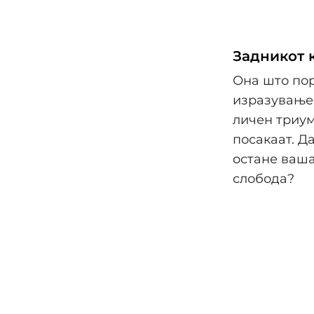
Задникот 
Она што пор
изразување.
личен триум
посакаат. Д
остане ваша
слобода?