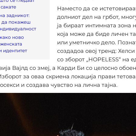
што се гледаат
 сакате
Наместо да се истетовираа
на задникот:
долниот дел на грбот, мно
н да покажеш
ја бираат интимната зона н
индивидуалност
која може да биде личен т
како ново
или уметничко дело. Позна
 женската
и идентитет
создадоа овој тренд: Хелси
со зборот „HOPELESS“ на е
вија Вајлд со змеј, а Карди Би со целосно обое
зборот за оваа скриена локација прави тетов
осекси и создава чувство на лична тајна.