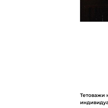
Тетоважи 
индивиду