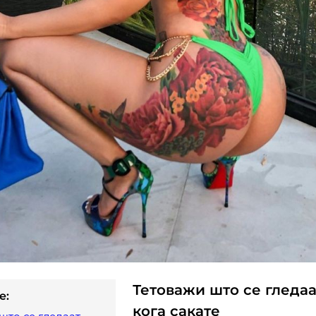
Тетоважи што се гледаа
e:
кога сакате