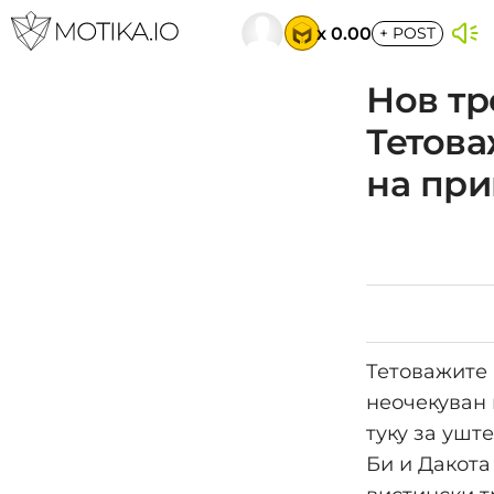
x 0.00
+
POST
Нов тр
Тетова
на пр
Тетоважите 
неочекуван 
туку за ушт
Би и Дакота