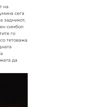
т на
гумина сега
а задникот,
аен симбол
тите го
 со тетоважа
дната
на
ажата да