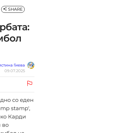
SHARE
рбата:
мбол
стина Гиева
09.07.2025
едно со еден
amp stamp',
ако Карди
 во