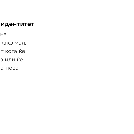
 идентитет
 на
како мал,
т кога ќе
з или ќе
аа нова