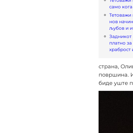
Тетоважи 
само кога
Тетоважи 
нов начи
љубов и 
Задникот 
платно за
храброст 
страна, Оли
површина. И
биде уште п