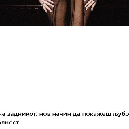
на задникот: нов начин да покажеш љубо
алност