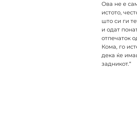
Oва не е са
истото, чес
што си ги т
и одат пона
отпечаток о
Кома, го ист
дека ќе има
задникот.“