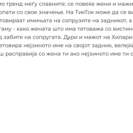
мо тренд меѓу славните; се повеќе жени и мажи
топати со свое значење. На ТикТок може да се 
етовираат имињата на сопрузите на задникот, а
таму - како жената што има тетоважа со вистин
д забите на сопругата. Дури и мажот на Хилари
етовира нејзиното име на својот задник, велејќ
ш расправија со жена ти ако нејзиното име ти 