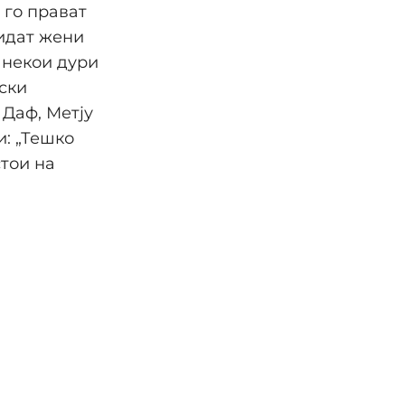
 го прават
видат жени
 некои дури
ски
 Даф, Метју
и: „Тешко
стои на