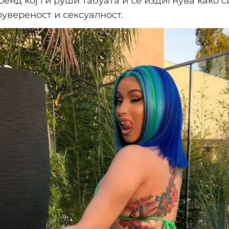
ренд кој ги руши табуата и се издигнува како 
увереност и сексуалност.