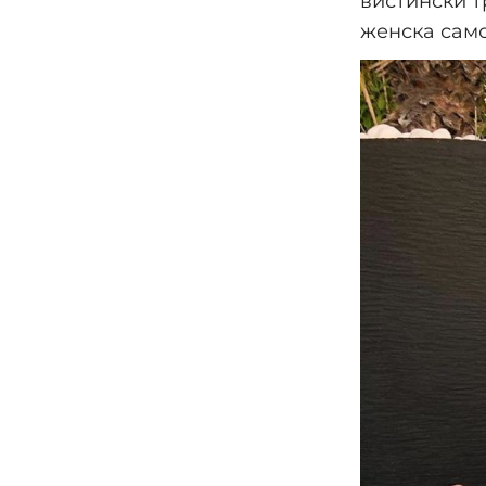
вистински т
женска само