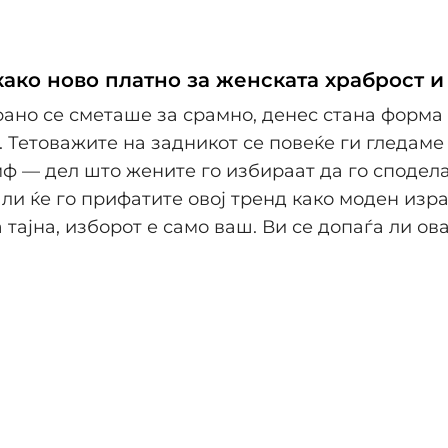
како ново платно за женската храброст и
ано се сметаше за срамно, денес стана форма
 Тетоважите на задникот се повеќе ги гледаме 
ф — дел што жените го избираат да го сподела
али ќе го прифатите овој тренд како моден изра
 тајна, изборот е само ваш. Ви се допаѓа ли ов