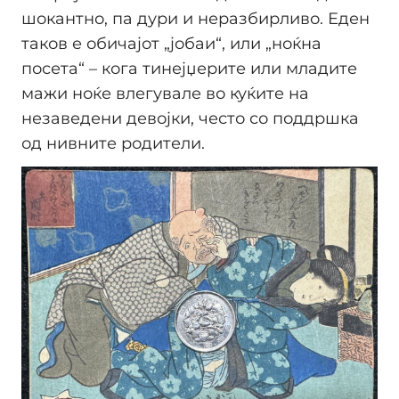
шокантно, па дури и неразбирливо. Еден
таков е обичајот „јобаи“, или „ноќна
посета“ – кога тинејџерите или младите
мажи ноќе влегувале во куќите на
незаведени девојки, често со поддршка
од нивните родители.