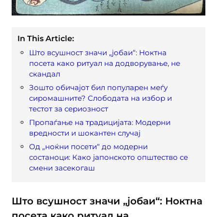
In This Article:
Што всушност значи „јобаи“: Ноктна
посета како ритуал на додворување, не
скандал
Зошто обичајот бил популарен меѓу
сиромашните? Слободата на избор и
тестот за сериозност
Пропаѓање на традицијата: Модерни
вредности и шокантен случај
Од „ноќни посети“ до модерни
состаноци: Како јапонското општество се
смени засекогаш
Што всушност значи „јобаи“: Ноктна
посета како ритуал на