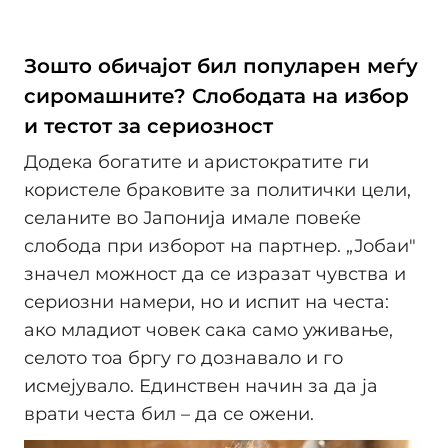
Зошто обичајот бил популарен меѓу
сиромашните? Слободата на избор
и тестот за сериозност
Додека богатите и аристократите ги
користеле браковите за политички цели,
селаните во Јапонија имале повеќе
слобода при изборот на партнер. „Јобаи"
значел можност да се изразат чувства и
сериозни намери, но и испит на честа:
ако младиот човек сака само уживање,
селото тоа бргу го дознавало и го
исмејувало. Единствен начин за да ја
врати честа бил – да се ожени.