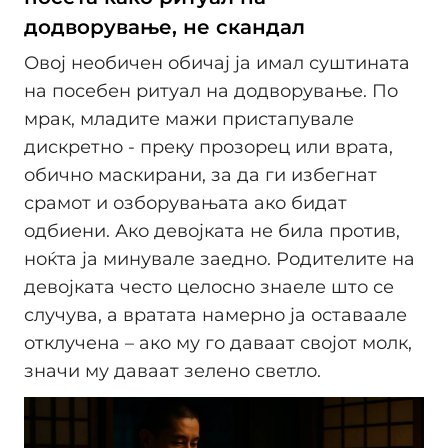
додворување, не скандал
Овој необичен обичај ја имал суштината
на посебен ритуал на додворување. По
мрак, младите мажи пристапувале
дискретно - преку прозорец или врата,
обично маскирани, за да ги избегнат
срамот и озборувањата ако бидат
одбиени. Ако девојката не била против,
ноќта ја минувале заедно. Родителите на
девојката често целосно знаеле што се
случува, а вратата намерно ја оставаале
отклучена – ако му го даваат својот молк,
значи му даваат зелено светло.