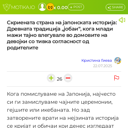
+
x 0.00
POST
SHARE
Скриената страна на јапонската историја:
Древната традиција „јобаи“, кога млади
мажи тајно влегувале во домовите на
девојки со тивка согласност од
родителите
Кристина Гиева
22.07.2025
26
Кога помислуваме на Јапонија, најчесто
си ги замислуваме чајните церемонии,
гејшите или икебаната. Но зад
затворените врати на нејзината историја
се кријат и обичаи кои денес изгледаат