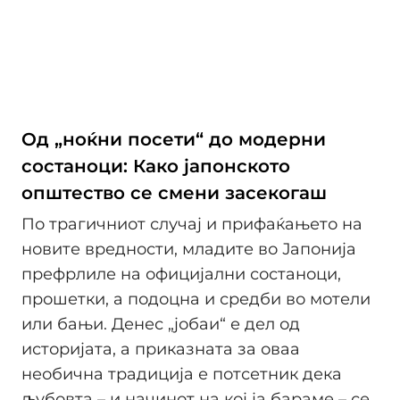
Од „ноќни посети“ до модерни
состаноци: Како јапонското
општество се смени засекогаш
По трагичниот случај и прифаќањето на
новите вредности, младите во Јапонија
префрлиле на официјални состаноци,
прошетки, а подоцна и средби во мотели
или бањи. Денес „јобаи“ е дел од
историјата, а приказната за оваа
необична традиција е потсетник дека
љубовта – и начинот на кој ја бараме – се