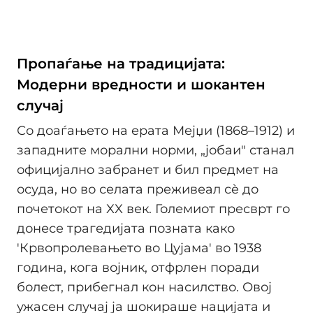
Пропаѓање на традицијата:
Модерни вредности и шокантен
случај
Со доаѓањето на ерата Мејџи (1868–1912) и
западните морални норми, „јобаи" станал
официјално забранет и бил предмет на
осуда, но во селата преживеал сè до
почетокот на XX век. Големиот пресврт го
донесе трагедијата позната како
'Крвопролевањето во Цујама' во 1938
година, кога војник, отфрлен поради
болест, прибегнал кон насилство. Овој
ужасен случај ја шокираше нацијата и