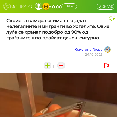
+
x 0.00
POST
SHARE
Скриена камера снима што јадат
нелегалните имигранти во хотелите. Овие
луѓе се хранат подобро од 90% од
граѓаните што плаќаат данок, сигурно.
Кристина Гиева
24.10.2025
11