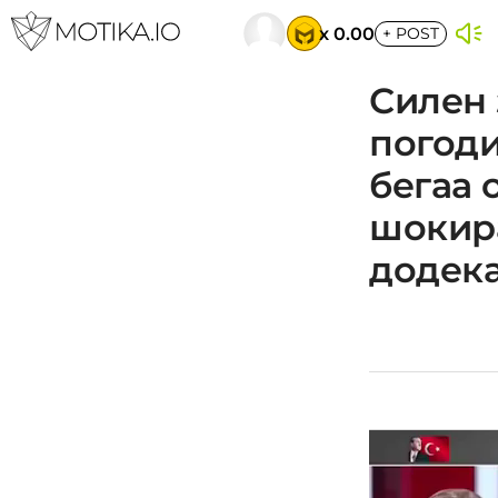
x 0.00
+
POST
Силен 
погоди
бегаа 
шокира
додека