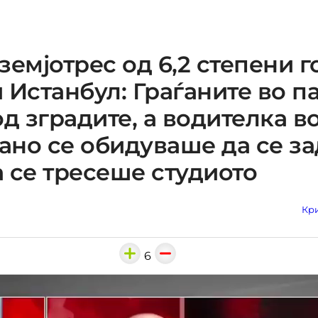
земјотрес од 6,2 степени г
 Истанбул: Граѓаните во п
од зградите, а водителка в
но се обидуваше да се з
 се тресеше студиото
Кри
6