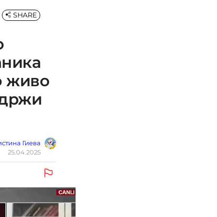
SHARE
о
аника
о живо
адржи
стина Гиева
25.04.2025