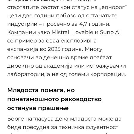
стартапите растат кон статус на „еднорог“
цели две години побрзо од останатите
индустрии – просечно за 4,7 години.
Компании како Mistral, Lovable и Suno AI
се пример за оваа експлозивна
експанзија во 2025 година. Многу
основачи во денешно време доаѓаат
директно од академија или истражувачки
лаборатории, а не од големи корпорации.
Младоста помага, но
понатамошното раководство
останува прашање
Берге нагласува дека младоста може да
биде пресудна за техничка флуентност: