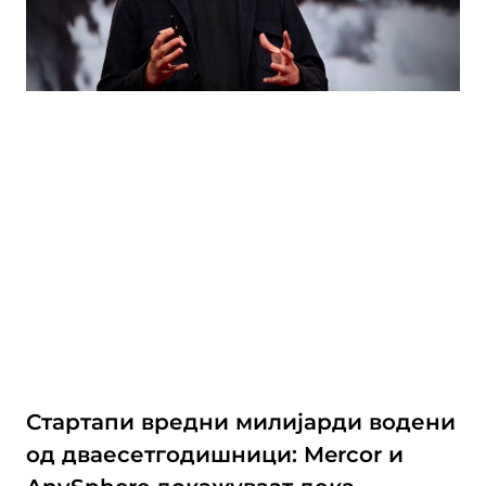
Стартапи вредни милијарди водени
од дваесетгодишници: Mercor и