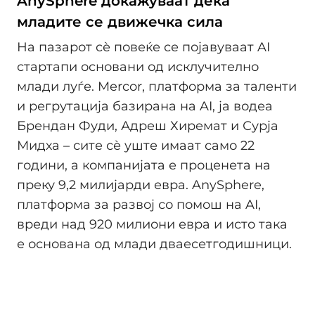
AnySphere докажуваат дека
младите се движечка сила
На пазарот сѐ повеќе се појавуваат AI
стартапи основани од исклучително
млади луѓе. Mercor, платформа за таленти
и регрутација базирана на AI, ја водеа
Брендан Фуди, Адреш Хиремат и Сурја
Мидха – сите сѐ уште имаат само 22
години, а компанијата е проценета на
преку 9,2 милијарди евра. AnySphere,
платформа за развој со помош на AI,
вреди над 920 милиони евра и исто така
е основана од млади дваесетгодишници.