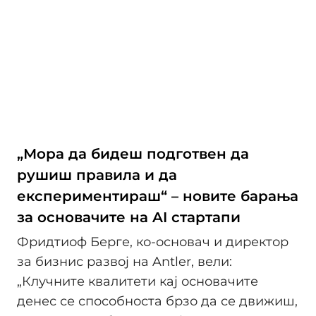
„Мора да бидеш подготвен да
рушиш правила и да
експериментираш“ – новите барања
за основачите на AI стартапи
Фридтиоф Берге, ко-основач и директор
за бизнис развој на Antler, вели:
„Клучните квалитети кај основачите
денес се способноста брзо да се движиш,