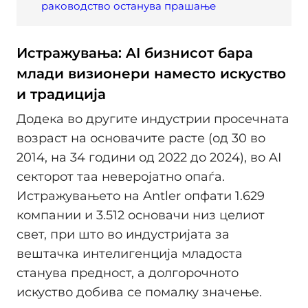
раководство останува прашање
Истражувања: AI бизнисот бара
млади визионери наместо искуство
и традиција
Додека во другите индустрии просечната
возраст на основачите расте (од 30 во
2014, на 34 години од 2022 до 2024), во AI
секторот таа неверојатно опаѓа.
Истражувањето на Antler опфати 1.629
компании и 3.512 основачи низ целиот
свет, при што во индустријата за
вештачка интелигенција младоста
станува предност, а долгорочното
искуство добива се помалку значење.