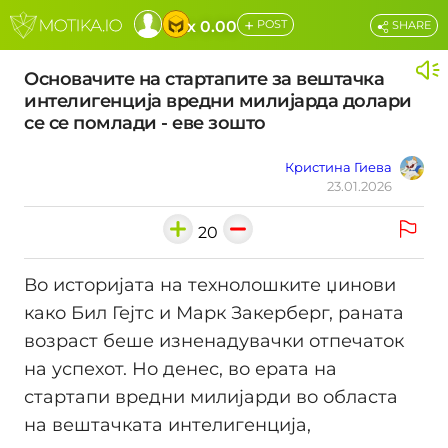
+
x 0.00
POST
SHARE
Основачите на стартапите за вештачка
интелигенција вредни милијарда долари
се се помлади - еве зошто
Кристина Гиева
23.01.2026
20
Во историјата на технолошките џинови
како Бил Гејтс и Марк Закерберг, раната
возраст беше изненадувачки отпечаток
на успехот. Но денес, во ерата на
стартапи вредни милијарди во областа
на вештачката интелигенција,