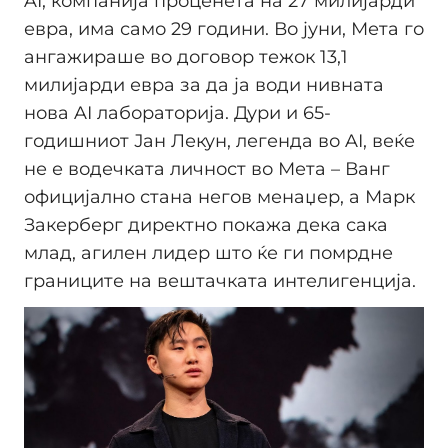
AI, компанија проценета на 27 милијарди
евра, има само 29 години. Во јуни, Метa го
ангажираше во договор тежок 13,1
милијарди евра за да ја води нивната
нова AI лабораторија. Дури и 65-
годишниот Јан Лекун, легенда во AI, веќе
не е водечката личност во Метa – Ванг
официјално стана негов менаџер, а Марк
Закерберг директно покажа дека сака
млад, агилен лидер што ќе ги помрдне
границите на вештачката интелигенција.