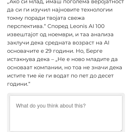
„Ако си млад, имаш поголема веројатност
да си ги изучил најновите технологии
токму поради твојата свежа
перспектива.“ Според Leonis AI 100
извештајот од ноември, и таа анализа
заклучи дека средната возраст на AI
основачите е 29 години. Но, Берге
истакнува дека – „Не е ново младите да
основаат компании, но тоа не значи дека
истите тие ќе ги водат по пет до десет
години.“