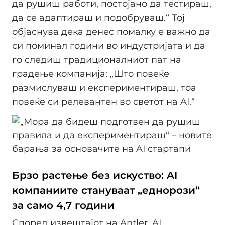
да рушиш работи, постојано да тестираш,
да се адаптираш и подобруваш.“ Тој
објаснува дека денес помалку е важно да
си поминал години во индустријата и да
го следиш традиционалниот пат на
градење компанија: „Што повеќе
размислуваш и експериментираш, тоа
повеќе си релевантен во светот на AI.“
Брзо растење без искуство: AI
компаниите стануваат „еднорози“
за само 4,7 години
Според извештајот на Antler, AI