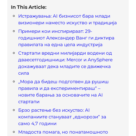
In This Article:
Истражувања: AI бизнисот бара млади
визионери наместо искуство и традиција
Примери кои инспирираат: 29-
годишниот Александер Ванг ги диктира
правилата на една цела индустрија
Стартапи вредни милијарди водени од
дваесетгодишници: Mercor и AnySphere
докажуваат дека младите се движечка
сила
„Мора да бидеш подготвен да рушиш
правила и да експериментираш“ –
новите барања за основачите на AI
стартапи
Брзо растење без искуство: AI
компаниите стануваат „еднорози“ за
само 4,7 години
Младоста помага, но понатамошното