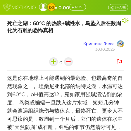
+
x 0.00
POST
SHARE
死亡之湖：60°C 的热浪+碱性水，鸟坠入后在数周
化为石雕的恐怖真相
Кристина Гиева
30.10.2025
0
这是你在地球上可能遇到的最危险、也最离奇的自
然现象之一。坦桑尼亚北部的纳特龙湖，水温可达
到60°C，pH值高达12，宛如家用强碱清洁剂的浓
度。 鸟类或蝙蝠一旦跌入这片水域，短短几分钟
就会遭遇组织烧伤与热休克，最终死亡。更令人不
可思议的是，数周到一个月后，它们的遗体在水中
被“天然防腐”成石雕，羽毛的细节仍然清晰可见，