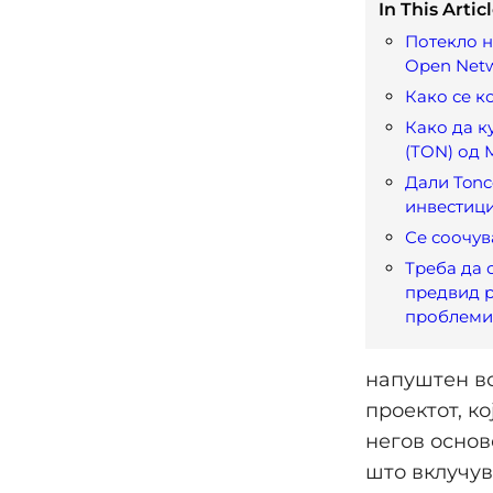
In This Articl
Потекло н
Open Net
Како се к
Како да к
(TON) од 
Дали Tonc
инвестици
Се соочув
Треба да 
предвид 
проблеми
напуштен во
проектот, ко
негов основ
што вклучув