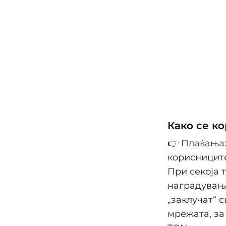
Како се ко
👉 Плаќања:
корисниците
При секоја 
наградување
„заклучат“ 
мрежата, за