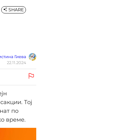
SHARE
стина Гиева
22.11.2024
ејн
сакции. Тој
знат по
ко време.