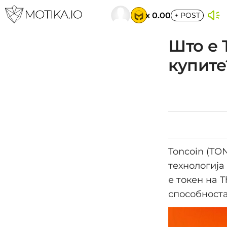
x 0.00
+
POST
Што е 
купите
Toncoin (TO
технологија
е токен на T
способноста