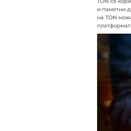
TON се кор
и паметни д
на TON можа
платформата