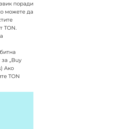
извик поради
ко можете да
стите
т TON.
на
ебитна
 за „Buy
) Ако
ите TON