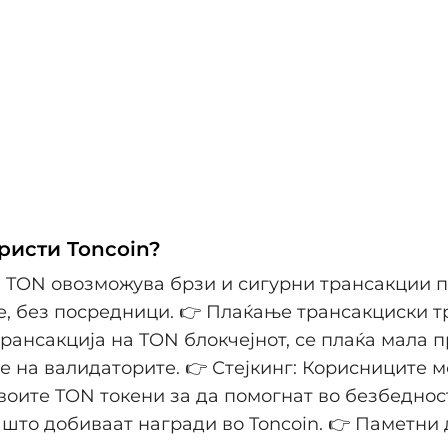
ристи Toncoin?
 TON овозможува брзи и сигурни трансакции 
, без посредници. 👉 Плаќање трансакциски т
трансакција на TON блокчејнот, се плаќа мала п
 на валидаторите. 👉 Стејкинг: Корисниците м
своите TON токени за да помогнат во безбеднос
 што добиваат награди во Toncoin. 👉 Паметни 