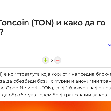
Toncoin (TON) и како да го
?
Кри
2
N) е криптовалута која користи напредна блокч
 за да обезбеди брзи, сигурни и анонимни тран
he Open Network (TON), слој-1 блокчејн кој е по
 да обработува голем број трансакции за крат