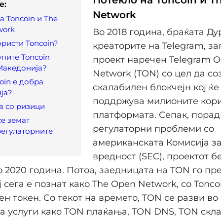
e:
Network
а Toncoin и The
work
Во 2018 година, браќата Ду
ористи Toncoin?
креаторите на Telegram, з
упите Toncoin
проект наречен Telegram 
Македонија?
Network (TON) со цел да со
oin е добра
скалабилен блокчејн кој ќе
ја?
поддржува милионите кор
а со ризици
платформата. Сепак, порад
се земат
регулаторни проблеми со
регулаторните
американската Комисија за
вредност (SEC), проектот 
 2020 година. Потоа, заедницата на TON го пр
ј сега е познат како The Open Network, со Tonco
ен токен. Со текот на времето, TON се разви во
а услуги како TON плаќања, TON DNS, TON скл