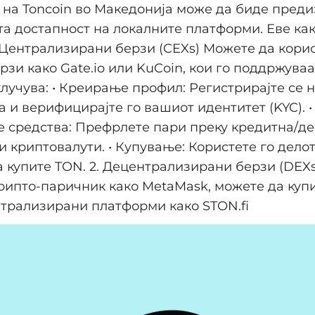
на Toncoin во Македонија може да биде пред
а достапност на локалните платформи. Еве ка
1. Централизирани берзи (CEXs) Можете да кори
рзи како Gate.io или KuCoin, кои го поддржуваа
лучува: • Креирање профил: Регистрирајте се 
 и верифицирајте го вашиот идентитет (KYC). •
 средства: Префрлете пари преку кредитна/д
и криптовалути. • Купување: Користете го делот
да купите TON. 2. Децентрализирани берзи (DEXs
рипто-паричник како MetaMask, можете да куп
трализирани платформи како STON.fi