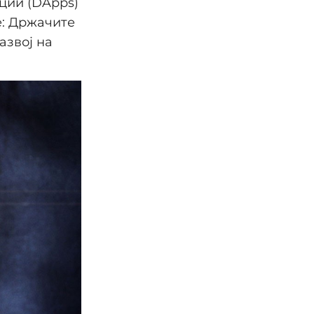
ции (DApps)
е: Држачите
азвој на