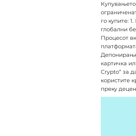
Купувањето 
ограниченат
го купите: 
глобални бе
Процесот вк
платформата
Депонирање
картичка ил
Crypto“ за 
користите к
преку децен