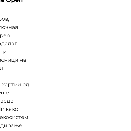
ров,
апочнаа
Open
здадат
 ги
исници на
и
 хартии од
беше
езеде
in како
 екосистем
адирање,