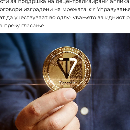
исти за поддршка на децентрализирани аплика
оговори изградени на мрежата. 👉 Управувањ
т да учествуваат во одлучувањето за идниот р
 преку гласање.