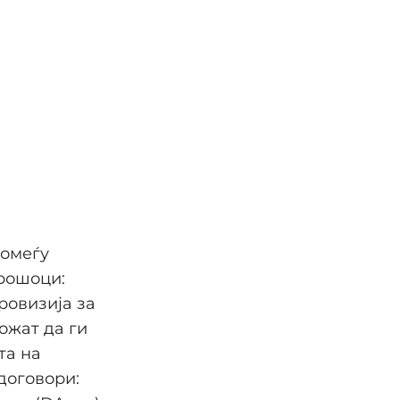
помеѓу
рошоци:
ровизија за
ожат да ги
та на
договори: