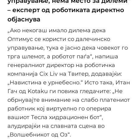
управување, нема место за дилеми“
– експерт од роботиката директно
објаснува
„Ако некогаш имало дилема дека
Оптимус се користи со далечинско
управување, тука е јасно дека човекот го
трга шлемот, а роботот паѓа“, напиша
генералниот директор на роботичка
компанија Cix Liv на Твитер, додавајќи:
„Навистина е урнебесно.“ Исто така, Итан
Гач од Kotaku ги повика гледачите: „Не
обрнувајте внимание на слабо платениот
работник кој виртуелно го оперира
вашиот Тесла хидрационен бот“,
алудирајќи на славната сцена во
„Волшебникот од Оз“.