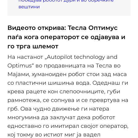
вештини
Видеото открива: Тесла Оптимус
паѓа кога операторот се одјавува и
го трга шлемот
На настанот „Autopilot technology and
Optimus“ во продавницата на Тесла во
Мајами, хуманоиден робот стои зад маса
со пластични шишиња вода. Одеднаш ги
крева рацете кон слепоочниците, губи
рамнотежа, се сопнува и се превртува на
грб. Ова чудно движење ги натера
многумина да заклучат дека роботот
едноставно го имитирал својот оператор,
кој токму во истиот миг ја вадел