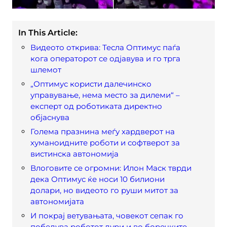
In This Article:
Видеото открива: Тесла Оптимус паѓа
кога операторот се одјавува и го трга
шлемот
„Оптимус користи далечинско
управување, нема место за дилеми“ –
експерт од роботиката директно
објаснува
Голема празнина меѓу хардверот на
хуманоидните роботи и софтверот за
вистинска автономија
Влоговите се огромни: Илон Маск тврди
дека Оптимус ќе носи 10 билиони
долари, но видеото го руши митот за
автономијата
И покрај ветувањата, човекот сепак го
победува роботот дури и во боречките