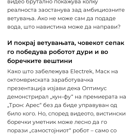
видео брутално покажува колку
реалноста заостанува зад амбициозните
ветувања. Ако не може сам да подаде
вода, што навистина може да направи?
И покрај ветувањата, човекот сепак
го победува роботот дури и во
боречките вештини
Како што забележува Electrek, Маск на
октомвриската заработувачка
презентација изјави дека Оптимус
демонстрирал „кун-фу“ на премиерата на
„Трон: Арес“ без да биде управуван од
било кого. Но, според видеото, вистински
боречки уметник може лесно да го
порази „самостојниот“ робот – само со