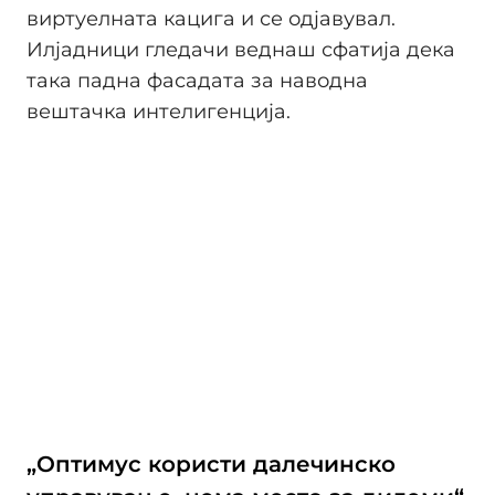
виртуелната кацига и се одјавувал.
Илјадници гледачи веднаш сфатија дека
така падна фасадата за наводна
вештачка интелигенција.
„Оптимус користи далечинско