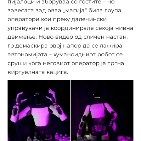
пијалоци и зборуваа со гостите – но
завесата зад оваа „магија“ била група
оператори кои преку далечински
управувачи ја координирале секоја нивна
движење. Ново видео од сличен настан,
го демаскира овој напор да се лажира
автономијата – хуманоидниот робот се
сруши кога неговиот оператор ја тргна
виртуелната кацига.