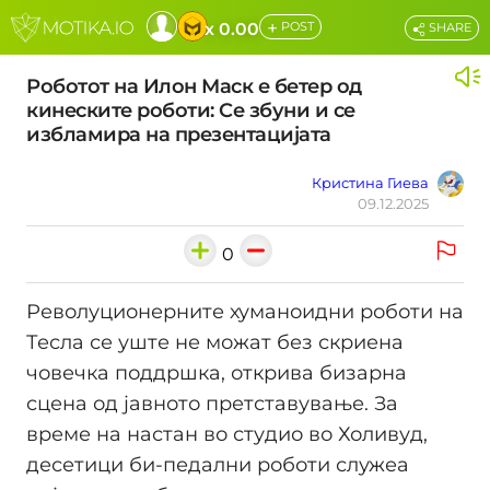
+
x 0.00
POST
SHARE
Роботот на Илон Маск е бетер од
кинеските роботи: Се збуни и се
избламира на презентацијата
Кристина Гиева
09.12.2025
0
Револуционерните хуманоидни роботи на
Тесла се уште не можат без скриена
човечка поддршка, открива бизарна
сценa од јавното претставување. За
време на настан во студио во Холивуд,
десетици би-педални роботи служеа