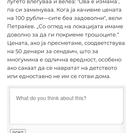
луѓето влегуваа и велеа: ‘Ова е измама’,
па си заминуваа. Кога ја качивме цената
на 100 рубли—сите беа задоволни", вели
Петраќев. „Со оглед на локацијата имаме
доволно за да ги покриеме трошоците.“
Цената, ако ја пресметаме, соодветствува
на 50 денари за сендвич, што за
многумина е одлична вредност, особено
ако сакаат да се навратат на детството
или едноставно не им се готви дома.
POST