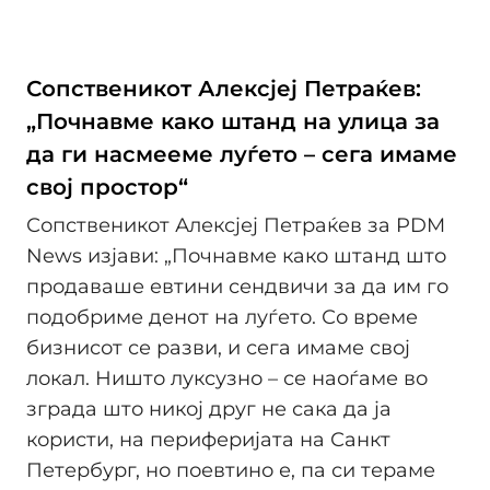
Сопственикот Алексјеј Петраќев:
„Почнавме како штанд на улица за
да ги насмееме луѓето – сега имаме
свој простор“
Сопственикот Алексјеј Петраќев за PDM
News изјави: „Почнавме како штанд што
продаваше евтини сендвичи за да им го
подобриме денот на луѓето. Со време
бизнисот се разви, и сега имаме свој
локал. Ништо луксузно – се наоѓаме во
зграда што никој друг не сака да ја
користи, на периферијата на Санкт
Петербург, но поевтино е, па си тераме