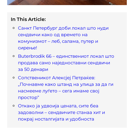
In This Article:
Санкт Петербург доби локал што нуди
сендвичи како од времето на
комунизмот – леб, салама, путер и
сирење!
Buterbrodik 66 – единствениот локал што
продава само наједноставни сендвичи
за 50 денари
Сопственикот Алексјеј Петраќев:
„Почнавме како штанд на улица за да ги
насмееме луѓето – сега имаме свој
простор“
Откако ја удвоија цената, сите беа
задоволни – сендвичите станаа хит и
покрај носталгијата и удобноста