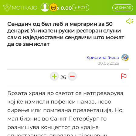
+
x 0.00
POST
SHARE
Сендвич од бел леб и маргарин за 50
денари: Уникатен руски ресторан служи
само наједноставни сендвичи што можат
да се замислат
Кристина Гиева
30.05.2026
26
Брзата храна во светот се натпреварува
кој ќе измисли пофенси намаз, ново
сирење или помпезна презентација. Но,
мал бизнис во Санкт Петербург го
разнишува концептот до крајна
едноставност: продава најосновни