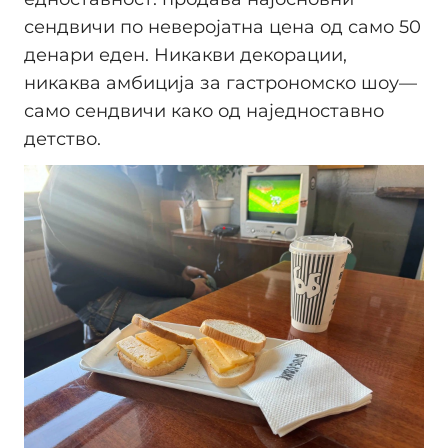
сендвичи по неверојатна цена од само 50
денари еден. Никакви декорации,
никаква амбиција за гастрономско шоу—
само сендвичи како од наједноставно
детство.