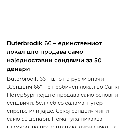
Buterbrodik 66 – единствениот
локал што продава само
наједноставни сендвичи за 50
денари
Buterbrodik 66 – што на руски значи
„Сендвич 66“ – е необичен локал во Санкт
Петербург којшто продава само основни
сендвичи: бел леб со салама, путер,
сирење или јајце. Секој сендвич чини
само 50 денари. Нема тука никаква
гламурозна презентација, дури личат на