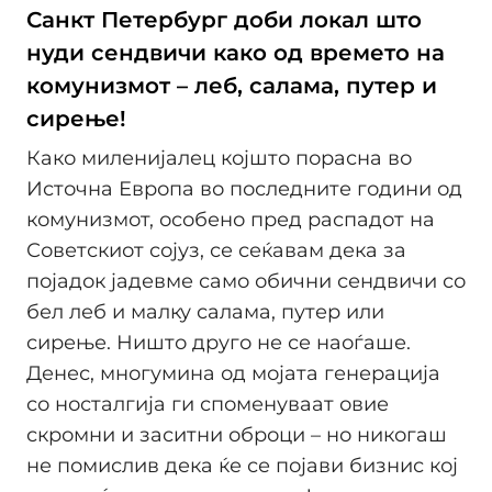
Санкт Петербург доби локал што
нуди сендвичи како од времето на
комунизмот – леб, салама, путер и
сирење!
Како миленијалец којшто порасна во
Источна Европа во последните години од
комунизмот, особено пред распадот на
Советскиот сојуз, се сеќавам дека за
појадок јадевме само обични сендвичи со
бел леб и малку салама, путер или
сирење. Ништо друго не се наоѓаше.
Денес, многумина од мојата генерација
со носталгија ги споменуваат овие
скромни и заситни оброци – но никогаш
не помислив дека ќе се појави бизнис кој