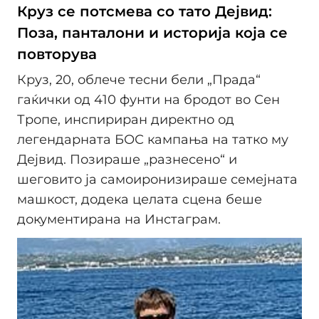
Круз се потсмева со тато Дејвид:
Поза, панталони и историја која се
повторува
Круз, 20, облече тесни бели „Прада“
гаќички од 410 фунти на бродот во Сен
Тропе, инспириран директно од
легендарната БОС кампања на татко му
Дејвид. Позираше „разнесено“ и
шеговито ја самоиронизираше семејната
машкост, додека целата сцена беше
документирана на Инстаграм.