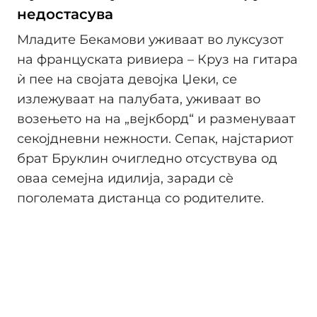
недостасува
Младите Бекамови уживаат во луксузот
на француската ривиера – Круз на гитара
ѝ пее на својата девојка Џеки, се
излежуваат на палубата, уживаат во
возењето на на „вејкборд“ и разменуваат
секојдневни нежности. Сепак, најстариот
брат Бруклин очигледно отсуствува од
оваа семејна идилија, заради сè
поголемата дистанца со родителите.