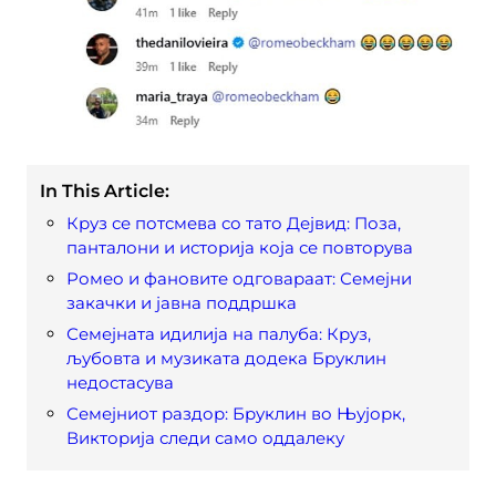
In This Article:
Круз се потсмева со тато Дејвид: Поза,
панталони и историја која се повторува
Ромео и фановите одговараат: Семејни
закачки и јавна поддршка
Семејната идилија на палуба: Круз,
љубовта и музиката додека Бруклин
недостасува
Семејниот раздор: Бруклин во Њујорк,
Викторија следи само оддалеку