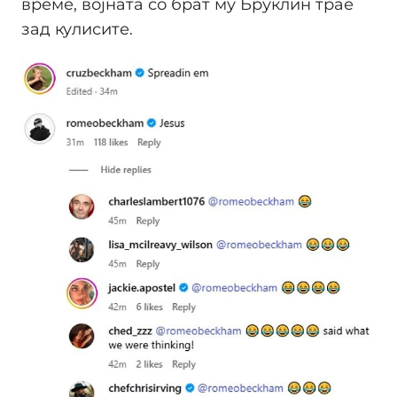
време, војната со брат му Бруклин трае
зад кулисите.