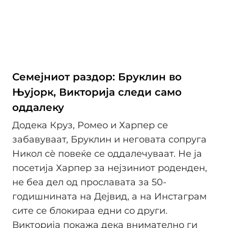
Семејниот раздор: Бруклин во
Њујорк, Викторија следи само
оддалеку
Додека Круз, Ромео и Харпер се
забавуваат, Бруклин и неговата сопруга
Никол сè повеќе се оддалечуваат. Не ја
посетија Харпер за нејзиниот роденден,
не беа дел од прославата за 50-
годишнината на Дејвид, а на Инстаграм
сите се блокираа едни со други.
Викторија покажа дека внимателно ги