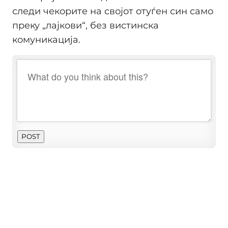
следи чекорите на својот отуѓен син само
преку „лајкови“, без вистинска
комуникација.
POST