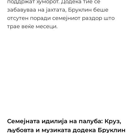
поддржат хуморот. Додека тие се
забавуваа на јахтата, Бруклин беше
отсутен поради семејниот раздор што
трае веќе месеци.
Семејната идилија на палуба: Круз,
љубовта и музиката додека Бруклин