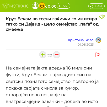
+
x 0.00
POST
SHARE
Круз Бекам во тесни гаќички го имитира
татко си Дејвид - цело семејство „паѓа“ од
смеење
Кристина Гиева
01.08.2025
22
На семејната јахта вредна 16 милиони
фунти, Круз Бекам, најмладиот син на
светски познатото семејство, повторно ја
покажа својата смисла за хумор,
отворајќи ново поглавје на
внатресемјејни закачки – додека во исто