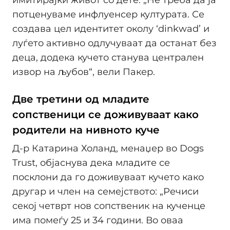
имитирајќи живот со дете. „Не треба да ја
потценуваме инфлуенсер културата. Се
создава цел идентитет околу ‘dinkwad’ и
луѓето активно одлучуваат да останат без
деца, додека кучето станува централен
извор на љубов“, вели Пакер.
Две третини од младите
сопственици се доживуваат како
родители на нивното куче
Д-р Катарина Холанд, менаџер во Dogs
Trust, објаснува дека младите се
посклони да го доживуваат кучето како
другар и член на семејството: „Речиси
секој четврт нов сопственик на кученце
има помеѓу 25 и 34 години. Во оваа