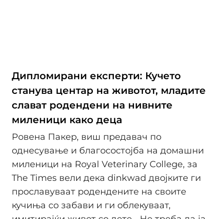
Дипломирани експерти: Кучето
станува центар на животот, младите
слават родендени на нивните
миленици како деца
Ровена Пакер, виш предавач по
однесување и благосостојба на домашни
миленици на Royal Veterinary College, за
The Times вели дека dinkwad двојките ги
прославуваат родендените на своите
кучиња со забави и ги облекуваат,