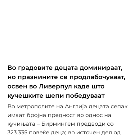
Во градовите децата доминираат,
но празнините се продлабочуваат,
освен во Ливерпул каде што
кучешките шепи победуваат
Во метрополите на Англија децата сепак
имаат бројна предност во однос на
кучињата – Бирмингем предводи со
323.335 повеќе деца; во источен дел од