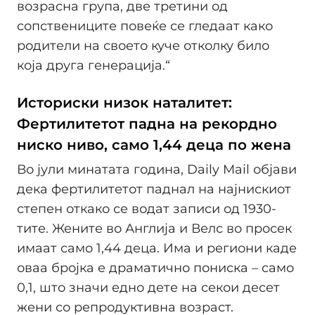
возрасна група, две третини од
сопствениците повеќе се гледаат како
родители на своето куче отколку било
која друга генерација.“
Историски низок наталитет:
Фертилитетот падна на рекордно
ниско ниво, само 1,44 деца по жена
Во јули минатата година, Daily Mail објави
дека фертилитетот паднал на најнискиот
степен откако се водат записи од 1930-
тите. Жените во Англија и Велс во просек
имаат само 1,44 деца. Има и региони каде
оваа бројка е драматично пониска – само
0,1, што значи едно дете на секои десет
жени со репродуктивна возраст.