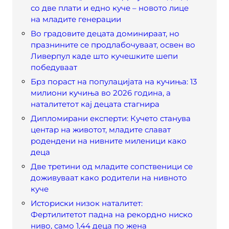
со две плати и едно куче – новото лице
на младите генерации
Во градовите децата доминираат, но
празнините се продлабочуваат, освен во
Ливерпул каде што кучешките шепи
победуваат
Брз пораст на популацијата на кучиња: 13
милиони кучиња во 2026 година, а
наталитетот кај децата стагнира
Дипломирани експерти: Кучето станува
центар на животот, младите слават
родендени на нивните миленици како
деца
Две третини од младите сопственици се
доживуваат како родители на нивното
куче
Историски низок наталитет:
Фертилитетот падна на рекордно ниско
ниво, само 1,44 деца по жена