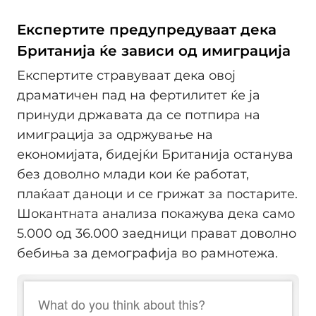
Експертите предупредуваат дека
Британија ќе зависи од имиграција
Експертите стравуваат дека овој
драматичен пад на фертилитет ќе ја
принуди државата да се потпира на
имиграција за одржување на
економијата, бидејќи Британија останува
без доволно млади кои ќе работат,
плаќаат даноци и се грижат за постарите.
Шокантната анализа покажува дека само
5.000 од 36.000 заедници прават доволно
бебиња за демографија во рамнотежа.