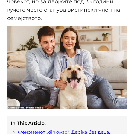
човекот, но за двојките под 35 години,
кучето често станува вистински член на
семејството.
In This Article:
Феноменот „dinkwad“: Двојка без деца,