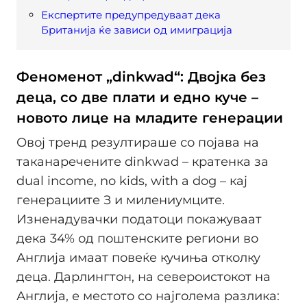
Експертите предупредуваат дека
Британија ќе зависи од имиграција
Феноменот „dinkwad“: Двојка без
деца, со две плати и едно куче –
новото лице на младите генерации
Овој тренд резултираше со појава на
таканаречените dinkwad – кратенка за
dual income, no kids, with a dog – кај
генерациите З и милениумците.
Изненадувачки податоци покажуваат
дека 34% од поштенските региони во
Англија имаат повеќе кучиња отколку
деца. Дарлингтон, на североистокот на
Англија, е местото со најголема разлика: