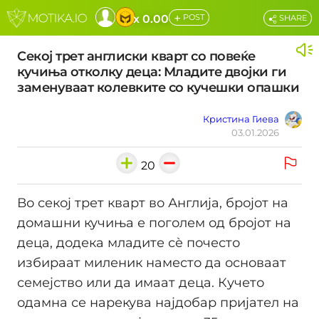
+
x 0.00
POST
SHARE
Секој трет англиски кварт со повеќе
кучиња отколку деца: Младите двојки ги
заменуваат колевките со кучешки опашки
Кристина Гиева
03.01.2026
20
Во секој трет кварт во Англија, бројот на
домашни кучиња е поголем од бројот на
деца, додека младите сè почесто
избираат миленик наместо да основаат
семејство или да имаат деца. Кучето
одамна се нарекува најдобар пријател на