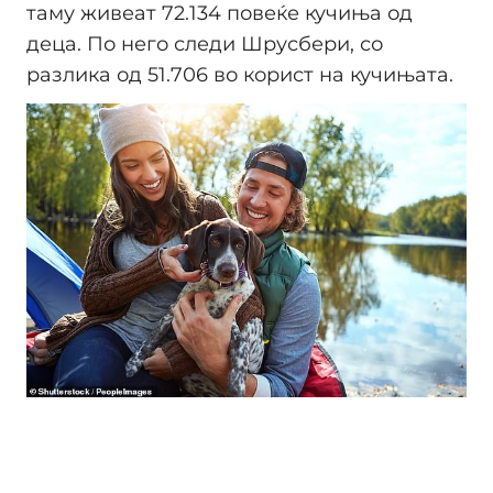
таму живеат 72.134 повеќе кучиња од
деца. По него следи Шрусбери, со
разлика од 51.706 во корист на кучињата.