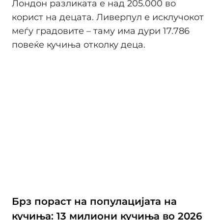
Лондон разликата е над 205.000 во
корист на децата. Ливерпул е исклучокот
меѓу градовите – таму има дури 17.786
повеќе кучиња отколку деца.
Брз пораст на популацијата на
кучиња: 13 милиони кучиња во 2026