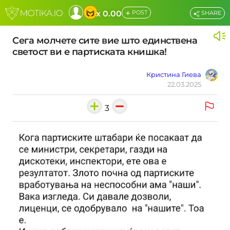
+
x 0.00
POST
SHARE
Сега молчете сите вие што единствена
светост ви е партиската книшка!
Кристина Гиева
22.03.2025
3