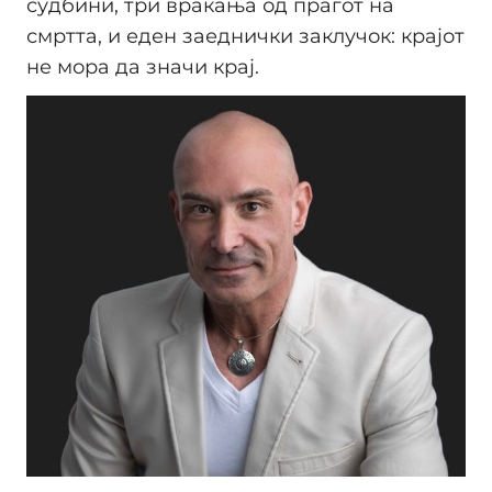
судбини, три враќања од прагот на
смртта, и еден заеднички заклучок: крајот
не мора да значи крај.