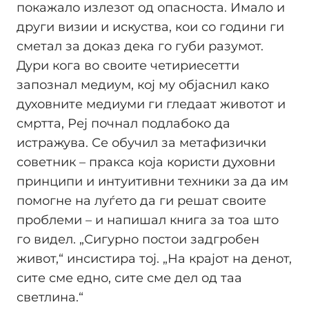
покажало излезот од опасноста. Имало и
други визии и искуства, кои со години ги
сметал за доказ дека го губи разумот.
Дури кога во своите четириесетти
запознал медиум, кој му објаснил како
духовните медиуми ги гледаат животот и
смртта, Реј почнал подлабоко да
истражува. Се обучил за метафизички
советник – пракса која користи духовни
принципи и интуитивни техники за да им
помогне на луѓето да ги решат своите
проблеми – и напишал книга за тоа што
го видел. „Сигурно постои задгробен
живот,“ инсистира тој. „На крајот на денот,
сите сме едно, сите сме дел од таа
светлина.“