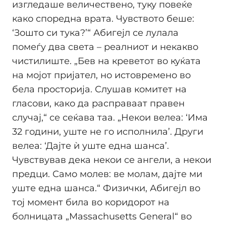
изгледаше величествено, туку повеќе
како споредна врата. Чувството беше:
‘Зошто си тука?’“ Абигејл се лулала
помеѓу два света – реалниот и некакво
чистилиште. „Бев на креветот во куќата
на мојот пријател, но истовремено во
бела просторија. Слушав комитет на
гласови, како да расправаат правен
случај,“ се сеќава таа. „Некои велеа: ‘Има
32 години, уште не го исполнила’. Други
велеа: ‘Дајте ѝ уште една шанса’.
Чувствував дека некои се ангели, а некои
предци. Само молев: ве молам, дајте ми
уште една шанса.“ Физички, Абигејл во
тој момент била во коридорот на
болницата „Massachusetts General“ во