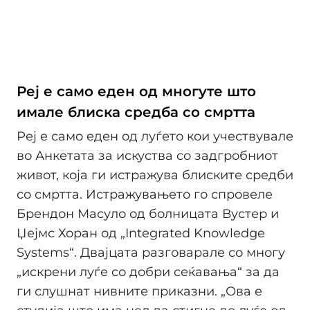
Реј е само еден од многуте што
имале блиска средба со смртта
Реј е само еден од луѓето кои учествувале
во Анкетата за искуства со задгробниот
живот, која ги истражува блиските средби
со смртта. Истражувањето го спровеле
Брендон Масуло од болницата Вустер и
Џејмс Хоран од „Integrated Knowledge
Systems“. Двајцата разговарале со многу
„искрени луѓе со добри сеќавања“ за да
ги слушнат нивните приказни. „Ова е