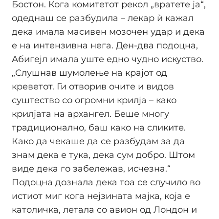
Бостон. Кога комитетот рекол „вратете ја“,
одеднаш се разбудила – лекар ѝ кажал
дека имала масивен мозочен удар и дека
е на интензивна нега. Ден-два подоцна,
Абигејл имала уште едно чудно искуство.
„Слушнав шумолење на крајот од
креветот. Ги отворив очите и видов
суштество со огромни крилја – како
крилјата на архангел. Беше многу
традиционално, баш како на сликите.
Како да чекаше да се разбудам за да
знам дека е тука, дека сум добро. Штом
виде дека го забележав, исчезна.“
Подоцна дознала дека тоа се случило во
истиот миг кога нејзината мајка, која е
католичка, летала со авион од Лондон и