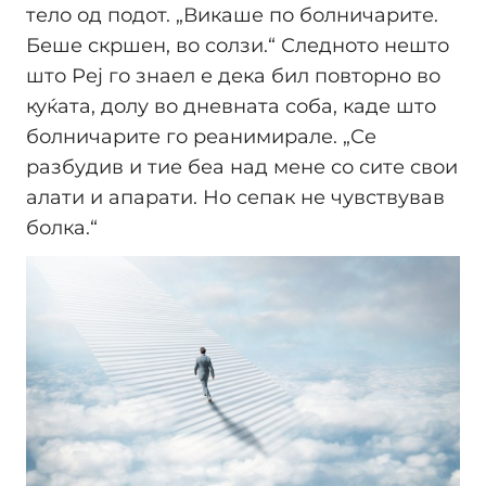
тело од подот. „Викаше по болничарите.
Беше скршен, во солзи.“ Следното нешто
што Реј го знаел е дека бил повторно во
куќата, долу во дневната соба, каде што
болничарите го реанимирале. „Се
разбудив и тие беа над мене со сите свои
алати и апарати. Но сепак не чувствував
болка.“