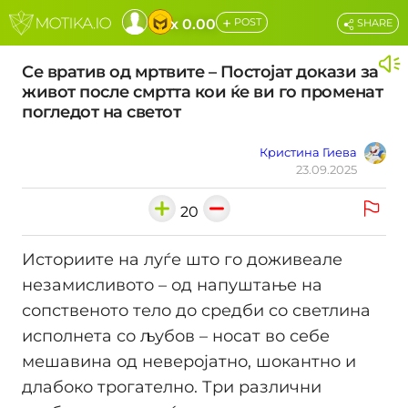
+
x 0.00
POST
SHARE
Се вратив од мртвите – Постојат докази за
живот после смртта кои ќе ви го променат
погледот на светот
Кристина Гиева
23.09.2025
20
Историите на луѓе што го доживеале
незамисливото – од напуштање на
сопственото тело до средби со светлина
исполнета со љубов – носат во себе
мешавина од неверојатно, шокантно и
длабоко трогателно. Три различни