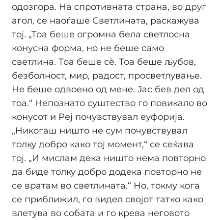
одозгора. На спротивната страна, во друг
агол, се наоѓаше Светлината, раскажува
тој. „Тоа беше огромна бела светлосна
конусна форма, но не беше само
светлина. Тоа беше сè. Тоа беше љубов,
безболност, мир, радост, просветлување.
Не беше одвоено од мене. Јас бев дел од
тоа.“ Непознато суштество го повикало во
конусот и Реј почувствувал еуфорија.
„Никогаш ништо не сум почувствувал
толку добро како тој момент,“ се сеќава
тој. „И мислам дека ништо нема повторно
да биде толку добро додека повторно не
се вратам во светлината.“ Но, токму кога
се приближил, го видел својот татко како
влетува во собата и го крева неговото