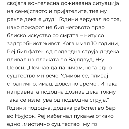
својата вонтелесна доживеана ситуација
на семејството и пријателите, тие му
рекле дека е „луд“. Години верувал во тоа,
иако пожарот не бил неговото прво
блиско искуство со смртта – ниту со
задгробниот живот. Кога имал 10 години,
Реј бил фатен од подводна струја додека
пливал на плажата во Вајлдвуд, Њу
Џерси. „Почнав да паничам, кога едно
суштество ми рече: ‘Смири се, пливај
странично, имаш доволно време’. И така
направив, а подоцна дознав дека токму
така се излегува од подводна струја.“
Години подоцна, додека работел во бар
во Њујорк, Реј избегнал пукање откако
едно „мистично суштество“ му го