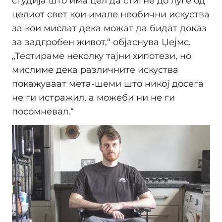
студија што има цел да стигне до луѓе од
целиот свет кои имале необични искуства
за кои мислат дека можат да бидат доказ
за задгробен живот,“ објаснува Џејмс.
„Тестираме неколку тајни хипотези, но
мислиме дека различните искуства
покажуваат мета-шеми што никој досега
не ги истражил, а можеби ни не ги
посомневал.“