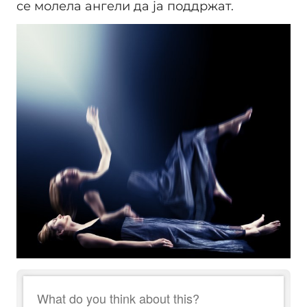
се молела ангели да ја поддржат.