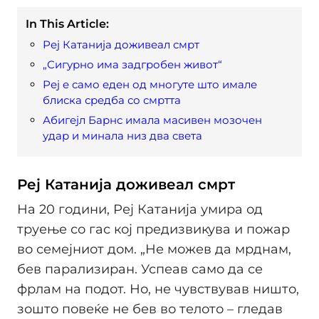
In This Article:
Реј Катанија доживеал смрт
„Сигурно има задгробен живот“
Реј е само еден од многуте што имале
блиска средба со смртта
Абигејл Барнс имала масивен мозочен
удар и минала низ два света
Реј Катанија доживеал смрт
На 20 години, Реј Катанија умира од
труење со гас кој предизвикува и пожар
во семејниот дом. „Не можев да мрднам,
бев парализиран. Успеав само да се
фрлам на подот. Но, не чувствував ништо,
зошто повеќе не бев во телото – гледав