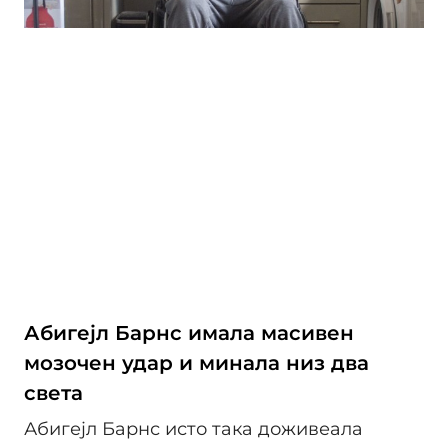
Абигејл Барнс имала масивен
мозочен удар и минала низ два
света
Абигејл Барнс исто така доживеала