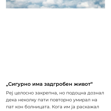
„Сигурно има задгробен живот“
Реј целосно закрепна, но подоцна дознал
дека неколку пати повторно умирал на
пат кон болницата. Кога им ја раскажал