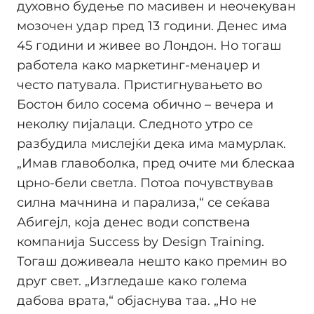
духовно будење по масивен и неочекуван
мозочен удар пред 13 години. Денес има
45 години и живее во Лондон. Но тогаш
работела како маркетинг-менаџер и
често патувала. Пристигнувањето во
Бостон било сосема обично – вечера и
неколку пијалаци. Следното утро се
разбудила мислејќи дека има мамурлак.
„Имав главоболка, пред очите ми блескаа
црно-бели светла. Потоа почувствував
силна мачнина и парализа,“ се сеќава
Абигејл, која денес води сопствена
компанија Success by Design Training.
Тогаш доживеала нешто како премин во
друг свет. „Изгледаше како голема
дабова врата,“ објаснува таа. „Но не