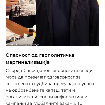
Опасност од геополитичка
маргинализација
Според Савостјанов, европските влади
мора да преземат одговорност за
сопствената судбина преку зајакнување
на одбранбените капацитети и
организирање силни информативни
кампањи за глобалните закани. Тој