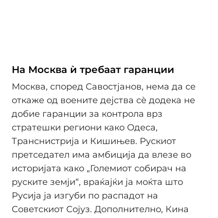
На Москва ѝ требаат гаранции
Москва, според Савостјанов, нема да се
откаже од воените дејства сè додека не
добие гаранции за контрола врз
стратешки региони како Одеса,
Транснистрија и Кишињев. Рускиот
претседател има амбиција да влезе во
историјата како „Големиот собирач на
руските земји“, враќајќи ја моќта што
Русија ја изгуби по распадот на
Советскиот Сојуз. Дополнително, Кина