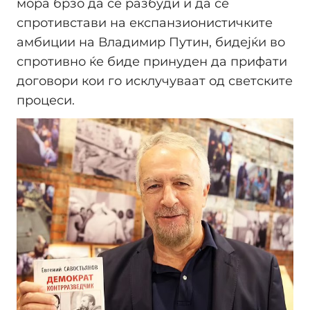
мора брзо да се разбуди и да се
спротивстави на експанзионистичките
амбиции на Владимир Путин, бидејќи во
спротивно ќе биде принуден да прифати
договори кои го исклучуваат од светските
процеси.