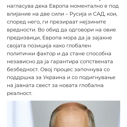
нагласува дека Европа моментално е под
влијание на две сили – Русија и САД, кои,
според него, ги презираат нејзините
вредности. Во обид да одговори на овие
предизвици, Европа мора да ја зајакне
својата позиција како глобален
политички фактор и да стане способна
независно да ја гарантира сопствената
безбедност. Овој процес започнува со
поддршка за Украина и со подигнување
на јавната свест за новата глобална
реалност.