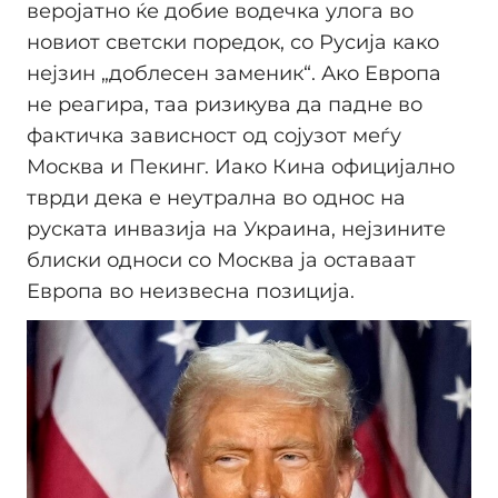
веројатно ќе добие водечка улога во
новиот светски поредок, со Русија како
нејзин „доблесен заменик“. Ако Европа
не реагира, таа ризикува да падне во
фактичка зависност од сојузот меѓу
Москва и Пекинг. Иако Кина официјално
тврди дека е неутрална во однос на
руската инвазија на Украина, нејзините
блиски односи со Москва ја оставаат
Европа во неизвесна позиција.