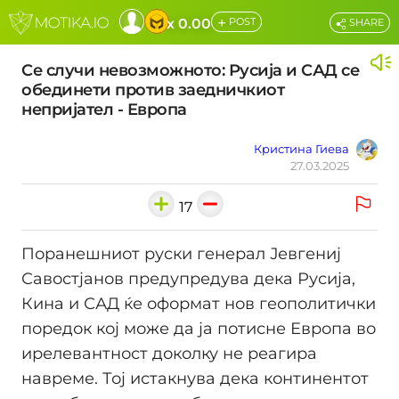
+
x 0.00
POST
SHARE
Се случи невозможното: Русија и САД се
обединети против заедничкиот
непријател - Европа
Кристина Гиева
27.03.2025
17
Поранешниот руски генерал Јевгениј
Савостјанов предупредува дека Русија,
Кина и САД ќе оформат нов геополитички
поредок кој може да ја потисне Европа во
ирелевантност доколку не реагира
навреме. Тој истакнува дека континентот