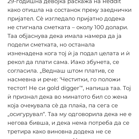
29-годишна девојка раскажа на Reddit
како отишла на состанок преку заеднички
пријател. Сè изгледало пријатно додека
не стигнала сметката – околу 100 долари.
Таа објаснува дека имала намера да ја
подели сметката, но останала
изненадена кога тој ѝ ја подал целата и ѝ
рекол да плати сама. Иако збунета, се
согласила. „Веднаш штом платив, се
насмевна и рече: ‘Честитки, го положи
тестот! Не си gold digger’“, напиша таа. Тој
ѝ признал дека во минатото бил со жена
која очекувала сè да плаќа, па сега се
„осигурувал“. Таа му одговорила дека не е
негова бивша, и дека нема потреба да се
третира како виновна додека не се