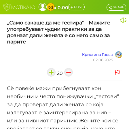
+
x 0.00
POST
SHARE
„Само сакаше да ме тестира“ - Мажите
употребуваат чудни практики за да
дознаат дали жената е со него само за
парите
Кристина Гиева
02.06.2025
20
Сè повеќе мажи прибегнуваат кон
необични и често понижувачки „тестови“
за да проверат дали жената со која
излегуваат е заинтересирана за нив –
или за нивниот паричник. Жените кои се
среќаваат со вакви сценарија, како што