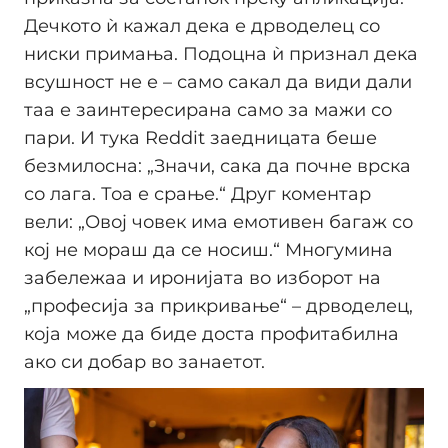
Дечкото ѝ кажал дека е дрводелец со
ниски примања. Подоцна ѝ признал дека
всушност не е – само сакал да види дали
таа е заинтересирана само за мажи со
пари. И тука Reddit заедницата беше
безмилосна: „Значи, сака да почне врска
со лага. Тоа е срање.“ Друг коментар
вели: „Овој човек има емотивен багаж со
кој не мораш да се носиш.“ Многумина
забележаа и иронијата во изборот на
„професија за прикривање“ – дрводелец,
која може да биде доста профитабилна
ако си добар во занаетот.