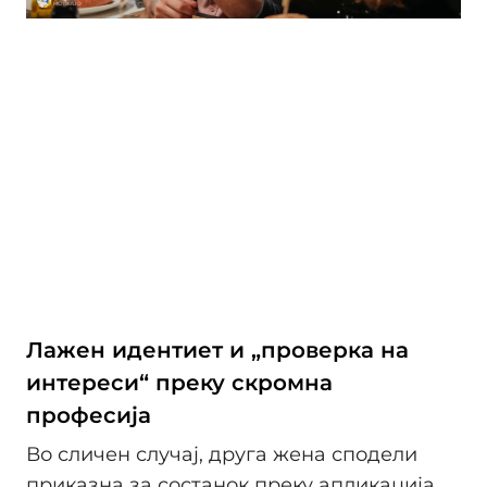
Лажен идентиет и „проверка на
интереси“ преку скромна
професија
Во сличен случај, друга жена сподели
приказна за состанок преку апликација.