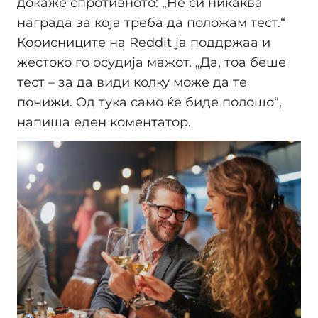
докаже спротивното: „Не си никаква
награда за која треба да положам тест.“
Корисниците на Reddit ја поддржаа и
жестоко го осудија мажот. „Да, тоа беше
тест – за да види колку може да те
понижи. Од тука само ќе биде полошо“,
напиша еден коментатор.