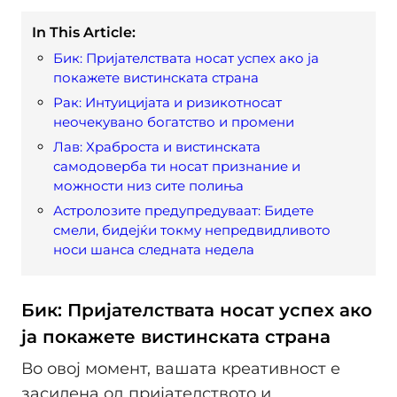
In This Article:
Бик: Пријателствата носат успех ако ја
покажете вистинската страна
Рак: Интуицијата и ризикотносат
неочекувано богатство и промени
Лав: Храброста и вистинската
самодоверба ти носат признание и
можности низ сите полиња
Астролозите предупредуваат: Бидете
смели, бидејќи токму непредвидливото
носи шанса следната недела
Бик: Пријателствата носат успех ако
ја покажете вистинската страна
Во овој момент, вашата креативност е
засилена од пријателството и