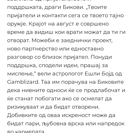
поддршката, драги Бикови. „Твоите
пријатели и контакти сега се твоето тајно
оружје. Крајот на август е совршено
време да видиш кои врати можат да ти ги
отворат. Можеби е заеднички проект,
ново партнерство или едноставно
разговор со близок пријател. Понуди
поддршка, сподели идеи, прашај за
мислење,“ вели астрологот Ешли Бојд од
Gamblizard. Таа им порачува на Биковите
дека нивните односи ќе се продлабочат и
ќе станат побогати ако се осмелат да
ризикуваат и да бидат отворени.
Добивките од оваа искреност може да
бидат пари, љубовна врска или напредок
во кариерата.