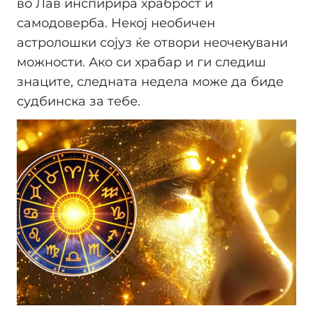
во Лав инспирира храброст и
самодоверба. Некој необичен
астролошки сојуз ќе отвори неочекувани
можности. Ако си храбар и ги следиш
знаците, следната недела може да биде
судбинска за тебе.