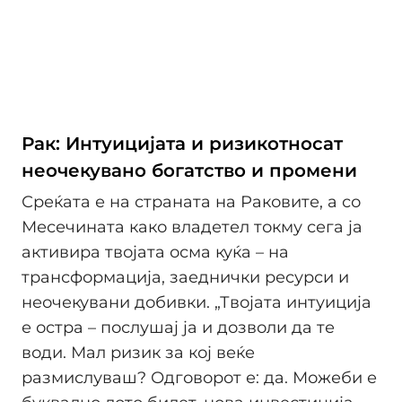
Рак: Интуицијата и ризикотносат
неочекувано богатство и промени
Среќата е на страната на Раковите, а со
Месечината како владетел токму сега ја
активира твојата осма куќа – на
трансформација, заеднички ресурси и
неочекувани добивки. „Твојата интуиција
е остра – послушај ја и дозволи да те
води. Мал ризик за кој веќе
размислуваш? Одговорот е: да. Можеби е