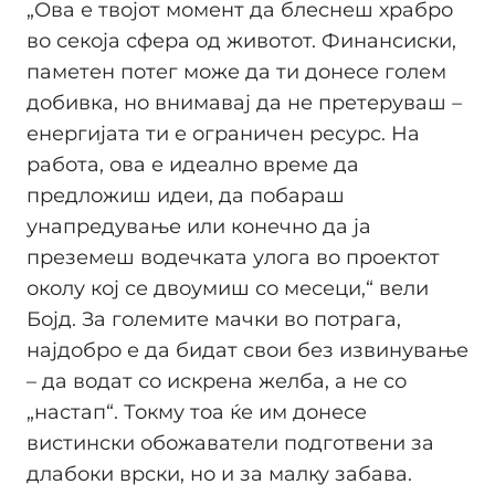
„Ова е твојот момент да блеснеш храбро
во секоја сфера од животот. Финансиски,
паметен потег може да ти донесе голем
добивка, но внимавај да не претеруваш –
енергијата ти е ограничен ресурс. На
работа, ова е идеално време да
предложиш идеи, да побараш
унапредување или конечно да ја
преземеш водечката улога во проектот
околу кој се двоумиш со месеци,“ вели
Бојд. За големите мачки во потрага,
најдобро е да бидат свои без извинување
– да водат со искрена желба, а не со
„настап“. Токму тоа ќе им донесе
вистински обожаватели подготвени за
длабоки врски, но и за малку забава.