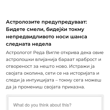
Астролозите предупредуваат:
Бидете смели, бидејќи токму
непредвидливото носи шанса
следната недела
Астрологот Реда Вигле открива дека овие
астролошки влијанија бараат храброст и
отвореност за нешто ново. Истражи ја
својата околина, сети се на историјата и
следи ја интуицијата – токму сега можеш
да ја промениш својата приказна.