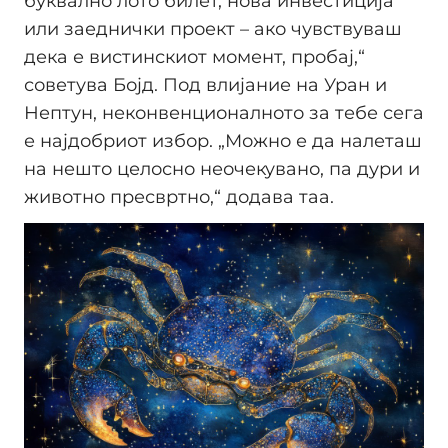
буквално лото билет, нова инвестиција
или заеднички проект – ако чувствуваш
дека е вистинскиот момент, пробај,“
советува Бојд. Под влијание на Уран и
Нептун, неконвенционалното за тебе сега
е најдобриот избор. „Можно е да налеташ
на нешто целосно неочекувано, па дури и
животно пресвртно,“ додава таа.