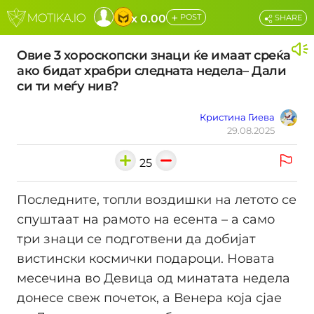
+
x 0.00
POST
SHARE
Овие 3 хороскопски знаци ќе имаат среќа
ако бидат храбри следната недела– Дали
си ти меѓу нив?
Кристина Гиева
29.08.2025
25
Последните, топли воздишки на летото се
спуштаат на рамото на есента – а само
три знаци се подготвени да добијат
вистински космички подароци. Новата
месечина во Девица од минатата недела
донесе свеж почеток, а Венера која сјае