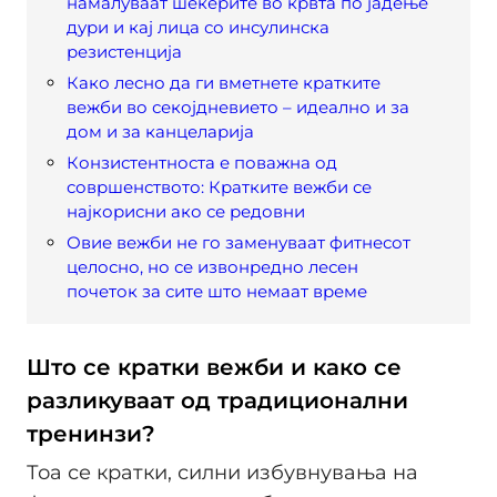
намалуваат шеќерите во крвта по јадење
дури и кај лица со инсулинска
резистенција
Како лесно да ги вметнете кратките
вежби во секојдневието – идеално и за
дом и за канцеларија
Конзистентноста е поважна од
совршенството: Кратките вежби се
најкорисни ако се редовни
Овие вежби не го заменуваат фитнесот
целосно, но се извонредно лесен
почеток за сите што немаат време
Што се кратки вежби и како се
разликуваат од традиционални
тренинзи?
Тоа се кратки, силни избувнувања на