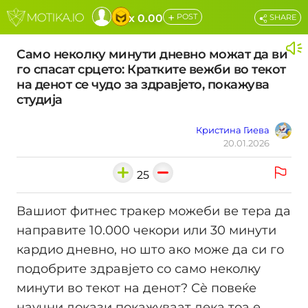
+
x 0.00
POST
SHARE
Само неколку минути дневно можат да ви
го спасат срцето: Кратките вежби во текот
на денот се чудо за здравјето, покажува
студија
Кристина Гиева
20.01.2026
25
Вашиот фитнес тракер можеби ве тера да
направите 10.000 чекори или 30 минути
кардио дневно, но што ако може да си го
подобрите здравјето со само неколку
минути во текот на денот? Сè повеќе
научни докази покажуваат дека тоа е