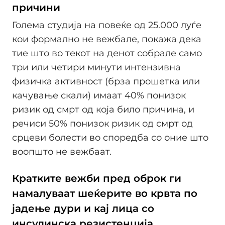
причини
Голема студија на повеќе од 25.000 луѓе
кои формално не вежбале, покажа дека
тие што во текот на денот собрале само
три или четири минути интензивна
физичка активност (брза прошетка или
качување скали) имаат 40% понизок
ризик од смрт од која било причина, и
речиси 50% понизок ризик од смрт од
срцеви болести во споредба со оние што
воопшто не вежбаат.
Кратките вежби пред оброк ги
намалуваат шеќерите во крвта по
јадење дури и кај лица со
инсулинска резистенција