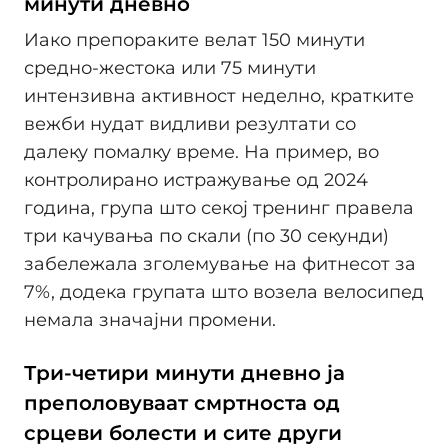
минути дневно
Иако препораките велат 150 минути
средно-жестока или 75 минути
интензивна активност неделно, кратките
вежби нудат видливи резултати со
далеку помалку време. На пример, во
контролирано истражување од 2024
година, група што секој тренинг правела
три качувања по скали (по 30 секунди)
забележала зголемување на фитнесот за
7%, додека групата што возела велосипед
немала значајни промени.
Три-четири минути дневно ја
преполовуваат смртноста од
срцеви болести и сите други