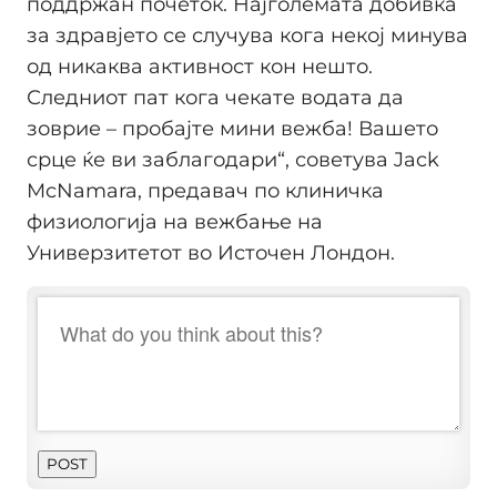
поддржан почеток. Најголемата добивка
за здравјето се случува кога некој минува
од никаква активност кон нешто.
Следниот пат кога чекате водата да
зоврие – пробајте мини вежба! Вашето
срце ќе ви заблагодари“, советува Jack
McNamara, предавач по клиничка
физиологија на вежбање на
Универзитетот во Источен Лондон.
POST