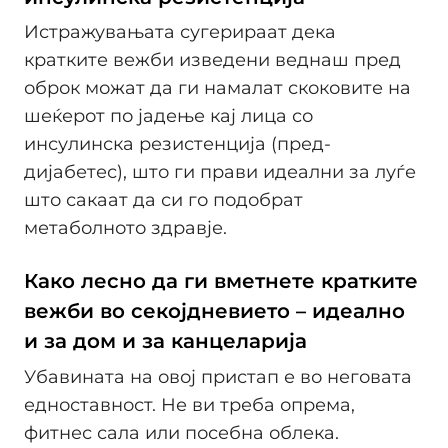
Истражувањата сугерираат дека
кратките вежби изведени веднаш пред
оброк можат да ги намалат скоковите на
шеќерот по јадење кај лица со
инсулинска резистенција (пред-
дијабетес), што ги прави идеални за луѓе
што сакаат да си го подобрат
метаболното здравје.
Како лесно да ги вметнете кратките
вежби во секојдневието – идеално
и за дом и за канцеларија
Убавината на овој пристап е во неговата
едноставност. Не ви треба опрема,
фитнес сала или посебна облека.