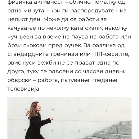
физичка активност – обично помалку од
една минута – кои ги распоредувате низ
целиот ден. Може да се работи за
качување по неколку ката скали, неколку
чучњеви за време на пауза на работа или
брзи скокови пред ручек. За разлика од
стандардните тренинзи или HIIT-сесиите,
овие куси вежби не се прават една по
друга, туку се одвоени со часови дневни
обврски – работа, патување, гледање
телевизија.