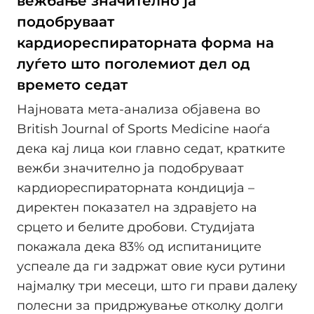
вежбање значително ја
подобруваат
кардиореспираторната форма на
луѓето што поголемиот дел од
времето седат
Најновата мета-анализa објавена во
British Journal of Sports Medicine наоѓа
дека кај лица кои главно седат, кратките
вежби значително ја подобруваат
кардиореспираторната кондиција –
директен показател на здравјето на
срцето и белите дробови. Студијата
покажала дека 83% од испитаниците
успеале да ги задржат овие куси рутини
најмалку три месеци, што ги прави далеку
полесни за придржување отколку долги