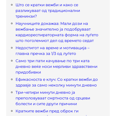
Што се кратки вежби и како се
разликуваат од традиционални
тренинзи?
Научниците докажаа: Мали дози на
вежбање значително ја подобруваат
кардиореспираторната форма на луѓето
што поголемиот дел од времето седат
Недостигот на време и мотивација –
главна пречка за 1/3 од луѓето
Само три пати качување по три ката
дневно веќе носи мерливи здравствени
придобивки
Ефикасноста е клуч: Со кратки вежби до
здравје за само неколку минути дневно
Три-четири минути дневно ја
преполовуваат смртноста од срцеви
болести и сите други причини
Кратките вежби пред оброк ги