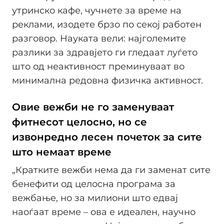
утринско кафе, чучнете за време на
реклами, изодете брзо по секој работен
разговор. Науката вели: најголемите
разлики за здравјето ги гледаат луѓето
што од неактивност преминуваат во
минимална редовна физичка активност.
Овие вежби не го заменуваат
фитнесот целосно, но се
извонредно лесен почеток за сите
што немаат време
„Кратките вежби нема да ги заменат сите
бенефити од целосна програма за
вежбање, но за милиони што едвај
наоѓаат време – ова е идеален, научно