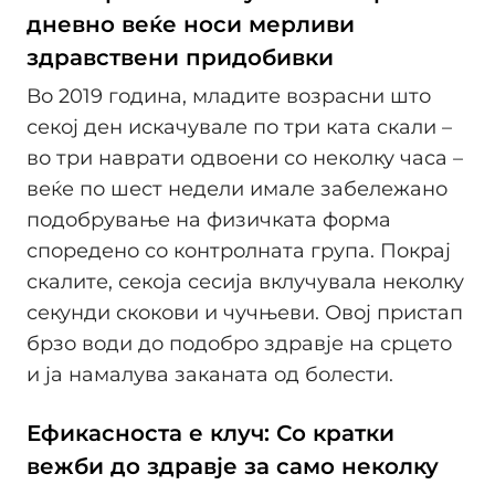
дневно веќе носи мерливи
здравствени придобивки
Во 2019 година, младите возрасни што
секој ден искачувале по три ката скали –
во три наврати одвоени со неколку часа –
веќе по шест недели имале забележано
подобрување на физичката форма
споредено со контролната група. Покрај
скалите, секоја сесија вклучувала неколку
секунди скокови и чучњеви. Овој пристап
брзо води до подобро здравје на срцето
и ја намалува заканата од болести.
Ефикасноста е клуч: Со кратки
вежби до здравје за само неколку