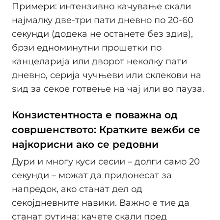
Примери: интензивно качување скали
најмалку две-три пати дневно по 20-60
секунди (додека не останете без здив),
брзи едноминутни прошетки по
канцеларија или дворот неколку пати
дневно, серија чучњеви или склекови на
ѕид за секое готвење на чај или во пауза.
Конзистентноста е поважна од
совршенството: Кратките вежби се
најкорисни ако се редовни
Дури и многу куси сесии – долги само 20
секунди – можат да придонесат за
напредок, ако станат дел од
секојдневните навики. Важно е тие да
станат рутина: качете скали пред