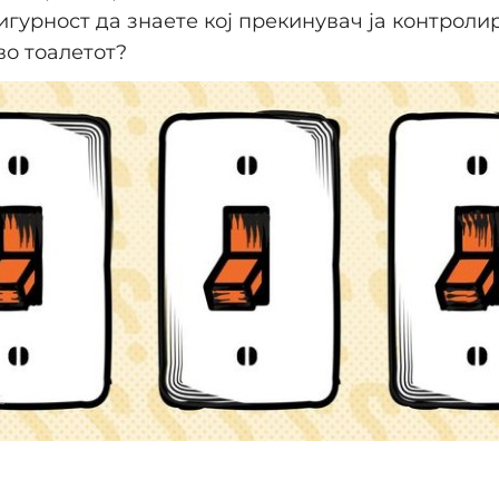
игурност да знаете кој прекинувач ја контроли
во тоалетот?