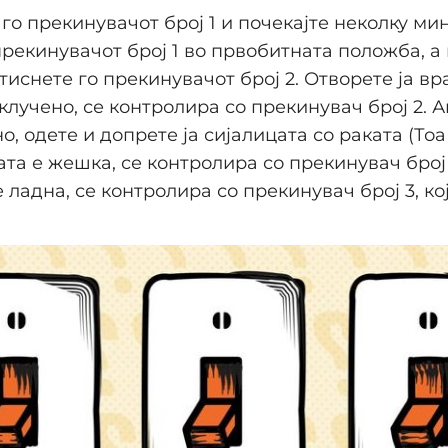
го прекинувачот број 1 и почекајте неколку мин
прекинувачот број 1 во првобитната положба, а
иснете го прекинувачот број 2. Отворете ја вра
вклучено, се контролира со прекинувач број 2. А
о, одете и допрете ја сијалицата со раката (Тоа 
ата е жешка, се контролира со прекинувач број 1
 ладна, се контролира со прекинувач број 3, кој