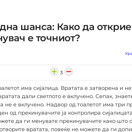
дна шанса: Како да открие
увач е точниот?
Кри
3
оалетот има сијалица. Вратата е затворена и н
вратата дали светлото е вклучено. Сепак, знает
га не е вклучено. Надвор од тоалетот има три 
Еден од прекинувачите ја контролира сијалицат
ожете да ги менувате прекинувачите како што с
а отворите вратата, повеќе не можете да ги допи