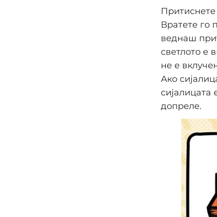
Притиснете 
Вратете го 
веднаш прит
светлото е 
не е вклучен
Ако сијалиц
сијалицата е
допреле.