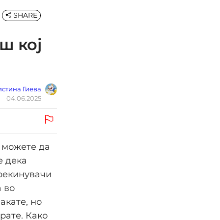
SHARE
ш кој
стина Гиева
04.06.2025
е можете да
е дека
прекинувачи
а во
акате, но
рате. Како