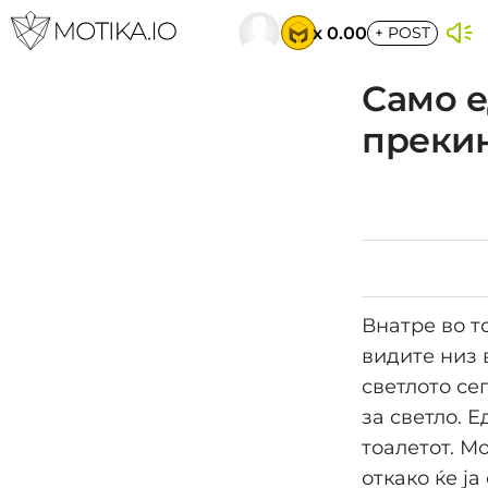
x 0.00
+
POST
Само е
прекин
Внатре во т
видите низ 
светлото се
за светло. 
тоалетот. М
откако ќе ј