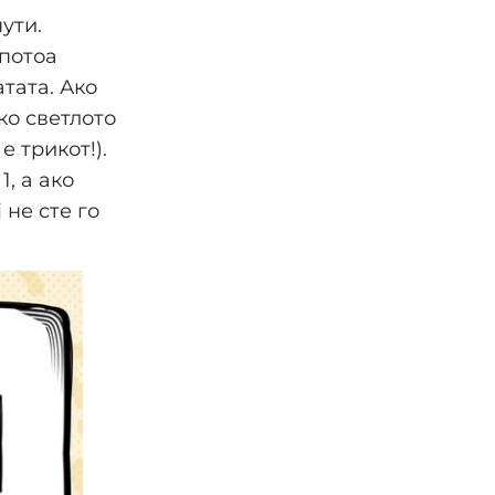
ути.
 потоа
тата. Ако
ко светлото
е трикот!).
, а ако
 не сте го